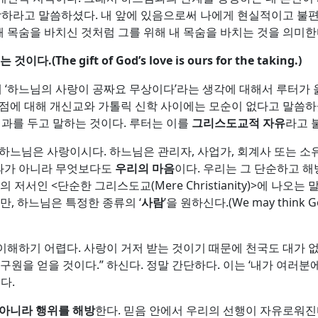
랑하라고 말씀하셨다. 내 앞에 있음으로써 나에게 현실적이고 불편
 목숨을 바치신 것처럼 그를 위해 내 목숨을 바치는 것을 의미한
있는 것이다
.(The gift of God’s love is ours for the taking.)
 ‘하느님의 사랑이 공짜요 무상이다’라는 생각에 대해서 루터가 
 점에 대해 개신교와 가톨릭 신학 사이에는 모순이 없다고 말씀하
결과를 두고 말하는 것이다. 루터는 이를
그리스도교적 자유
라고 
하느님은 사랑이시다. 하느님은 관리자, 사업가, 회계사 또는 
과가 아니라 무엇보다도
우리의 마음
이다. 우리는 그 단순하고 해
8~1963년)의 저서인 <단순한 그리스도교(Mere Christianity)>에
만, 하느님은 특정한 종류의 ‘
사람
’을 원하신다.(We may think God 
해하기 어렵다. 사랑이 거저 받는 것이기 때문에 천국도 대가 없
면 구원을 얻을 것이다.” 하신다. 정말 간단하다. 이는 ‘내가 여
다.
 아니라 행위를 해방
한다. 믿음 안에서 우리의 선행이 자유로워진다.