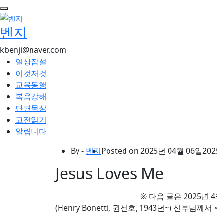
콘
텐
벤지
츠
로
kbenji@naver.com
건
일상잡설
너
이것저것
뛰
교육동행
기
복음강해
단편묵상
고전읽기
알립니다
By -
벤지
Posted on
2025년 04월 06일
202
Jesus Loves Me
※ 다음 글은 2025
(Henry Bonetti, 권선호, 1943년~) 신부님께서 <