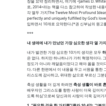
장을 요약 정리하면서, 여기에 <James D. Whitehead 
로, 2014>라는 책을 다소 참고하여 작성한 내용
각 열두 가지The Twelve Most Profound Id
perfectly and uniquely fulfilled by God’s
입하면서 10개로 요약한다.(*권 신부님의 원고
***
내 생애에 내가 만났던 가장 심오한 생각 열 가
내가 발견한 가장 심오한 10가지 생각은 모두
하
은 없다. 하지만 하나하나가 가히 혁명적이다. 
정도가 아니라 깨달음이었다고 해야 옳을 것이다
다. 다른 한편에서 이 내용을 두고 서원을 통한
리스도께 감사하고, 위대한 삶으로 부르신 그분
축성 생활을 더 깊게 하려면
축성 생활이 바로 
배우자인 그리스도를 향한 사랑이 더욱 깊어지기
도록 하심’으로써 당신과의 사랑이 더욱 깊어가
1. “
필요한 것은 한 가지뿐
”(
루카
10,42):
그분의