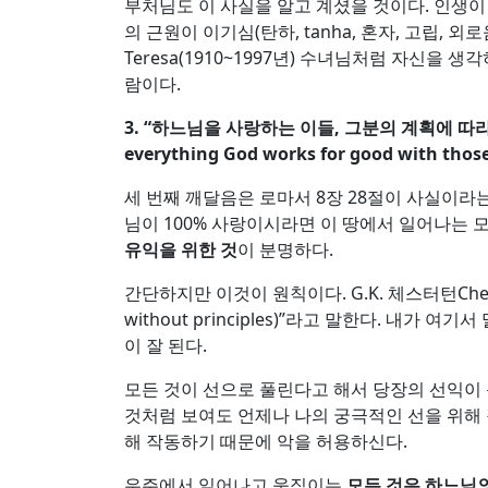
부처님도 이 사실을 알고 계셨을 것이다. 인생이 고
의 근원이 이기심(탄하, tanha, 혼자, 고립,
Teresa(1910~1997년) 수녀님처럼 자신을
람이다.
3. “
하느님을 사랑하는 이들
,
그분의 계획에 따라
everything God works for good with those
세 번째 깨달음은 로마서 8장 28절이 사실이라는
님이 100% 사랑이시라면 이 땅에서 일어나는 
유익을 위한 것
이 분명하다.
간단하지만 이것이 원칙이다. G.K. 체스터턴Chestert
without principles)”라고 말한다. 내가 여
이 잘 된다.
모든 것이 선으로 풀린다고 해서 당장의 선익이 
것처럼 보여도 언제나 나의 궁극적인 선을 위해 
해 작동하기 때문에 악을 허용하신다.
우주에서 일어나고 움직이는
모든 것은 하느님의