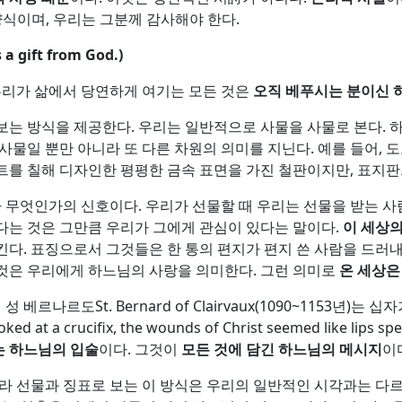
양식이며, 우리는 그분께 감사해야 한다.
s a gift from God.)
등 우리가 삶에서 당연하게 여기는 모든 것은
오직 베푸시는 분이신 
보는 방식을 제공한다. 우리는 일반적으로 사물을 사물로 본다. 
 사물일 뿐만 아니라 또 다른 차원의 의미를 지닌다. 예를 들어,
트를 칠해 디자인한 평평한 금속 표면을 가진 철판이지만, 표지
라 무엇인가의 신호이다. 우리가 선물할 때 우리는 선물을 받는 
다는 것은 그만큼 우리가 그에게 관심이 있다는 말이다.
이 세상의
킨다. 표징으로서 그것들은 한 통의 편지가 편지 쓴 사람을 드러
것은 우리에게 하느님의 사랑을 의미한다. 그런 의미로
온 세상은
나르도St. Bernard of Clairvaux(1090~1153년)는
crucifix, the wounds of Christ seemed like lips speaki
는 하느님의 입술
이다. 그것이
모든 것에 담긴 하느님의 메시지
이
라 선물과 징표로 보는 이 방식은 우리의 일반적인 시각과는 다르