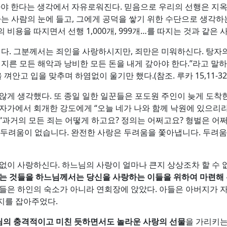
을 사야 한다는 생각에서 자유로워진다. 믿음으로 우리의 선행은 
하는 사람의 눈에 들고, 그에게 공덕을 쌓기 위한 수단으로 생각하
비용을 따지면서 선행 1,000개, 999개…를 따지는 것과 같은 
. 그분께서는 죄인을 사랑하시지만, 죄만은 미워하신다. 탕자의
저지른 모든 해악과 낭비한 모든 돈을 내게 갚아야 한다.”라고 말하
껴안고 입을 맞추며 하염없이 울기만 했다.(참조. 루카 15,11-32
않게 생각했다. 또 종일 일한 일꾼들은 포도원 주인이 늦게 도착
서 십자가에서 회개한 강도에게 “오늘 네가 나와 함께 낙원에 있으리라
“과거의 모든 죄는 어떻게 하고요? 정의는 어쩌고요? 형벌은 어
랑에는 두려움이 없습니다. 완전한 사랑은 두려움을 쫓아냅니다. 두
없이 사랑하신다. 하느님의 사랑이 얼마나 큰지 상상조차 할 수 없다
없는 것들을 하느님께서는 당신을 사랑하는 이들을 위하여 마련해
아들은 하인의 숙소가 아니라 연회장에 앉았다. 아들은 아버지가
지를 잡아주었다.
의 충격적이고 미친 듯하면서도 놀라운 사랑의 선물
을 가리키는