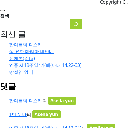
Copyright © 
게리타
빈센트 반 고흐
봉헌생활
묵주기도
부활
사랑
성 프
성 요셉
성 아우구스티누스(354~430년)
성탄
검색
주일 복음 강해
일복음강해
죽음
최신 글
한여름의 파스카
성 요한 마리아 비안네
신애론(2-13)
연중 제19주일 ‘가’해(마태 14,22-33)
망설임 없이
댓글
한여름의 파스카
의
Asella yun
1번 누나
의
Asella yun
연중 제18주일 ‘가’해(마태 14,13-21)
의
Asella yun