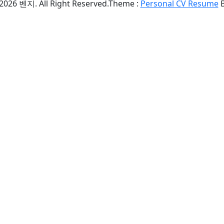
살레시오
살레시오회
2026 벤지. All Right Reserved.
Theme :
Personal CV Resume
성 김대건 안드레아 사제와 성 정하상 바오로와 동
란치스코 살레시오
신애론
신애론神愛論
아홉 살
십자가
청소년
칠극七克
판토하