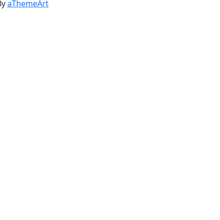
성 아우구스티누스
By
aThemeArt
성모님
료 순교자들 대축일
주
 꿈
예방교육
음악
예수 성심 공경
용서
인공지능