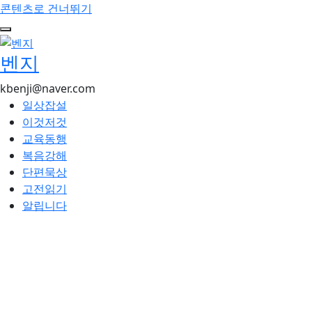
콘텐츠로 건너뛰기
벤지
kbenji@naver.com
일상잡설
이것저것
교육동행
복음강해
단편묵상
고전읽기
알립니다