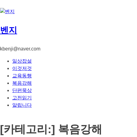
콘
텐
츠
로
벤지
건
너
뛰
kbenji@naver.com
기
일상잡설
이것저것
교육동행
복음강해
단편묵상
고전읽기
알립니다
[카테고리:]
복음강해