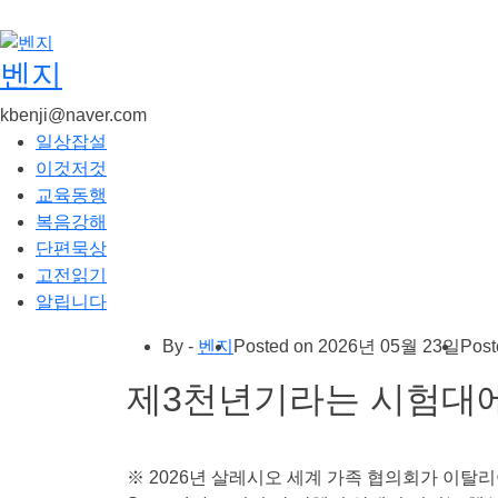
콘
텐
츠
벤지
로
kbenji@naver.com
건
일상잡설
너
이것저것
뛰
교육동행
기
복음강해
단편묵상
고전읽기
알립니다
By -
벤지
Posted on
2026년 05월 23일
Post
제3천년기라는 시험대
※ 2026년 살레시오 세계 가족 협의회가 이탈리아