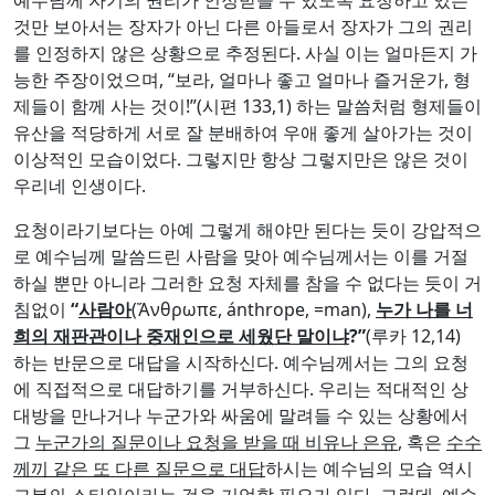
것만 보아서는 장자가 아닌 다른 아들로서 장자가 그의 권리
를 인정하지 않은 상황으로 추정된다. 사실 이는 얼마든지 가
능한 주장이었으며, “보라, 얼마나 좋고 얼마나 즐거운가, 형
제들이 함께 사는 것이!”(시편 133,1) 하는 말씀처럼 형제들이
유산을 적당하게 서로 잘 분배하여 우애 좋게 살아가는 것이
이상적인 모습이었다. 그렇지만 항상 그렇지만은 않은 것이
우리네 인생이다.
요청이라기보다는 아예 그렇게 해야만 된다는 듯이 강압적으
로 예수님께 말씀드린 사람을 맞아 예수님께서는 이를 거절
하실 뿐만 아니라 그러한 요청 자체를 참을 수 없다는 듯이 거
침없이
“
사람아
(Ἄνθρωπε, ánthrope, =man),
누가 나를 너
희의 재판관이나 중재인으로 세웠단 말이냐
?”
(루카 12,14)
하는 반문으로 대답을 시작하신다. 예수님께서는 그의 요청
에 직접적으로 대답하기를 거부하신다. 우리는 적대적인 상
대방을 만나거나 누군가와 싸움에 말려들 수 있는 상황에서
그
누군가의 질문이나 요청을 받을 때 비유나 은유
, 혹은
수수
께끼 같은 또 다른 질문으로 대답
하시는 예수님의 모습 역시
그분의 스타일이라는 것을 기억할 필요가 있다. 그런데, 예수