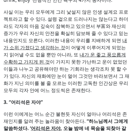
사실 이는 우리 모두에게 그리 낯설지 않은 인생 설계요 프로
젝트라고 할 수 있다. 설령 겉으로 드러나지는 않는다고 하더
라도 각자의 마음 깊숙이 잠복하고 있으면서 부富와 재산의
증가가 우리 자신의 안전을 확실히 담보해 줄 수 있다고 믿는
내용인지도 모른다. 이러한 내용이 우리를 지배하게 되면
내
가 소위 가졌다고 생각하는 것
이 어떻게 이루어지게 되었는
지 읽어낼 수도 없을 뿐만 아니라, 또
내가 운 좋고 풍요롭게
수확하고 가지게 된 것
이 가지지 못한 가난하고 운이 없었던
이들과 나누고 공유해야만 하는 기회라는 생각조차 못 할 수
가 있다. 자신의 재화에만 눈이 멀어 그것만 바라보면서 그 재
화가 지닌 의미를 볼 줄 모르는 이러한 고독한 인간상은 우리
모두의 각자 안에 어느 정도씩은 존재한다.
3. “
어리석은 자야
”
이런 이에게는 어느 순간 불현듯 자신이 얼마나 어리석은 존
재인지를 알려 주는 놀라움이 찾아든다.
“
하느님께서 그에게
말씀하셨다
. ‘
어리석은 자야
,
오늘 밤에 네 목숨을 되찾아 갈