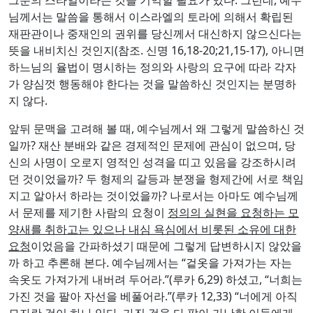
님께서는 말씀을 통해서 이스라엘의 토라에 의해서 확립된
재판관이나 중재인의 권위를 당신께서 대신하지 않으신다는
뜻을 내비치신 것인지(참조. 신명 16,18-20;21,15-17), 아니면
하느님의 율법이 명시하는 정의와 사랑의 요구에 따라 각자
가 양심껏 행동해야 한다는 것을 말씀하신 것인지는 분명하
지 않다.
앞뒤 문맥을 고려해 볼 때, 예수님께서 왜 그렇게 말씀하신 것
일까? 재산 분배와 같은 경제적인 문제에 관심이 없으며, 당
신의 사명이 오로지 영적인 성격을 띠고 있음을 강조하시려
던 것이었을까? 두 형제의 갈등과 분쟁을 형제간에 서로 책임
지고 알아서 하라는 것이었을까? 나로서는 아마도 예수님께
서 문제를 제기한 사람의 요청이
정의의 실현을 요청하는 모
양새를 취하고는 있으나 내심 욕심에서 비롯된 소유에 대한
요청
이었음을 간파하셨기 때문에 그렇게 답변하시지 않았을
까 하고 추론해 본다. 예수님께서는 “겉옷을 가져가는 자는
속옷도 가져가게 내버려 두어라.”(루카 6,29) 하셨고, “너희는
가진 것을 팔아 자선을 베풀어라.”(루카 12,33) “너에게 아직
모자란 것이 하나 있다. 가진 것을 다 팔아 가난한 이들에게