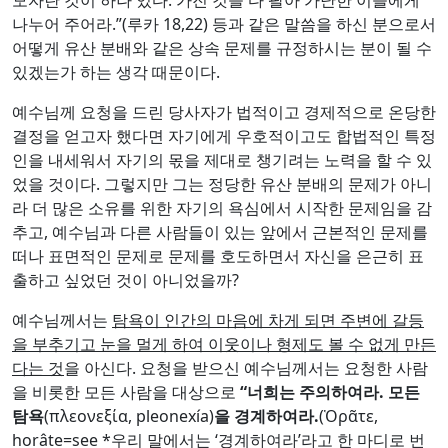
나누어 주어라.”(루카 18,22) 등과 같은 말씀을 하신 분으로서
어떻게 유산 분배와 같은 상속 문제를 규정하시는 분이 될 수
있겠는가 하는 생각 때문이다.
예수님께 요청을 드린 당사자가 법적이고 경제적으로 온당한
결정을 얻고자 했다면 자기에게 우호적이고도 합법적인 특정
인을 내세워서 자기의 몫을 제대로 챙기려는 노력을 할 수 있
었을 것이다. 그렇지만 그는 정당한 유산 분배의 문제가 아니
라 더 많은 소유를 위한 자기의 욕심에서 시작한 문제임을 감
추고, 예수님과 다른 사람들이 있는 앞에서 근본적인 문제를
떠나 표면적인 문제로 문제를 호도하면서 자신을 은근히 표
출하고 싶었던 것이 아니었을까?
예수님께서는
탐욕이 인간의 마음에 차게 되면 주변에 갈등
을 부추기고 눈을 멀게 하여 이웃이나 형제도 볼 수 없게 만든
다는 것
을 아신다. 요청을 받으신 예수님께서는 요청한 사람
을 비롯한 모든 사람을 대상으로
“
너희는 주의하여라
.
모든
탐욕
(πλεονεξία, pleonexía)
을
경계하여라
.
(Ὁρᾶτε,
horâte=see *우리 말에서는 ‘경계하여라’라고 한 마디로 번