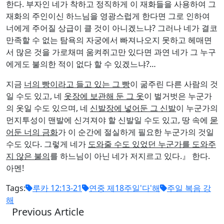
한다. 부자인 네가 착하고 정직하게 이 재화들을 사용하여 그
재화의 주인이신 하느님을 영광스럽게 한다면 그로 인하여
너에게 주어질 상급이 클 것이 아니겠느냐? 그러나 네가 결코
만족할 수 없는 탐욕의 자궁에서 빠져나오지 못하고 헤매면
서 많은 것을 가로채며 움켜쥐고만 있다면 과연 네가 그 누구
에게도 불의한 적이 없다 할 수 있겠느냐?…
지금
너의 빵이라고 들고 있는 그 빵
이 굶주린 다른 사람의 것
일 수도 있고, 네
옷장에 보관해 둔 그 옷
이 벌거벗은 누군가
의 옷일 수도 있으며, 네
신발장에 넣어둔 그 신발
이 누군가의
먼지투성이 맨발에 신겨져야 할 신발일 수도 있고, 땅 속에
묻
어둔 너의 금화
가 이 순간에 절실하게 필요한 누군가의 것일
수도 있다. 그렇게 네가
도와줄 수도 있었던 누군가를 도와주
지 않은 불의
를 하느님이 아닌 네가 저지르고 있다.』 한다.
아멘!
Tags:
루카 12:13-21
연중 제18주일'다'해
주일 복음 강
해
Previous Article