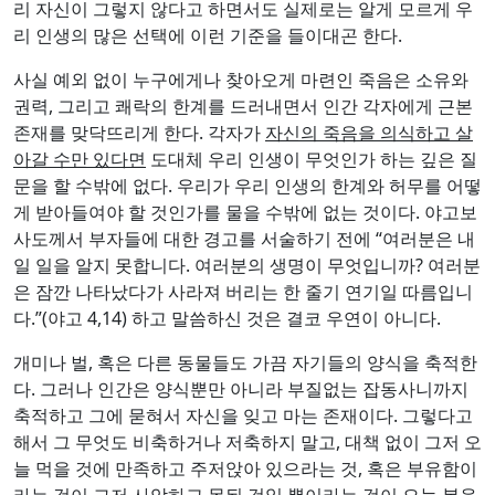
리 자신이 그렇지 않다고 하면서도 실제로는 알게 모르게 우
리 인생의 많은 선택에 이런 기준을 들이대곤 한다.
사실 예외 없이 누구에게나 찾아오게 마련인 죽음은 소유와
권력, 그리고 쾌락의 한계를 드러내면서 인간 각자에게 근본
존재를 맞닥뜨리게 한다. 각자가
자신의 죽음을 의식하고 살
아갈 수만 있다면
도대체 우리 인생이 무엇인가 하는 깊은 질
문을 할 수밖에 없다. 우리가 우리 인생의 한계와 허무를 어떻
게 받아들여야 할 것인가를 물을 수밖에 없는 것이다. 야고보
사도께서 부자들에 대한 경고를 서술하기 전에 “여러분은 내
일 일을 알지 못합니다. 여러분의 생명이 무엇입니까? 여러분
은 잠깐 나타났다가 사라져 버리는 한 줄기 연기일 따름입니
다.”(야고 4,14) 하고 말씀하신 것은 결코 우연이 아니다.
개미나 벌, 혹은 다른 동물들도 가끔 자기들의 양식을 축적한
다. 그러나 인간은 양식뿐만 아니라 부질없는 잡동사니까지
축적하고 그에 묻혀서 자신을 잊고 마는 존재이다. 그렇다고
해서 그 무엇도 비축하거나 저축하지 말고, 대책 없이 그저 오
늘 먹을 것에 만족하고 주저앉아 있으라는 것, 혹은 부유함이
라는 것이 그저 사악하고 못된 것일 뿐이라는 것이 오늘 복음