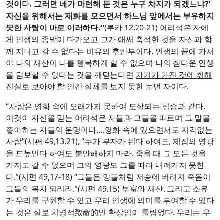
것이다
.
그러면 네가 마련해 둔 것은 누구 차지가 되겠느냐
?’
자신을 위해서는 재화를 모으면서 하느님 앞에서는 부유하지
못한 사람이 바로 이러하다
.”
(루카 12,20-21) 어리석은 자에
게 인생의 종말이 다가오고 그가 애써 축적한 것을 자신과 함
께 지니고 갈 수 없다는 비유의 후반부이다. 인생의 끝에 가서
야 나의 재산이 나를 행복하게 할 수 없으며 나의 참다운 인생
을 담보할 수 없다는 것을 깨닫는다면
자기가 가진 것에 취해
진실로 보아야 할 인간 실체를 보지 못한 눈먼 자
이다.
“사람은 영화 속에 오래가지 못하여 도살되는 짐승과 같다.
이것이 자신을 믿는 어리석은 자들과 그들을 따르며 그 말을
좋아하는 자들의 운명이다.…영화 속에 있으면서도 지각없는
사람”(시편 49,13.21), “누가 부자가 된다 하여도, 제집의 영광
을 드높인다 하여도 불안해하지 마라. 죽을 때 그 모든 것을
가지고 갈 수 없으며 그의 영광도 그를 따라 내려가지 못한
다.”(시편 49,17-18) “그들은 양들처럼 저승에 버려져 죽음이
그들의 목자 되리라.”(시편 49,15) 부富와 재산, 그리고 소유
가 우리를 구원할 수 있고 우리 인생에 의미를 부여할 수 있다
는 것은 실로 치명적致命的인 환상임이 틀림없다. 우리는 우