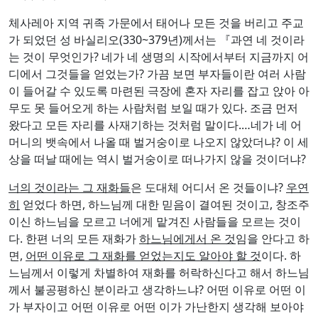
체사레아 지역 귀족 가문에서 태어나 모든 것을 버리고 주교
가 되었던 성 바실리오(330~379년)께서는 『과연 네 것이라
는 것이 무엇인가? 네가 네 생명의 시작에서부터 지금까지 어
디에서 그것들을 얻었는가? 가끔 보면 부자들이란 여러 사람
이 들어갈 수 있도록 마련된 극장에 혼자 자리를 잡고 앉아 아
무도 못 들어오게 하는 사람처럼 보일 때가 있다. 조금 먼저
왔다고 모든 자리를 사재기하는 것처럼 말이다.…네가 네 어
머니의 뱃속에서 나올 때 벌거숭이로 나오지 않았더냐? 이 세
상을 떠날 때에는 역시 벌거숭이로 떠나가지 않을 것이더냐?
너의 것이라는 그 재화들
은 도대체 어디서 온 것들이냐?
우연
히
얻었다 하면, 하느님께 대한 믿음이 결여된 것이고, 창조주
이신 하느님을 모르고 너에게 맡겨진 사람들을 모르는 것이
다. 한편 너의 모든 재화가
하느님에게서 온 것
임을 안다고 하
면,
어떤 이유로 그 재화를 얻었는지도 알아야 할 것
이다. 하
느님께서 이렇게 차별하여 재화를 허락하신다고 해서 하느님
께서 불공평하신 분이라고 생각하느냐? 어떤 이유로 어떤 이
가 부자이고 어떤 이유로 어떤 이가 가난한지 생각해 보아야