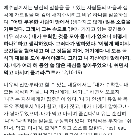
예수님께서는 당신의 말씀을 듣고 있는 사람들의 마음과 생
각에 가르침을 더 깊이 새겨주시려고 비유 하나를 말씀하신
다:
“
어떤 부유한 사람이 땅에서
(생각지도 않게)
많은 소출을
거두었다
.
그래서 그는 속으로
‘
(현재 가지고 있는 곳간들이
너무 작아서)
내가 수확한 것을 모아 둘 데가 없으니 어떻게
하나
?’
하고 생각하였다
.
그러다가 말하였다
. ‘
이렇게 해야지
.
곳간들을 헐어내고 더 큰 것들을 지어
,
거기에다 내 모든 곡
식과 재물을 모아 두어야겠다
.
그리고 나 자신에게 말해야지
.
자
,
네가 여러 해 동안 쓸 많은 재산을 쌓아두었으니
,
쉬면서
먹고 마시며 즐겨라
.’”
(루카 12,16-19)
비유의 전반부라고 할 수 있는 내용에서는 “내가 수확한…내
모든 곡식과 재물…나 자신에게…네가…” 하면서 오로지
‘나’라는 자신에게만 집중되어 있다. ‘나’가 인생의 유일한 목
표요 주체로서 ‘내가 헐고, 내가 짓고, 내가 나에게 말하고, 내
가 쌓아두었으며, 내가 먹고 마시며 즐긴다.’ 비유는 순전히
‘나’와 ‘나의’라는 말들로 구성되어 있다. ‘어리석은 부자’는 “쉬
면서, 먹고, 마시며, 즐겨라” 하고 스스로 말한다. ‘rest, eat,
drink, enjoy’ 전형적인 인간 욕구의 4가지 동사이다.