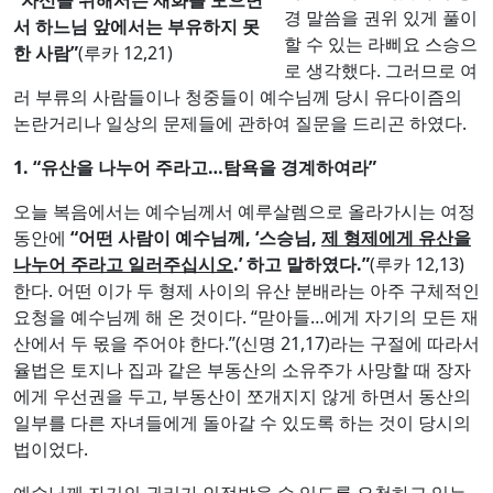
경 말씀을 권위 있게 풀이
서 하느님 앞에서는 부유하지 못
할 수 있는 라삐요 스승으
한 사람”
(루카 12,21)
로 생각했다. 그러므로 여
러 부류의 사람들이나 청중들이 예수님께 당시 유다이즘의
논란거리나 일상의 문제들에 관하여 질문을 드리곤 하였다.
1. “
유산을 나누어 주라고
…
탐욕을 경계하여라
”
오늘 복음에서는 예수님께서 예루살렘으로 올라가시는 여정
동안에
“
어떤 사람이 예수님께
, ‘
스승님
,
제 형제에게 유산을
나누어 주라고 일러주십시오
.’
하고 말하였다
.”
(루카 12,13)
한다. 어떤 이가 두 형제 사이의 유산 분배라는 아주 구체적인
요청을 예수님께 해 온 것이다. “맏아들…에게 자기의 모든 재
산에서 두 몫을 주어야 한다.”(신명 21,17)라는 구절에 따라서
율법은 토지나 집과 같은 부동산의 소유주가 사망할 때 장자
에게 우선권을 두고, 부동산이 쪼개지지 않게 하면서 동산의
일부를 다른 자녀들에게 돌아갈 수 있도록 하는 것이 당시의
법이었다.
예수님께 자기의 권리가 인정받을 수 있도록 요청하고 있는