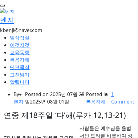
콘
텐
벤지
츠
로
kbenji@naver.com
건
일상잡설
너
이것저것
뛰
교육동행
기
복음강해
단편묵상
고전읽기
알립니다
By -
Posted on
2025년 07월 28
Posted in
1
벤지
일
2025년 08월 01일
복음강해
Comment
연중 제18주일 ‘다’해(루카 12,13-21)
사람들은 예수님을 율법
서인 토라를 비롯하여 성
“자신을 위해서는 재화를 모으면