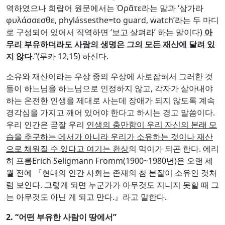
역하였으나 희랍어 원문에서는 Ὁρᾶτε라는 말과 ‘삼가라
φυλάσσεσθε, phylássesthe=to guard, watch’라는 두 마디
로 구성되어 있어서 직역하면 ‘보고 살펴라’ 하는 말이다)
아
무리 부유하더라도 사람의 생명은 그의 모든 재산에 달려 있
지 않다
.”(루카 12,15) 하신다.
소유와 재산이라는 우상 중의 우상에 사로잡혀서 그러한 것
들이 하느님을 하느님으로 인정하지 않고, 각자가 살아내야
하는 온전한 인생을 제대로 사는데 장애가 되지 않도록 계속
경각심을 가지고 깨어 있어야 한다고 하시는 경고 말씀이다.
우리 인간은 곧잘 우리
인생의 충만함이 우리 자신의 본래 모
습을 추구하는 데서가 아니라 우리가 소유하는 것이나 재산
으로 채워질 수 있다고 여기는 환상
의 먹이가 되곤 한다. 에리
히 프롬Erich Seligmann Fromm(1900~1980년)은 오랜 세
월 전에 『현대의 인간 사회는 존재의 참 본질이 소유인 것처
럼 보인다. 그렇게 되면 누군가가 아무것도 지니지 못할 때 그
는 아무것도 아닌 게 되고 만다.』라고 말한다.
2. “
어떤 부유한 사람이 땅에서
”