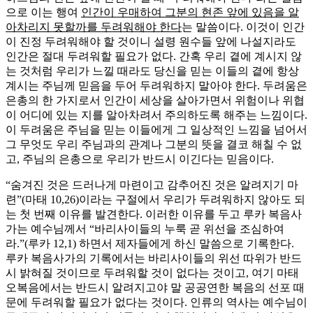
으로 이는 행여
인간이 우매하여 그분의 현존 앞에 있음을 알
아차리지 못할까를 두려워해야 한다
는 말씀이다. 이것이 인간
이 진정 두려워해야 할 것이니 설령 원수들 앞에 나설지라도
인간은 절대 두려워할 필요가 없다. 간혹 우리 곁에 계시지 않
는 것처럼 우리가 느낄 때라도 당신을 믿는 이들의 곁에 항상
계시는 주님께 믿음을 두어 두려워하지 말아야 한다. 두려움은
은총의 한 가지로서 인간이 세상을 살아가면서 위험이나 위협
이 어디에 있는 지를 알아차려서 주의하도록 해주는 느낌이다.
이 두려움은 주님을 믿는 이들에게 그 일상적인 느낌을 넘어서
그 무엇도 우리 주님과의 관계나 그분의 뜻을 결코 해칠 수 없
고, 주님의 은총으로 우리가 반드시 이긴다는 믿음이다.
“숨겨진 것은 드러나게 마련이고 감추어진 것은 알려지기 마
련”(마태 10,26)이라는 구절에서 우리가 두려워하지 않아도 되
는 첫 번째 이유를 발견한다. 이러한 이유를 두고 루카 복음사
가는 예수님께서 “바리사이들의 누룩 곧 위선을 조심하여
라.”(루카 12,1) 하면서 제자들에게 하신 말씀으로 기록한다.
루카 복음사가의 기록에서는 바리사이들의 위선 따위가 반드
시 밝혀질 것이므로 두려워할 것이 없다는 것이고, 여기 마태
오복음에서는 반드시 알려지고야 말 공공연한 복음의 선포 때
문에 두려워할 필요가 없다는 것이다. 인류의 역사는 예수님이