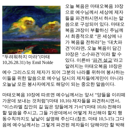
오늘 복음은 마태오복음 10장
으로 예수님께서 세상에 제자
들을 파견하시면서 하시는 말
씀으로 구성되어 있다. 마태오
복음 28장이 부활하신 주님께
서 최종적으로 “온 세상에 나
가 복음을 전하라”는 ‘대大파
견’이라면, 오늘 복음이 담긴
10장은 ‘소小파견’이라 할 수
“두려워하지 마라”(마태
있다. 이른바 ‘
파견 설교
’라고
10,26.28.31) by Emil Nolde
알려지는 마태오복음 10장은
예수 그리스도의 제자가 되어 그분의 나라를 위하여 봉사하는
이들을 위한 말씀으로 예수님 당시의 제자들에게만이 아니라
오늘날 모든 봉사자에게도 해당이 되는 중요한 말씀이다.
마태오복음 10장에 따르면 예수님께서는 앞서 “양들을 이리떼
가운데 보내는 것처럼”(마태 10,16) 제자들을 파견하시면서,
“이스라엘 집안의 길 잃은 양들에게 가서”(마태 10,6) 전해야
할 말씀을 주시고, 그들 가운데에서 어떻게 처신해야 할지 행
동수칙까지도 낱낱이 설명해 주신다.(참조. 마태 10,5-15) 그다
음에 예수님께서는 그렇게 파견된 제자들이 당해야만 할 박해