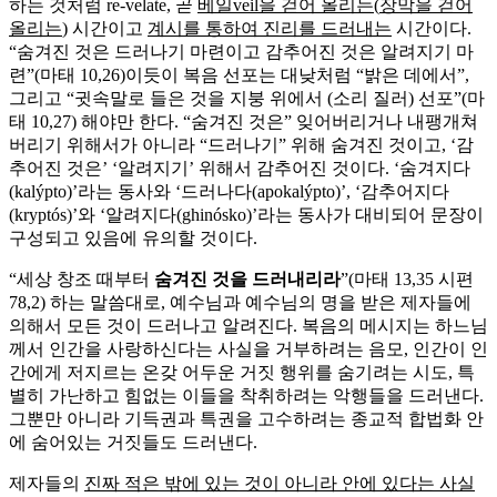
하는 것처럼 re-velate, 곧
베일veil을 걷어 올리는
(
장막을 걷어
올리는
) 시간이고
계시를 통하여 진리를 드러내는
시간이다.
“숨겨진 것은 드러나기 마련이고 감추어진 것은 알려지기 마
련”(마태 10,26)이듯이 복음 선포는 대낮처럼 “밝은 데에서”,
그리고 “귓속말로 들은 것을 지붕 위에서 (소리 질러) 선포”(마
태 10,27) 해야만 한다. “숨겨진 것은” 잊어버리거나 내팽개쳐
버리기 위해서가 아니라 “드러나기” 위해 숨겨진 것이고, ‘감
추어진 것은’ ‘알려지기’ 위해서 감추어진 것이다. ‘숨겨지다
(kalýpto)’라는 동사와 ‘드러나다(apokalýpto)’, ‘감추어지다
(kryptós)’와 ‘알려지다(ghinósko)’라는 동사가 대비되어 문장이
구성되고 있음에 유의할 것이다.
“세상 창조 때부터
숨겨진 것을 드러내리라
”(마태 13,35 시편
78,2) 하는 말씀대로, 예수님과 예수님의 명을 받은 제자들에
의해서 모든 것이 드러나고 알려진다. 복음의 메시지는 하느님
께서 인간을 사랑하신다는 사실을 거부하려는 음모, 인간이 인
간에게 저지르는 온갖 어두운 거짓 행위를 숨기려는 시도, 특
별히 가난하고 힘없는 이들을 착취하려는 악행들을 드러낸다.
그뿐만 아니라 기득권과 특권을 고수하려는 종교적 합법화 안
에 숨어있는 거짓들도 드러낸다.
제자들의
진짜 적은 밖에 있는 것이 아니라 안에 있다는 사실