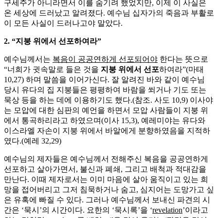
구세주가 아니라면서 이를 숨기려 했었지만, 이제 이 사실은
온 세상에 드러났고 알려졌다. 예수님 십자가의 죽음과 부활로
이 모든 사실이 드러나고야 말았다.
2. “지붕 위에서 선포하여라”
예수님께서는
복음이 공공연하게 선포되어야
한다는 뜻으로
“너희가 귓속말로 들은 것을
지붕 위에서 선포
하여라”(마태
10,27) 하며 말씀을 이어가신다. 잘 알려진 바와 같이 예수님
당시 유다의 집 지붕들은 평평하여 바람을 쐬거나 기도 또는
묵상 등을 하는 데에 이용하기도 했다.(참조. 사도 10,9) 이사야
는 모압에 대한 심판의 예언을 하면서 모압 사람들이 지붕 위
에서 통곡하리라고 하였으며(이사 15,3), 예레미야는 유다와
이스라엘 자손이 지붕 위에서 바알에게 분향하였음을 지적하
였다.(예레 32,29)
예수님의 제자들은 예수님께서 전해주신 복음을 공공연하게
선포하고 살아가면서, 불신과 폐쇄, 그리고 배척과 적대감을
만난다. 이때 제자로서는 이미 마음에 살아 움직이고 있는 희
망을 접어버리고 그저 침묵하거나 숨고, 심지어는 도망가고 싶
은 유혹에 빠질 수 있다. 그러나 예수님께서 보내신 파견의 시
간은 ‘묵시’의 시간이다. 요한의 ‘묵시록’을 ‘
revelation
’이라고