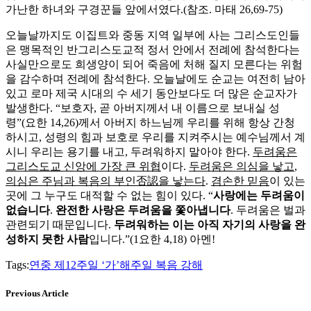
가난한 하녀와 구경꾼들 앞에서였다.(참조. 마태 26,69-75)
오늘날까지도 이집트와 중동 지역 일부에 사는 그리스도인들
은 맹목적인 반그리스도교적 정서 안에서 전례에 참석한다는
사실만으로도 희생양이 되어 죽음에 처해 질지 모른다는 위험
을 감수하며 전례에 참석한다. 오늘날에도 순교는 여전히 남아
있고 로마 제국 시대의 수 세기 동안보다도 더 많은 순교자가
발생한다. “보호자, 곧 아버지께서 내 이름으로 보내실 성
령”(요한 14,26)께서 아버지 하느님께 우리를 위해 항상 간청
하시고, 성령의 힘과 보호로 우리를 지켜주시는 예수님께서 계
시니 우리는 용기를 내고, 두려워하지 말아야 한다.
두려움은
그리스도교 신앙에 가장 큰 위협
이다.
두려움은 의심을 낳고
,
의심은 주님과 복음의 부인否認을 낳는다
.
겸손한 믿음
이 있는
곳에 그 누구도 대적할 수 없는 힘이 있다. “
사랑에는 두려움이
없습니다
.
완전한 사랑은 두려움을 쫓아냅니다
. 두려움은 벌과
관련되기 때문입니다.
두려워하는 이는 아직 자기의 사랑을 완
성하지 못한 사람
입니다.”(1요한 4,18) 아멘!
Tags:
연중 제12주일 ‘가’해
주일 복음 강해
Previous Article