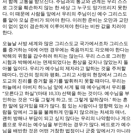
서 함께 고통을 받으신다. 주님과의 통교와 관계는 우리 스스
로 그것을 훼손하지 않는 한 세상 그 누구도 망가뜨리지 못한
다. 이 때문에 사람들 앞에서 우리의 주님이신 예수 그리스도
를 알아 모실 준비가 되어야 한다. 이러한 준비는 오만과 교만
이 없이 없이 겸손하게 이루어져야 한다는 비싼 값을 치러야
한다.
오늘날 서방 세계와 많은 그리스도교 국가에서조차 그리스도
를 증거하는 데에 어떤 경우에는 죽음까지도 각오해야 한다는
박해의 위험을 감수하려 하지는 않는다. 우리 스스로 그러한
시험과 박해에서는 면제되었다는 환상을 갖지나 않았는지 돌
아볼 일이다. 우리가 예수님의 제자라고 말하는 것을 주저할
때마다, 인간의 정의와 평화, 그리고 사랑의 현장에서 그리스
도교의 진리를 증거할 용기를 발휘하지 못할 때마다, 우리는
하늘에서 아버지 하느님 앞에 서게 될 때 예수님께서 우리를
“모른다고 하실”(마태 10,33) 선택을 하는 것이다. 예수님을 부
인하는 것은 ‘다들 그렇게 하고, 또 그렇게 말하잖아.’ 하는 흔
한 말에 담겨있을 때가 많다. 힘 있는 사람이나 영향력 있는 사
람들 앞에서 그들을 불쾌하게 만들지 않으려는 처세와 매너,
괜히 방해나 부담이 되고 싶지 않다는 우리의 나약함이나 게으
름으로 우리는 예수님을 부인하는 경우가 많다. 베드로가 예수
님을 배반한 것은 어떤 거창한 법정이나 군중 앞에서가 아니라