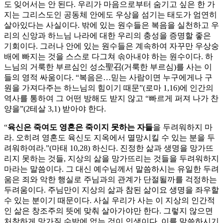
도 잊어서는 안 된다. 우리가 마음으로부터 숨기고 싶은 한 가
지는 그리스도인 공동체 안에도 우상을 섬기는 태도가 엄연히
살아있다는 사실이다. 밖에 있는 원수들은 복음을 실천하고 우
리의 신앙과 하느님 나라에 대한 우리의 충성을 증명할 좋은
기회이다. 그러나 안에 있는 원수들은 계속하여 자꾸만 우상숭
배에 빠지는 것을 스스로 다그쳐 솎아내야 하는 원수이다. 하
느님의 거룩한 부르심인 성소聖召(거룩한 부르심)를 사는 이
들의 영적 싸움이다. “복음은…믿는 사람이면 누구에게나 구
원을 가져다주는 하느님의 힘이기 때문”(로마 1,16)에 인간의
역사를 통하여 그 어떤 방해도 받지 않고 “빠르게 퍼져 나가 찬
양을”(2테살 3,1) 받아야 한다.
“
육신은 죽여도 영혼은 죽이지 못하는 자들
을 두려워하지 마
라. 오히려 영혼도 육신도 지옥에서 멸망시킬 수 있는 분을 두
려워하여라.”(마태 10,28) 하신다. 진정한 삶과 생명을 망가뜨
리지 못하는 것들, 지상의 삶을 망가뜨리는 것들을 두려워하지
마라는 말씀이다. 그 대신 예수님께서 말씀하시는 유일한 두려
움은 죄와 악한 행실로 주님과의 관계가 단절될까를 걱정하는
두려움이다. 주님만이 지상의 삶과 참된 삶이요 생명을 좌우할
수 있는 분이기 때문이다. 사실 우리가 사는 이 지상의 인간적
인 삶은 창조주의 뜻에 맞춰 살아가야만 한다. 그렇지 않으면
처참하게 망가질 수밖에 없는 것이 인생이다. 이를 말씀하시기