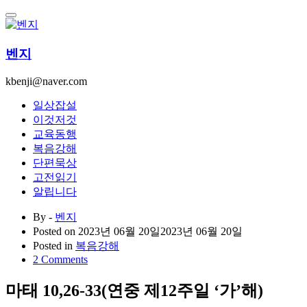
콘
텐
츠
벤지
로
건
kbenji@naver.com
너
뛰
일상잡설
기
이것저것
교육동행
복음강해
단편묵상
고전읽기
알립니다
By -
벤지
Posted on
2023년 06월 20일
2023년 06월 20일
Posted in
복음강해
2 Comments
마태 10,26-33(연중 제12주일 ‘가’해)