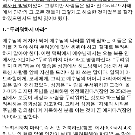
역사요 발달
이었다. 그렇지만 사람들은 얼마 전 Covid-19 사태
에서 인간의 그 모든 것들이 그렇게도 허술한 것이었음을 절감
하였으면서도 벌써 잊어버렸다.
1. “두려워하지 마라”
예수님의 제자가 되어 예수님의 나라를 위해 일하는 이들은 용
기를 가져야 하며 두려움에 맞서 싸워야 하고, 절대로 두려워
하지 말아야 한다. 이런 맥락에서 예수님께서는 오늘 복음 안
에서만 3번이나 “두려워하지 마라”라고 명령하신다. “두려워
하지 마라”라는 이 말씀은 성경에서 하느님께서 당신께서 부
르신 사람들 앞에 자신을 드러내실 때 쓰는 말이다. 일찍이 아
브라함에게, 모세에게, 그리고 예수님의 어머니 마리아에게도
같은 말이 전해졌었다. 성경은 “사람을 무서워하면 그것이 올
가미가 되지만 주님을 신뢰하면 안전해진다.”(잠언 29,25)라는
말에서 보듯이 세상과 사람을 두려워하는 것보다 하느님을 두
려워하는 경외심을 강조한다. 그래서 성경은 “지혜의 시작은
주님을 경외함이며 거룩하신 분을 아는 것이 곧 예지다.”(잠언
9,10)라고 말한다.
“두려워하지 마라”, 즉 세 번 거룩하신(참조. 이사 6,3 묵시 4,8)
하느님의 현존 앞에 인간이 설 때 ‘두려워해야 한다’라는 말씀