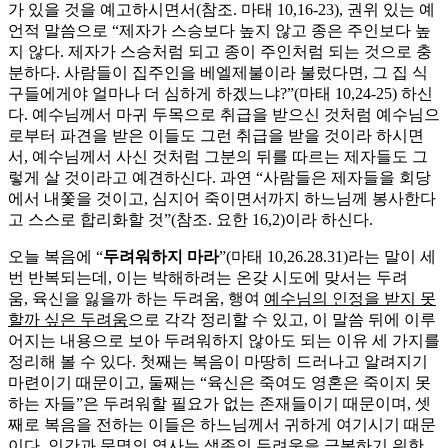
가 있을 것을 예고하시면서(참조. 마태 10,16-23), 권위 있는 예
언적 말씀으로 “제자가 스승보다 높지 않고 종은 주인보다 높
지 않다. 제자가 스승처럼 되고 종이 주인처럼 되는 것으로 충
분하다. 사람들이 집주인을 베엘제불이라 불렀다면, 그 집 식
구들에게야 얼마나 더 심하게 하겠느냐?”(마태 10,24-25) 하신
다. 예수님께서 마귀 두목으로 취급을 받으신 것처럼 예수님으
로부터 파견을 받은 이들도 그런 취급을 받을 것이라 하시면
서, 예수님께서 사신 것처럼 그분의 뒤를 따르는 제자들도 그
렇게 살 것이라고 예견하신다. 과연 “사람들은 제자들을 회당
에서 내쫓을 것이고, 심지어 죽이면서까지 하느님께 봉사한다
고 스스로 합리화할 것”(참조. 요한 16,2)이라 하신다.
오늘 복음에 “
두려워하지 마라
”(마태 10,26.28.31)라는 말이 세
번 반복되는데, 이는 박해하려는 온갖 시도에 맞서는 두려
움, 육신을 잃을까 하는 두려움, 행여
예수님의 인정을 받지 못
할까 싶은 두려움
으로 각각 정리할 수 있고, 이 말씀 뒤에 이루
어지는 내용으로 보아 두려워하지 않아도 되는 이유 세 가지를
정리해 볼 수 있다. 첫째는 복음이 마땅히 드러나고 알려지기
마련이기 때문이고, 둘째는 “육신은 죽여도 영혼은 죽이지 못
하는 자들”은 두려워할 필요가 없는 존재들이기 때문이며, 셋
째로 복음을 전하는 이들은 하느님께서 귀하게 여기시기 때문
이다.
인간과 문명의 역사는 생존의 두려움을 극복하기 위한