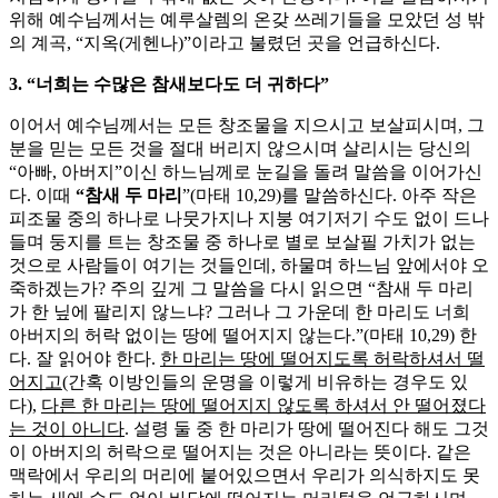
위해 예수님께서는 예루살렘의 온갖 쓰레기들을 모았던 성 밖
의 계곡, “지옥(게헨나)”이라고 불렸던 곳을 언급하신다.
3. “너희는 수많은 참새보다도 더 귀하다”
이어서 예수님께서는 모든 창조물을 지으시고 보살피시며, 그
분을 믿는 모든 것을 절대 버리지 않으시며
살리시는 당신의
“아빠, 아버지”이신 하느님께로 눈길을 돌려 말씀을 이어가신
다. 이때
“참새 두 마리
”(마태 10,29)를 말씀하신다. 아주 작은
피조물 중의 하나로 나뭇가지나 지붕 여기저기 수도 없이 드나
들며 둥지를 트는 창조물 중 하나로 별로 보살필 가치가 없는
것으로 사람들이 여기는 것들인데, 하물며 하느님 앞에서야 오
죽하겠는가? 주의 깊게 그 말씀을 다시 읽으면 “참새 두 마리
가 한 닢에 팔리지 않느냐? 그러나 그 가운데 한 마리도 너희
아버지의 허락 없이는 땅에 떨어지지 않는다.”(마태 10,29) 한
다. 잘 읽어야 한다.
한 마리는 땅에 떨어지도록 허락하셔서 떨
어지고
(간혹 이방인들의 운명을 이렇게 비유하는 경우도 있
다),
다른 한 마리는 땅에 떨어지지 않도록 하셔서 안 떨어졌다
는 것이 아니다
. 설령 둘 중 한 마리가 땅에 떨어진다 해도 그것
이 아버지의 허락으로 떨어지는 것은 아니라는 뜻이다. 같은
맥락에서 우리의 머리에 붙어있으면서 우리가 의식하지도 못