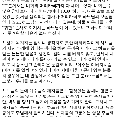
하는 새에 수도 없이 바닥에 떨어지는 머리털을 언급하시며
“그분께서는 너희의
머리카락까지
다 세어두셨다. 너희는 수
많은 참새보다 더 귀하다.”(마태 10,30) 하신다. 다른 말로 보잘
것없는 것처럼 생각되는 참새나 머리카락도 하느님의 보살핌
안에 있고, 하느님의 시선 아래에 있는데, 하물며 우리를 더욱
“귀한” 존재로 여기시는 하느님이 아니겠느냐고 하시며 우리
가 두려워할 이유가 없다 하신다.
하찮게 여겨지는 참새나 생각지도 못한 머리카락마저 하느님
의 시선 아래에 있다는 생각을 하면 두려움이 가시고 하느님을
믿는 든든한 믿음이 생긴다. 절대 나를 버리지 않고, 언제나 내
편이며, 언제나 내가 돌아가 기댈 수 있고, 내가 설령 엎어지더
라도 사랑스럽고 안타까운 눈길로 바라보아주는 아버지처럼
(아버지를 일찍 여의었거나 아버지에 대한 아픔이 있는 분들
의 경우에는 내 인생에서 아버지 같은 그런 분) 하느님께서는
그렇게 우리를 보고 계신다.
하느님의 눈에 예수님의 제자들은 보잘것없는 참새나 많은 이
가 생각지도 않는 머리털과는 비교할 수 없이 귀한 존재들이지
만, 박해를 당하고 심지어 죽임을 당하기까지 한다. 그러나 그
제자들의 죽음에는 항상 하느님 아버지께서 함께하시고, 유혹
중에도 주님께서 함께하신다. 제자들의 고통에는 항상 주님께