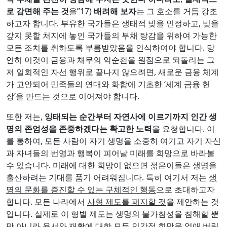
로 감면해 주는 것
을”17)
배려해 보자
는 그 호소를 거듭 강조
하고자 합니다. 부유한 국가들은 생태적 빚을 인정하고, 빚을
갚지 못할 처지에 놓인 국가들의 부채 탕감을 위하여 가능한
모든 조치를 취하도록 부름받았음을 인식하여야 합니다. 당
연히 이것이 금융과 채무의 악순환을 원점으로 되돌리는 그
저 일회적인 자선 행위로 끝나지 않으려면, 새로운 금융 체계
가 고안되어 민족들의 연대와 화합에 기초한 ‘세계 금융 헌
장’을 만드는 것으로 이어져야 합니다.
또한 저는,
잉태되는 순간부터 자연사에 이르기까지 인간 생
명의 존엄성을 존중하겠다는 확고한 노력
을 요청합니다. 이
를 통하여, 모든 사람이 자기 생명을 소중히 여기고 자기 자신
과 자녀들의 번영과 행복이 피어날 미래를 희망으로 바라볼
수 있습니다. 미래에 대한 희망이 없으면 젊은이들은 생명을
출산하려는 기대를 품기 어려워집니다. 특히 여기서 저는
생
명의 문화를 증진할 수 있는 구체적인 행동
으로 초대하고자
합니다. 모든 나라에서
사형 제도를 폐지할 것
을 제안하는 것
입니다. 실제로 이 형벌 제도는 생명의 불가침성을 침해할 뿐
만 아니라 용서와 재활에 대한 모든 인간적 희망을 없애 버립