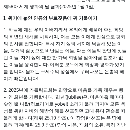
제58차 세계 평화의 날 담화(2025년 1월 1일)
I.
위기에 놓인 인류의 부르짖음에 귀 기울이기
1. 하늘에 계신 우리 아버지께서 우리에게 베풀어 주신 희망
의 희년인 새해를 시작하며, 저는 모든 이에게 진심으로 평화
의 인사를 전합니다. 특히 자기 삶의 처지에 낙담해 있는 이
들, 과거의 잘못으로 비난받는 이들, 다른 이들의 판단에 짓눌
린 이들, 자기 삶에 대한 한 가닥 희망을 알아차릴 힘조차 없
는 이들을 생각합니다. 여러분 모두에게 희망과 평화가 있기
를 빕니다. 올해는 구세주의 성심에서 우러나오는 은총의 해
이기 때문입니다!
2. 2025년에 가톨릭교회는 희망으로 마음을 가득 채우는 행
사인 희년을 거행합니다. ‘희년’(Jubilee)은, 마흔아홉 해마다
숫양 뿔 나팔(히브리어로 yobel) 소리가 울려 퍼지며 모든 백
성을 위한 자비와 해방의 해를 선포하던 고대 유다 관습을 떠
올리게 합니다(레위 25,10 참조). 이 장엄한 선포는 온 땅에
울려 퍼져(레위 25,9 참조) 땅의 사용, 재화의 소유, 특히 가난