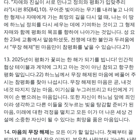
다. “자애와 진실이 서로 만나고 정의와 평화가 입맞추리
라”(시편 85[84],10). 꾸어준 빚이라는 무기를 내려놓고 나의
한 형제나 자매에게 가는 희망의 길을 다시 열 때, 나는 이 땅
에 하느님 정의를 다시 세우는 데에 기여하는 것이고 그 형제
자매와 함께 평화의 목표를 향하여 나아가는 것입니다. 성 요
한 23세 교황께서 말씀하셨듯, 전쟁에 대한 불안과 두려움에
서 “무장 해제”된 마음만이 참평화를 낳을 수 있습니다.21)
13. 2025년이 평화가 꽃피는 한 해가 되기를 빕니다! 인간적
협상 테이블과 계약에 그치고 마는 것이 아닌 참되고 항구한
평화 말입니다.22) 하느님께서 무장 해제된 마음에 베풀어 주
시는 참평화를 찾아 나섭시다. 무장 해제된 마음은 곧, 내것
네것 따지지 않는 마음, 이기심을 누그러뜨리고 타인에게 기
꺼이 손 뻗으려는 마음입니다. 또한 자신이 하느님 앞에 죄인
이라 생각하고 다른 이들을 짓누르는 빚을 탕감할 준비가 된
마음, 미래에 대한 걱정을 떨치고 모든 이가 더 나은 세상 건
설에 소중한 자산이 될 수 있다는 희망을 품은 마음입니다.
14.
마음의 무장 해제
는 모든 이가 할 일입니다. 첫째부터 꼴
찌까지, 큰 이부터 작은 이까지, 부유한 사람부터 가난한 사람