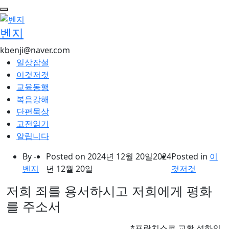
콘
텐
벤지
츠
로
kbenji@naver.com
건
일상잡설
너
이것저것
뛰
교육동행
기
복음강해
단편묵상
고전읽기
알립니다
By -
Posted on
2024년 12월 20일
2024
Posted in
이
벤지
년 12월 20일
것저것
저희 죄를 용서하시고 저희에게 평화
를 주소서
*프란치스코 교황 성하의