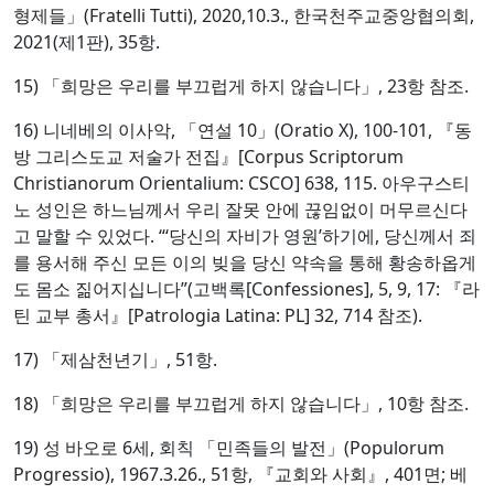
형제들」(Fratelli Tutti), 2020,10.3., 한국천주교중앙협의회,
2021(제1판), 35항.
15) 「희망은 우리를 부끄럽게 하지 않습니다」, 23항 참조.
16) 니네베의 이사악, 「연설 10」(Oratio X), 100-101, 『동
방 그리스도교 저술가 전집』[Corpus Scriptorum
Christianorum Orientalium: CSCO] 638, 115. 아우구스티
노 성인은 하느님께서 우리 잘못 안에 끊임없이 머무르신다
고 말할 수 있었다. “‘당신의 자비가 영원’하기에, 당신께서 죄
를 용서해 주신 모든 이의 빚을 당신 약속을 통해 황송하옵게
도 몸소 짊어지십니다”(고백록[Confessiones], 5, 9, 17: 『라
틴 교부 총서』[Patrologia Latina: PL] 32, 714 참조).
17) 「제삼천년기」, 51항.
18) 「희망은 우리를 부끄럽게 하지 않습니다」, 10항 참조.
19) 성 바오로 6세, 회칙 「민족들의 발전」(Populorum
Progressio), 1967.3.26., 51항, 『교회와 사회』, 401면; 베