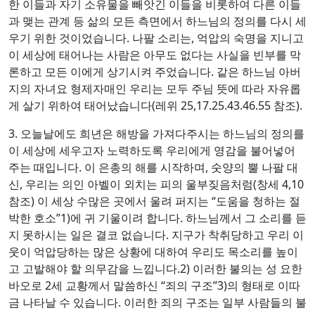
한 이들과 자기 소유물을 빼앗긴 이들을 비롯하여 다른 이들
과 맺는 관계 등 삶의 모든 측면에서 하느님의 정의를 다시 세
우기 위한 것이었습니다. 나팔 소리는, 억압의 숙명을 지니고
이 세상에 태어나는 사람은 아무도 없다는 사실을 빈부를 막
론하고 모든 이에게 상기시켜 주었습니다. 같은 하느님 아버
지의 자녀요 형제자매인 우리는 모두 주님 뜻에 따라 자유롭
게 살기 위하여 태어났습니다(레위 25,17.25.43.46.55 참조).
3. 오늘날에도 희년은 해방을 가져다주시는 하느님의 정의를
이 세상에 세우고자 노력하도록 우리에게 영감을 불어넣어
주는 때입니다. 이 은총의 해를 시작하며, 숫양의 뿔 나팔 대
신, 우리는 의인 아벨이 외치는 피의 울부짖음처럼(창세 4,10
참조) 이 세상 수많은 곳에서 울려 퍼지는 “도움을 청하는 절
박한 호소”1)에 귀 기울이려 합니다. 하느님께서 그 소리를 듣
지 못하시는 일은 결코 없습니다. 지구가 착취당하고 우리 이
웃이 억압당하는 많은 상황에 대하여 우리도 목소리를 높이
고 고발해야 할 의무감을 느낍니다.2) 이러한 불의는 성 요한
바오로 2세 교황께서 말씀하신 “죄의 구조”3)의 형태로 이따
금 나타날 수 있습니다. 이러한 죄의 구조는 일부 사람들의 불