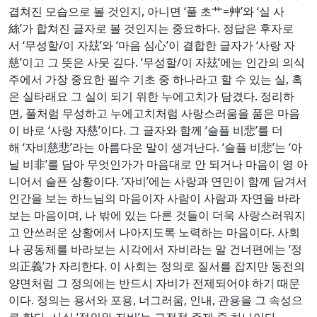
겹쳐진 모습으로 볼 것인지, 아니면 ‘풀 초艹=艸’와 ‘실 사
絲’가 합쳐진 글자로 볼 것인지는 중요하다. 정답은 후자로
서 ‘무성할/이 자玆’와 ‘마음 심心’이 결합한 글자가 ‘사랑 자
慈’이고 그 뜻은 사뭇 깊다. ‘무성할/이 자玆’에는 인간의 의식
주에서 가장 중요한 필수 기초 중 하나라고 할 수 있는 실, 혹
은 실타래요 그 실이 되기 위한 누에고치가 담겼다. 정리하
면, 풀처럼 무성하고 누에고치처럼 사랑스러움을 품은 마음
이 바로 ‘사랑 자慈’이다. 그 글자와 함께 ‘슬플 비悲’를 더
해 ‘자비慈悲’라는 아름다운 말이 생겨난다. ‘슬플 비悲’는 ‘아
닐 비非’를 담아 무엇인가가 마음대로 안 되거나 마음이 영 아
니어서 슬픈 상황이다. ‘자비’에는 사랑과 연민이 함께 담겨서
인간을 보는 하느님의 마음이자 사람이 사람과 자연을 바라
보는 마음이며, 나 밖에 있는 다른 것들이 더욱 사랑스러워지
고 안쓰러운 상황에서 나아지도록 노력하는 마음이다. 사회
나 공동체를 바라보는 시각에서 자비라는 말 건너편에는 ‘정
의正義’가 자리한다. 이 사회는 정의로 질서를 잡지만 동전의
양면처럼 그 정의에는 반드시 자비가 전제되어야 하기 때문
이다. 정의는 용서와 포용, 너그러움, 인내, 관용을 그 속성으
로 한다. 사실 ‘정의와 자비’는 고전적 주제 중 하나이다.