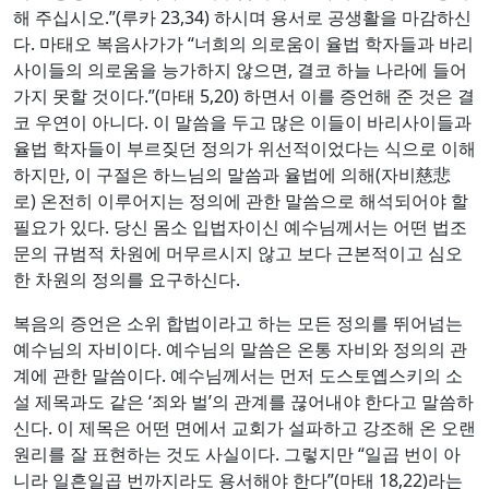
해 주십시오.”(루카 23,34) 하시며 용서로 공생활을 마감하신
다. 마태오 복음사가가 “너희의 의로움이 율법 학자들과 바리
사이들의 의로움을 능가하지 않으면, 결코 하늘 나라에 들어
가지 못할 것이다.”(마태 5,20) 하면서 이를 증언해 준 것은 결
코 우연이 아니다. 이 말씀을 두고 많은 이들이 바리사이들과
율법 학자들이 부르짖던 정의가 위선적이었다는 식으로 이해
하지만, 이 구절은 하느님의 말씀과 율법에 의해(자비慈悲
로) 온전히 이루어지는 정의에 관한 말씀으로 해석되어야 할
필요가 있다. 당신 몸소 입법자이신 예수님께서는 어떤 법조
문의 규범적 차원에 머무르시지 않고 보다 근본적이고 심오
한 차원의 정의를 요구하신다.
복음의 증언은 소위 합법이라고 하는 모든 정의를 뛰어넘는
예수님의 자비이다. 예수님의 말씀은 온통 자비와 정의의 관
계에 관한 말씀이다. 예수님께서는 먼저 도스토옙스키의 소
설 제목과도 같은 ‘죄와 벌’의 관계를 끊어내야 한다고 말씀하
신다. 이 제목은 어떤 면에서 교회가 설파하고 강조해 온 오랜
원리를 잘 표현하는 것도 사실이다. 그렇지만 “일곱 번이 아
니라 일흔일곱 번까지라도 용서해야 한다”(마태 18,22)라는