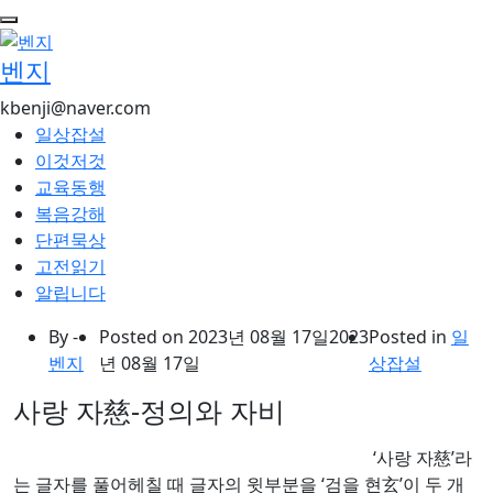
콘
텐
벤지
츠
로
kbenji@naver.com
건
일상잡설
너
이것저것
뛰
교육동행
기
복음강해
단편묵상
고전읽기
알립니다
By -
Posted on
2023년 08월 17일
2023
Posted in
일
벤지
년 08월 17일
상잡설
사랑 자慈-정의와 자비
‘사랑 자慈’라
는 글자를 풀어헤칠 때 글자의 윗부분을 ‘검을 현玄’이 두 개