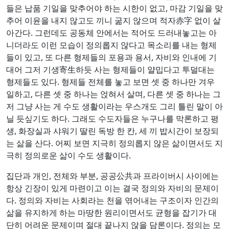
들은 납품 기일을 맞추어야 하는 시한이 없고, 마감 기일을 맞
추어 이윤을 내지 않고도 끼니 굶지 않으며 적자赤字 없이 살
아간다. 그런데도 공동체 안에서는 적어도 드러내놓고는 아
니더라도 이런 모습이 정의롭지 않다고 목소리를 내는 형제
들이 있고, 또 다른 형제들의 포용과 용서, 자비와 인내에 기
대어 그저 기생寄生하듯 사는 형제들이 얄밉다고 투덜대는
형제들도 있다. 형제들 전체를 놓고 보면 셋 중 하나만 겨우
일하고, 다른 셋 중 하나는 얹혀서 살며, 다른 셋 중 하나는 그
저 그냥 사는 게 수도 생활이라는 우스개도 그리 틀린 말이 아
닐 듯싶기도 하다. 그래도 수도자들은 누구나를 막론하고 평
생, 화장실과 샤워기 딸린 독방 한 칸, 세 끼 밥시간이 보장되
는 삶을 산다. 어찌 보면 지극히 정의롭지 않은 삶이면서도 지
극히 정의로운 삶이 수도 생활이다.
집단과 개인, 전체와 부분, 공공公共과 프라이버시 사이에는
항상 긴장이 있게 마련이고 이는 결국 정의와 자비의 문제이
다. 정의와 자비는 사회라는 천을 엮어내는 구조이자 인간의
삶을 유지하게 하는 마땅한 원리이면서도 균형을 잡기가 대
단히 어려운 문제이며 절대 끝나지 않을 담론이다. 정의는 모