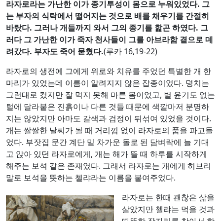
라자로라는 가난한 이가 종기투성이 몸으로 누워있었다
.
그
는 부자의 식탁에서 떨어지는 것으로 배를 채우기를 간절히
바랐다
.
그러나 개들까지 와서 그의 종기를 핥곤 하였다
.
그
러다 그 가난한 이가 죽자 천사들이 그를 아브라함 곁으로 데
려갔다
.
부자도 죽어 묻혔다
.
(루카 16,19-22)
라자로의 생전에 그에게 위로와 치유를 주었던 특별한 개 한
마리가 있었는데 이름이 알려지지 않은 잡종이었다. 덩치는
그런대로 컸지만 잘 먹지 못해 마른 몸이었고, 별 윤기도 없는
털에 달라붙은 진흙이나 다른 것들 때문에 색깔마저 분명하
지는 않았지만 아마도 갈색과 검정이 뒤섞여 있었을 것이다.
개는 쌀쌀한 날씨가 될 때 거리낌 없이 라자로의 품을 파고들
었다. 부잣집 문간 계단 밑 차가운 돌로 된 담벼락에 늘 기대
고 앉아 있던 라자로에게, 개는 해가 뜰 때 하루를 시작하게
해주는 보석 같은 존재였다. 그래서 라자로는 개에게 히브리
말로 보석을 뜻하는 쳴랴라는 이름을 붙여주었다.
라자로는 한때 괜찮은 삶을
살았지만 첼랴는 먹을 것과
따뜻한 잠자리를 찾아서 항