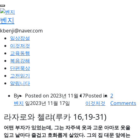
콘
텐
벤지
츠
로
kbenji@naver.com
건
일상잡설
너
이것저것
뛰
교육동행
기
복음강해
단편묵상
고전읽기
알립니다
By -
Posted on
2023년 11월 17
Posted in
2
벤지
일
2023년 11월 17일
이것저것
Comments
라자로와 첼랴(루카 16,19-31)
어떤 부자가 있었는데
,
그는 자주색 옷과 고운 아마포 옷을
입고 날마다 즐겁고 호화롭게 살았다
.
그의 집 대문 앞에는