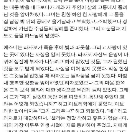
는 대문 밖을 내다보다가 개와 개 주인이 삶의 고통에서 풀려
난 것을 알아차렸다. 그녀는 친한 하인 한 사람에게 그 둘을
집 담장 밖 뒤의 공터로 옮겨달라고 부탁했고, 소박했으나 정
갈하게 가난한 주검들의 장례를 준비했다. 그리고 눈물과 기
도로 둘을 하느님께 맡겼다.
에스더는 라자로가 죽음 후에 빛과 따듯함, 그리고 사랑이 있
는 곳에 있다는 사실을 알지 못했다. 라자로 자신도 운명이 바
뀌어 생전에 부자가 나누려고 하지 않았던 것들, 그가 원했던
것을 모두 받게 되었다는 사실을 미처 알지 못했다. 막상 현실
로 그것들을 접했을 때 라자로는 놀라움을 금치 못했다. 마침
내 행복한 상황을 맞이하였던 라자로였으나 그의 마음 한쪽
은 그의 보석 첼랴에 대한 생각으로 무겁게 눌려 있었다. 그래
서 그가 “제가 살았던 동안 저를 따뜻하게 동반해 주었던 쳴
랴는 어떻게 되었습니까?” 하고 아브라함에게 물었다. 아브
라함 할아버지는 “그가 그리우냐?” 하고 되물었다. “네!” 하고
라자로가 대답하면서, “첼랴는 정말 착하고 좋은 개였습니다.
저의 가장 어두운 인생 시절에 저를 동반하여 주었고, 저에게
사랑과 우정, 그리고 자기의 체온을 나누어주었습니다. 그도