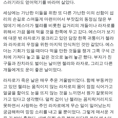
스러기라도 얻어먹기를 바라며 살았다.
세상에는 가난한 이들을 위한 또 다른 가난한 이의 선함이 섭
리의 손길로 스며들게 마련이어서 부잣집의 동정심 많은 부
엌데기 에스더가 첼랴를 비롯한 길거리의 개들이나 라자로를
위해서 가끔 몰래 먹을 것을 한쪽에 두고 갔다. 에스더가 보기
에 대문 밖 라자로가 웅크리고 있던 담장 한쪽 귀퉁이가 첼랴
와 라자로의 우정을 위한 마지막 안식처인 것만 같았다. 에스
더는 기회가 있을 때마다 먹을 만한 것들을 챙겨 그쪽 구석 근
처에 가져다 놓고 돌 같은 것으로 눌러 놓곤 했다. 부자가 친
구들과 잔치라도 벌이는 날이면 첼랴와 라자로, 그리고 다른
개들에게도 운이 좋은 날이었다.
라자로가 죽은 날은 매우 추운 겨울밤이었다. 함께 부둥켜안
고 있던 첼랴는 움직이지 않는 라자로의 몸이 점점 식어가고
얼굴을 핥아도 눈을 뜨지 않는 것을 느끼면서 뭔가 잘못되어
가고 있다고 생각했다. 덜컥 겁이 난 첼랴는 꼼지락거리지도
못하면서 사랑하는 주인 라자로에게 무슨 일이 일어났는지
궁금해하며 낑낑 소리를 내고 울 뿐이었다. 그렇게 매서운 겨
울 긴 밤이 흘렀다. 새벽 일찍 손을 불며 마당을 쓸던 에스더