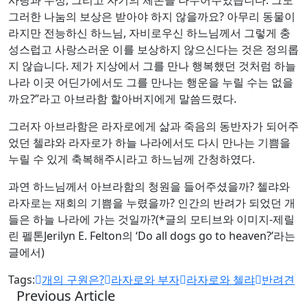
그러한 나눔의 보상은 받아야 하지 않을까요? 아무리 동물이
라지만 전능하신 하느님, 자비로우신 하느님께서 그렇게 충
성스럽고 사랑스러운 이를 보상하지 않으신다는 것은 정의롭
지 않습니다. 제가 지상에서 그를 만나 행복했던 것처럼 하늘
나라 이곳 어딘가에서도 그를 만나는 행운을 누릴 수는 없을
까요?”라고 아브라함 할아버지에게 말씀드렸다.
그러자 아브라함은 라자로에게 삶과 죽음의 동반자가 되어주
었던 첼랴와 라자로가 하늘 나라에서도 다시 만나는 기쁨을
누릴 수 있게 축복해주시라고 하느님께 간청하였다.
과연 하느님께서 아브라함의 청원을 들어주셨을까? 첼랴와
라자로는 재회의 기쁨을 누렸을까? 인간의 반려가 되었던 개
들은 하늘 나라에 가는 것일까?(*글의 모티브와 이미지-제릴
린 펠톤Jerilyn E. Felton의 ‘Do all dogs go to heaven?’라는
글에서)
Tags:
개의 구원은?
라자로와 부자
라자로와 첼랴
반려견
Previous Article