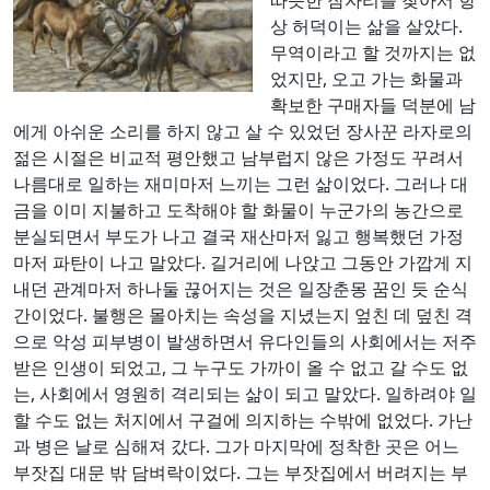
상 허덕이는 삶을 살았다.
무역이라고 할 것까지는 없
었지만, 오고 가는 화물과
확보한 구매자들 덕분에 남
에게 아쉬운 소리를 하지 않고 살 수 있었던 장사꾼 라자로의
젊은 시절은 비교적 평안했고 남부럽지 않은 가정도 꾸려서
나름대로 일하는 재미마저 느끼는 그런 삶이었다. 그러나 대
금을 이미 지불하고 도착해야 할 화물이 누군가의 농간으로
분실되면서 부도가 나고 결국 재산마저 잃고 행복했던 가정
마저 파탄이 나고 말았다. 길거리에 나앉고 그동안 가깝게 지
내던 관계마저 하나둘 끊어지는 것은 일장춘몽 꿈인 듯 순식
간이었다. 불행은 몰아치는 속성을 지녔는지 엎친 데 덮친 격
으로 악성 피부병이 발생하면서 유다인들의 사회에서는 저주
받은 인생이 되었고, 그 누구도 가까이 올 수 없고 갈 수도 없
는, 사회에서 영원히 격리되는 삶이 되고 말았다. 일하려야 일
할 수도 없는 처지에서 구걸에 의지하는 수밖에 없었다. 가난
과 병은 날로 심해져 갔다. 그가 마지막에 정착한 곳은 어느
부잣집 대문 밖 담벼락이었다. 그는 부잣집에서 버려지는 부