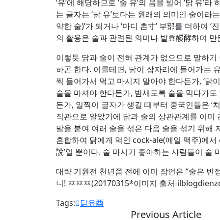
‘유’에 해당하므로 ‘술 유’의 음을 빌어 ‘닭 유
는 글자는 ‘닭 유’보다는 원래의 의미인 술이라는
약한 술)’가 되거나 ‘마디 촌寸’ 부部를 더하여 
의 활용은 술과 관련된 의미나 발효醱酵하여 만
이렇듯 닭과 술이 전혀 관계가 없으므로 말하기
하곤 한다. 이를테면, 닭이 잠자리에 들어가는 유
찍 들어가서 먹고 마시지 말아야 한다든가, ‘닭이
술을 마셔야 한다든가, 밤새도록 술을 먹다가도 
든가, 일찍이 글자가 생길 때부터 중국인들은 ‘
직관으로 알았기에 닭과 술의 상관관계를 이미 간파했
말을 붙여 여러 술을 섞은 다음 술을 섞기 위해 
혼합하여 닭에게 먹인 cock-ale(에일 맥주)에
說’일 뿐이다. 술 마시기 좋아하는 사람들이 술 
대략 기원전 천년쯤 전에 이미 잠언은 “술은 빈정
니! ㅉㅉㅉ(20170315*이미지 출처-ilblogdienzobi
Tags:
닭유酉
Previous Article