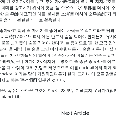
’라 하게 된 것이다. 이를 두고 ‘후에 가차假借되어 열 번째 지지地支
 의미를 강조하기 위하여 훗날 ‘물 수水=氵, 氺’ 부部를 더하여 
‘진한 술 주酎(대표적인 예로 ‘불사를 소燒’를 더하여 소주燒酎)’가
든 음식과 관련된 의미로 활용된다.
 좋아하고 특히 술 마시기를 좋아하는 사람들은 억지로라도 닭과
시酉時(17:00-19:00시)에는 반드시 술을 먹어야 한다든가, 유
 물을 넘기듯이 술을 먹어야 한다.’라는 뜻이므로 ‘물 한 모금 입
닭이 울 새벽에는 술을 그만 마셔야 한다든가, 술을 아무리 마
치느님(치킨+하느님의 합성어 : 맥주와 가장 어울리는 안주는 닭
었느니 한다든가, 심지어는 영어로 술 종류 중 하나를 이르는 칵테일c
저을 때 수탉의 꼬리 깃털로 저었으므로 이를 cocktail이라 하
서 cocktail이라는 말이 기원하였다든가 한다. 그러나 이 모든 
마시고 하는 ‘주정酒酊’일뿐인 것이다.
꾼, 독주는 소란꾼 그것에 취하는 자 모두 지혜롭지 못하다.”(잠
anchi.it)
Next Article