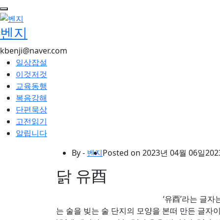
콘
텐
벤지
츠
로
kbenji@naver.com
건
일상잡설
너
이것저것
뛰
교육동행
기
복음강해
단편묵상
고전읽기
알립니다
By -
벤지
Posted on
2023년 04월 06일
202
닭 유酉
‘유酉’라는 글자는
는 술을 빚는 술 단지의 모양을 본떠 만든 글