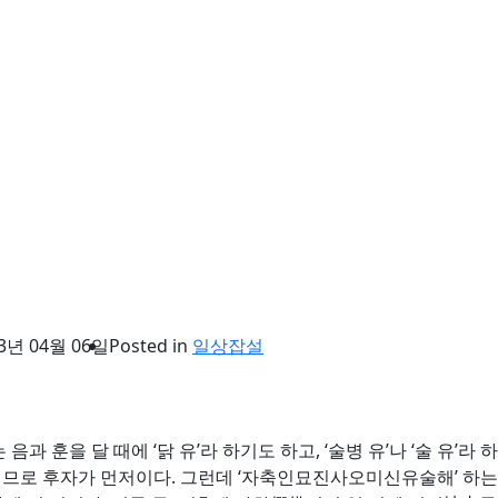
3년 04월 06일
Posted in
일상잡설
 음과 훈을 달 때에 ‘닭 유’라 하기도 하고, ‘술병 유’나 ‘술 유’
자이므로 후자가 먼저이다. 그런데 ‘자축인묘진사오미신유술해’ 하