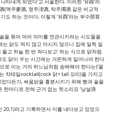
를 나타내게 되었다’고 서술한다. 이러한 ‘유酉’라
‘주酒(맥주麥酒, 청주淸酒, 탁주濁酒 같은 비교적
 되기도 하는 것이다. 이렇게 ‘유酉’라는 부수部首
 술을 묶어 여러 의미를 연관시키려는 시도들을
시에는 닭도 먹지 않고 마시지 않으니 집에 일찍 일
에 물고 하늘 한 번 쳐다보고’ 하는 식으로 닭처럼
셨어도 닭이 우는 시간에는 거뜬하게 일어나야 한다
이므로 이는 거의 하느님처럼 숭배해야 한다는)’을
ocktail(cock 닭+ tail 꼬리)을 가지고
게 되었다든가, 싸움닭을 흥분시키기 위해 빵과 술을
말들은 한마디로 전혀 근거 없는 헛소리요 ‘낭설浪
언 20,1)라고 기록하면서 이를 내다보고 있었으