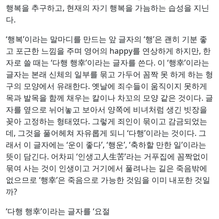
행복을 추구하고, 현재의 자기 행복을 가늠하는 습성을 지닌
다.
‘행복’이라는 말마디를 만드는 앞 글자의 ‘행’은 괜히 기분 좋
고 포근한 느낌을 주며 영어의 happy를 연상하게 하지만, 한
자로 쓸 때는 ‘다행 행幸’이라는 글자를 쓴다. 이 ‘행幸’이라는
글자는 본래 신체의 일부를 묶고 가두어 꼼짝 못 하게 하는 형
구의 모양에서 유래한다. 옛날에 죄수들이 움직이지 못하게
목과 발목을 함께 채우는 칼이나 차꼬의 모양 같은 것이다. 글
자를 옆으로 뉘어놓고 보아서 양쪽에 비녀처럼 생긴 빗장을
꽂아 고정하는 형태였다. 그렇게 죄인이 묶이고 감금되었는
데, 그것을 풀어헤쳐 자유롭게 되니 ‘다행’이라는 것이다. 그
래서 이 글자에는 ‘운이 좋다’, ‘행운’, ‘축하할 만한 일’이라는
뜻이 담긴다. 어차피 ‘인생고人生苦’라는 거푸집에 꼼짝없이
묶여 사는 것이 인생이고 거기에서 풀려나는 길은 죽음밖에
없으므로 ‘행幸’은 죽음으로 가능한 것임을 이미 내포한 것일
까?
‘다행 행幸’이라는 글자를 ‘요절