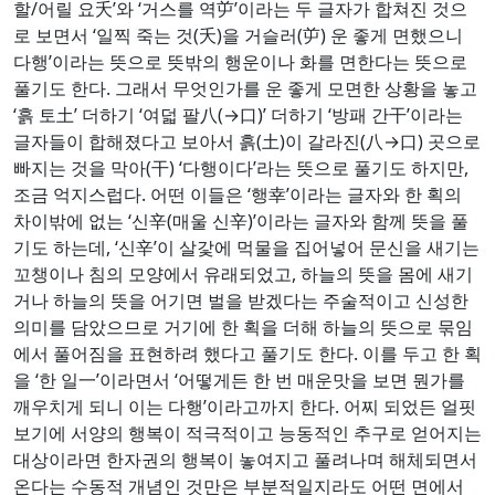
할/어릴 요夭’와 ‘거스를 역屰’이라는 두 글자가 합쳐진 것으
로 보면서 ‘일찍 죽는 것(夭)을 거슬러(屰) 운 좋게 면했으니
다행’이라는 뜻으로 뜻밖의 행운이나 화를 면한다는 뜻으로
풀기도 한다. 그래서 무엇인가를 운 좋게 모면한 상황을 놓고
‘흙 토土’ 더하기 ‘여덟 팔八(→口)’ 더하기 ‘방패 간干’이라는
글자들이 합해졌다고 보아서 흙(土)이 갈라진(八→口) 곳으로
빠지는 것을 막아(干) ‘다행이다’라는 뜻으로 풀기도 하지만,
조금 억지스럽다. 어떤 이들은 ‘행幸’이라는 글자와 한 획의
차이밖에 없는 ‘신辛(매울 신辛)’이라는 글자와 함께 뜻을 풀
기도 하는데, ‘신辛’이 살갗에 먹물을 집어넣어 문신을 새기는
꼬챙이나 침의 모양에서 유래되었고, 하늘의 뜻을 몸에 새기
거나 하늘의 뜻을 어기면 벌을 받겠다는 주술적이고 신성한
의미를 담았으므로 거기에 한 획을 더해 하늘의 뜻으로 묶임
에서 풀어짐을 표현하려 했다고 풀기도 한다. 이를 두고 한 획
을 ‘한 일一’이라면서 ‘어떻게든 한 번 매운맛을 보면 뭔가를
깨우치게 되니 이는 다행’이라고까지 한다. 어찌 되었든 얼핏
보기에 서양의 행복이 적극적이고 능동적인 추구로 얻어지는
대상이라면 한자권의 행복이 놓여지고 풀려나며 해체되면서
온다는 수동적 개념인 것만은 부분적일지라도 어떤 면에서