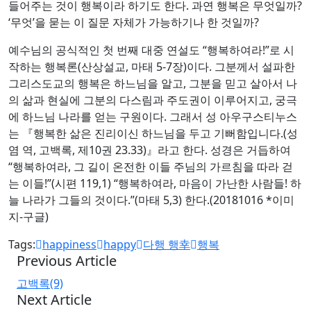
들어주는 것이 행복이라 하기도 한다. 과연 행복은 무엇일까?
‘무엇’을 묻는 이 질문 자체가 가능하기나 한 것일까?
예수님의 공식적인 첫 번째 대중 연설도 “행복하여라!”로 시
작하는 행복론(산상설교, 마태 5-7장)이다. 그분께서 설파한
그리스도교의 행복은 하느님을 알고, 그분을 믿고 살아서 나
의 삶과 현실에 그분의 다스림과 주도권이 이루어지고, 궁극
에 하느님 나라를 얻는 구원이다. 그래서 성 아우구스티누스
는 『행복한 삶은 진리이신 하느님을 두고 기뻐함입니다.(성
염 역, 고백록, 제10권 23.33)』라고 한다. 성경은 거듭하여
“행복하여라, 그 길이 온전한 이들 주님의 가르침을 따라 걷
는 이들!”(시편 119,1) “행복하여라, 마음이 가난한 사람들! 하
늘 나라가 그들의 것이다.”(마태 5,3) 한다.(20181016 *이미
지-구글)
Tags:
happiness
happy
다행 행幸
행복
Previous Article
고백록(9)
Next Article