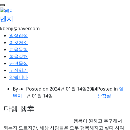
콘
텐
벤지
츠
로
kbenji@naver.com
건
일상잡설
너
이것저것
뛰
교육동행
기
복음강해
단편묵상
고전읽기
알립니다
By -
Posted on
2024년 01월 14일
2024
Posted in
일
벤지
년 01월 14일
상잡설
다행 행幸
행복이 원하고 추구해서
되는지 모르지만, 세상 사람들은 모두 행복해지고 싶다 하며