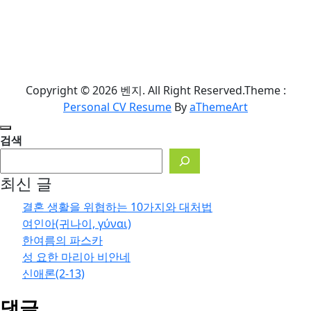
살레시오
살레시오회
빈센트 반 고흐
활
부활
사랑
성 김
성 아
성모님
대건 안드레아 사제와 성 정하상 바오로와 동료 순교자들 대축일
우구스티누스
성 요셉
성 아우구스티누스(354~430년)
성탄
성 프란치스코 살레시오
신애론
신애론神愛論
십
Copyright © 2026 벤지. All Right Reserved.
Theme :
주일
아홉 살 꿈
예방교육
음악
자가
예수 성심 공경
용서
인공지능
Personal CV Resume
By
aThemeArt
주일 복음 강해
청소년
복음강해
칠극七
죽음
검색
克
판토하
최신 글
결혼 생활을 위협하는 10가지와 대처법
여인아(귀나이, γύναι)
한여름의 파스카
성 요한 마리아 비안네
신애론(2-13)
댓글