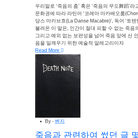
우리말로 ‘죽음의 춤’ 혹은 ‘죽음의 무도舞蹈’라
문화권에 따라 라틴어 ‘코레아 마카배오룸(Chorea M
당스 마카브흐(La Danse Macabre)’, 독어 ‘토텐
불려온 이 말은, 인간이 절대 피할 수 없는 죽
그리고 예외 없는 보편성을 넘어 죽음 앞에 선 
음을 일깨우기 위한 예술적 알레고리이자
Read More
By -
벤지
죽음과 관련하여 썼던 글 몇