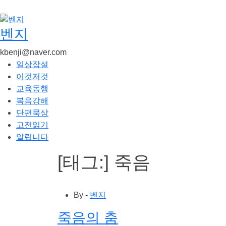
콘
텐
츠
벤지
로
kbenji@naver.com
건
일상잡설
너
이것저것
뛰
교육동행
기
복음강해
단편묵상
고전읽기
알립니다
[태그:]
죽음
By -
벤지
죽음의 춤