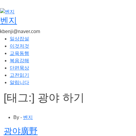
콘
텐
츠
벤지
로
kbenji@naver.com
건
일상잡설
너
이것저것
뛰
교육동행
기
복음강해
단편묵상
고전읽기
알립니다
[태그:]
광야 하기
By -
벤지
광야廣野