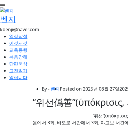
콘
텐
벤지
츠
로
kbenji@naver.com
건
일상잡설
너
이것저것
뛰
교육동행
기
복음강해
단편묵상
고전읽기
알립니다
By -
벤지
Posted on
2025년 08월 27일
202
“위선僞善”(ὑπόκρισι
‘위선’(ὑπόκρισ
음에서 3회, 바오로 서간에서 3회, 야고보 서간