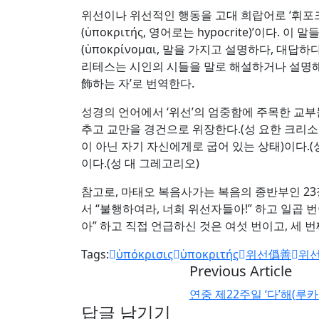
위선이나 위선적인 행동을 고대 희랍어로 ‘휘포크리시스
(ὑποκριτής, 영어로는 hypocrite)’이다.
(ὑποκρίνομαι, 말을 가지고 설명하다, 대
리테스는 시인의 시들을 말로 해설하거나 설명해
飾하는 자’로 번역한다.
성경의 언어에서 ‘위선’의 엄중함에 주목한 교부
추고 교만을 경건으로 위장한다.(성 요한 크리소스토
이 아닌 자기 자신에게로 굽어 있는 상태)이다.(
이다.(성 대 그레고리오)
참고로, 마태오 복음사가는 복음의 종반부인 
서 “불행하여라, 너희 위선자들아!” 하고 일곱 번
아” 하고 직접 언급하신 것은 여섯 번이고, 세 번
Tags:
ὑπόκρισις
ὑποκριτής
위선僞善
위
Previous Article
연중 제22주일 ‘다’해(루카 14
답글 남기기