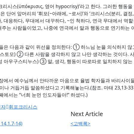
(ὑπόκρισις, 영어 hypocrisy)’라고 한다. 그러한 행동
 이 말들은 단어 앞머리의 ‘휘포(~아래에, ~로서)’와 ‘크리시스(분리, 
답하다, 대응하다, 무대에서 대꾸하다, ~인 척하다, 연극 무대에서 
주는 사람들이었고, 나중에 연극에서 말과 행동으로 연기하는 이들
들은 다음과 같이 위선을 정의한다: ① 하느님 눈을 의식하지 않
모) ② 다른 사람을 생각하지 않고 나만 생각하는 것이다. 사랑의 왜
성 아우구스티누스) ③ 말, 생각, 행동이 따로따로 일치하지 않는
23장에서 예수님께서 안타까운 마음으로 율법 학자들과 바리사이
이나 거듭거듭 말씀하셨다고 기록해놓는다.(참조. 마태 23,13-3
째에서는 “너희 눈먼 인도자들아!” 하셨다.)
선자
휘포크리시스
Next Article
,1.7-14)
<고백록>