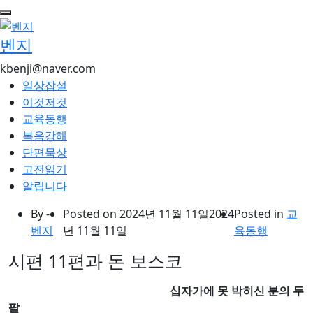
콘
텐
벤지
츠
로
kbenji@naver.com
건
일상잡설
너
이것저것
뛰
교육동행
기
복음강해
단편묵상
고전읽기
알립니다
By -
Posted on
2024년 11월 11일
2024
Posted in
교
벤지
년 11월 11일
육동행
시편 11편과 돈 보스코
십자가에 못 박히신 분의 두
팔