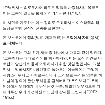
“주님께서는 의로우시어 의로운 일들을 사랑하시니 올곧은
이는 그분의 얼굴을 뵙게 되리라.”(시편 11/10,7)
이 시편을 기도하는 이는 정의로 구원하시는 이스라엘의 하
느님을 향한 전적인 신뢰를 표현한다.
돈 보스코에게
정의
(벌罰, 제재制裁)
는 본질에서 자비
(용서)
로 대체
된다.
돈 보스코는 그의 초기 저술 중 하나에서 다음과 같이 말한다:
“그분께서는 때때로 정의를 행사하지만, 이는 오직 죄인을 바
로잡아 당신께로 돌아오게 하시기 위한 것일 뿐입니다. 그분
께서는 엄하시지만, 당신께로 돌아오는 이들에게는 한없이
사랑스러우시고 자비로우십니다. 그러므로 우리는 엄중한 하
느님의 정의에 관한 두려움을 떨쳐버리고 무엇보다도 우리
인생에서 우리에게 베푸신 온갖 은총, 특별히 뉘우치도록 기
다려주신 우리의 선하신 하느님께 감사를 드립시다.”(OE2
151ss)