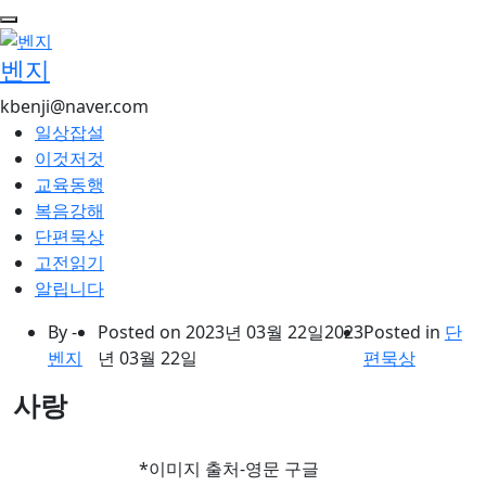
콘
텐
벤지
츠
로
kbenji@naver.com
건
일상잡설
너
이것저것
뛰
교육동행
기
복음강해
단편묵상
고전읽기
알립니다
By -
Posted on
2023년 03월 22일
2023
Posted in
단
벤지
년 03월 22일
편묵상
사랑
*이미지 출처-영문 구글