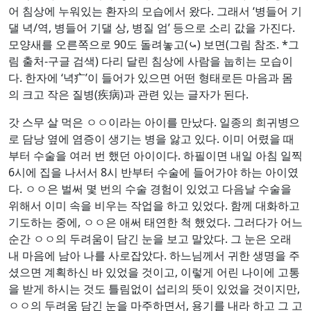
어 침상에 누워있는 환자의 모습에서 왔다. 그래서 ‘병들어 기
댈 녁/역, 병들어 기댈 상, 병질 엄’ 등으로 소리 값을 가진다.
모양새를 오른쪽으로 90도 돌려놓고(⤿) 보면(그림 참조. *그
림 출처-구글 검색) 다리 달린 침상에 사람을 눕히는 모습이
다. 한자에 ‘녁疒’이 들어가 있으면 어떤 형태로든 마음과 몸
의 크고 작은 질병(疾病)과 관련 있는 글자가 된다.
갓 스무 살 먹은 ㅇㅇ이라는 아이를 만났다. 일종의 희귀병으
로 담낭 옆에 염증이 생기는 병을 앓고 있다. 이미 어렸을 때
부터 수술을 여러 번 했던 아이이다. 하필이면 내일 아침 일찍
6시에 집을 나서서 8시 반부터 수술에 들어가야 하는 아이였
다. ㅇㅇ은 벌써 몇 번의 수술 경험이 있었고 다음날 수술을
위해서 이미 속을 비우는 작업을 하고 있었다. 함께 대화하고
기도하는 중에, ㅇㅇ은 애써 태연한 척 했었다. 그러다가 어느
순간 ㅇㅇ의 두려움이 담긴 눈을 보고 말았다. 그 눈은 오래
내 마음에 남아 나를 사로잡았다. 하느님께서 귀한 생명을 주
셨으면 계획하신 바 있었을 것이고, 이렇게 어린 나이에 고통
을 받게 하시는 것도 틀림없이 섭리의 뜻이 있었을 것이지만,
ㅇㅇ의 두려움 담긴 눈을 마주하면서, 용기를 내라 하고 그 고