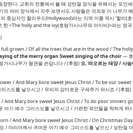
장한다. 교회의 전통에서 볼 때 성탄절 장식을 위해서는 포인세티
탄 시기의 여러 장식에서 자주 보면서도 사람들은 의외로 이 나무가
의 중심지인 할리우드(Hollywood)라는 지역 이름 역시 ‘할리
 <The holly and the ivy(호랑가시나무와 아이비)>라는 
)
full grown / Of all the trees that are in the wood / The ho
laying of the merry organ Sweet singing of the choir
— 
 호랑가시나무가 왕관을 쓴답니다 / (후렴)
오
,
떠오르는 태양
/
사슴
ily flower / And Mary bore sweet Jesus Christ / To be o
리스도를 낳으시고 / 우리의 감미로운 구세주가 되시죠 / (후렴)
blood / And Mary bore sweet Jesus Christ / To do poor 
운 아기 예수 그리스도를 낳으시고 / 가련한 죄인들을 착하게 하시죠
any thorn / And Mary bore sweet Jesus Christ / On Chris
요 / 마리아께서 귀여운 아기 예수 그리스도를 낳으신 / 성탄절 아침