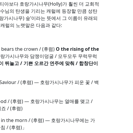
아보다 호랑가시나무(Holly)가 훨씬 더 교회적
 예수님의 탄생을 기리는 캐럴에 등장할 만큼 성탄
(호랑가시나무) 숲’이라는 뜻에서 그 이름이 유래되
영국 캐럴의 노랫말은 다음과 같다:
lly bears the crown / (후렴)
O the rising of the
호랑가시나무와 담쟁이덩굴 / 모두모두 무럭무럭
이 뛰놀고
/
기쁜 오르간 연주에 맞춰
/
합창단이
ur sweet Saviour / (후렴) — 호랑가시나무가 피운 꽃 / 백
sinners good / (후렴) — 호랑가시나무는 열매를 맺고 /
 / (후렴)
tmas Day in the morn / (후렴) — 호랑가시나무에는 가
 / (후렴)」