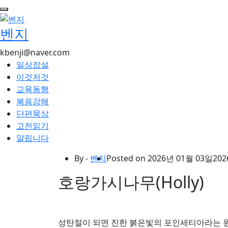
콘
텐
벤지
츠
로
kbenji@naver.com
건
일상잡설
너
이것저것
뛰
교육동행
기
복음강해
단편묵상
고전읽기
알립니다
By -
벤지
Posted on
2026년 01월 03일
202
호랑가시나무(Holly)
성탄절이 되면 진한 붉은빛의 포인세티아라는 