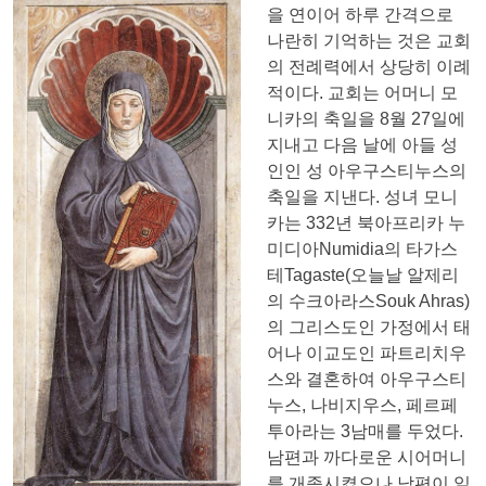
을 연이어 하루 간격으로
나란히 기억하는 것은 교회
의 전례력에서 상당히 이례
적이다. 교회는 어머니 모
니카의 축일을 8월 27일에
지내고 다음 날에 아들 성
인인 성 아우구스티누스의
축일을 지낸다. 성녀 모니
카는 332년 북아프리카 누
미디아Numidia의 타가스
테Tagaste(오늘날 알제리
의 수크아라스Souk Ahras)
의 그리스도인 가정에서 태
어나 이교도인 파트리치우
스와 결혼하여 아우구스티
누스, 나비지우스, 페르페
투아라는 3남매를 두었다.
남편과 까다로운 시어머니
를 개종시켰으나 남편이 일