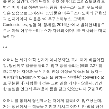
를 평생 살았다. 여성 단체의 수호 성녀이고 그리스도교의 모
범적 어머니로 칭송받는다. 종종 아우구스티노회 수도복을
입은 모습으로 그려진다. 상징물은 아우구스티노회의 규율집
과 십자가이다. 다음은 <아우구스티누스, 고백록
Confessiones, 성염 역, 경세원, 2016년>에서 발췌한 내용으
로서 아들 아우구스티누스가 자신의 어머니를 묘사하는 대목
들이다.
***
어머니는 제가 아직 신자가 아니었지만, 혹시 제가 비뚤어진
길, 당신께로 얼굴을 돌리지 않고 등을 돌리는(예레 2,27 참
조; 교부는 자신과 뭇 인간의 인생 여정을 ‘하느님을 등지는
배향背向aversio’과 ‘하느님을 향하는 전향轉向conversio’으
로 구분한다) 사람들이 걷는 그런 길을 가지나 않을까, 경건
한 설렘을 안고서 두려움에 몸을 떨고 있었습니다.(2권 3.6)
어머니를 통해서 당신께서는 저에게 침묵하지 않으셨는데,
저는 당신께서는 침묵을 지키고 계시고 어머니만 말을 하신