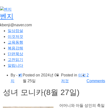
콘
텐
츠
벤지
로
kbenji@naver.com
건
일상잡설
너
이것저것
뛰
교육동행
기
복음강해
단편묵상
고전읽기
알립니다
By -
벤
Posted on
2024년 08
Posted in
이것
2
지
월 25일
저것
Comments
성녀 모니카(8월 27일)
어머니와 아들 성인의 축일