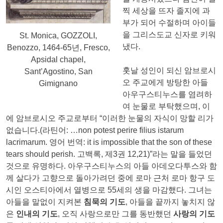
찍 세상을 뜨자 졸지에 과
부가 되어 수절하며 아이들
을 그리스도교 신자로 키워
St. Monica, GOZZOLI,
냈다.
Benozzo, 1464-65년, Fresco,
Apsidal chapel,
훗날 성인이 되신 암브로시
Sant’Agostino, San
오 주교에게 방탕한 아들
Gimignano
아우구스티누스를 염려하
여 눈물로 부탁했으며, 이
에 암브로시오 주교로부터 “이러한 눈물의 자식이 망할 리가
없습니다.(라틴어: …non potest perire filius istarum
lacrimarum. 영어 번역: it is impossible that the son of these
tears should perish. 고백록, 제3권 12,21)”라는 말을 들었던
것으로 유명하다. 아우구스티누스의 아들 아데오다투스와 함
께 살다가 고향으로 돌아가려던 중에 로마 근처 로마 항구 도
시인 오스티아에서 열병으로 55세의 생을 마감했다. 그녀는
아들을 말없이 지켜본
침묵의 기도
, 아들을 끝까지 놓치지 않
은
인내의 기도
, 오직 사랑으로만 그를 동반했던
사랑의 기도