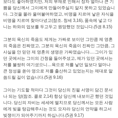
보다도 좋아하였지만, 저의 부재로 인해서 장차 얼마나 큰 기
쁨을 당신께서 그이에게 만들어주실지 알지 못하고 있었습니
다. 그것을 몰라 울며불며하였고, 비명을 지르며 낳은 자식을
비명을 지르며 찾아다녔고(참조. 창세 3,16), 품속에 넣고 다
니는 하와의 업보를 두고두고 원망했던 것입니다.(5권 8.15)
그분의 육신의 죽음도 제게는 가짜로 보이던 그만큼 제 영혼
의 죽음은 진짜였고, 그분의 육신의 죽음이 진짜인 그만큼, 그
사실을 안 믿던 제 영혼의 생명은 가짜였습니다.…그이가 있
던 곳에서는 그이의 간청을 들어주셨고, 제가 있던 곳에서는
저를 불쌍히 여기셨으니…육으로 저를 낳던 일보다 얼마나
큰 정성을 쏟아 영으로 저를 출산하고 있었는지는 제대로 말
씀드릴 길이 없습니다.(5권 9.16)
그이는 기도할 적마다 그것이 당신의 친필 서명이 담긴 문서
나 되는 양(참조. 콜로 2,14) 항상 당신께 내보이곤 했던 것입
니다. 당신의 자비는 세세에 떨치므로 당신께서는 모든 사람
에게 빚을 탕감해주시는 것도 모자라 당신의 언약을 하고서
빚쟁이가 되어주기까지 하십니다.(5권 9.17)