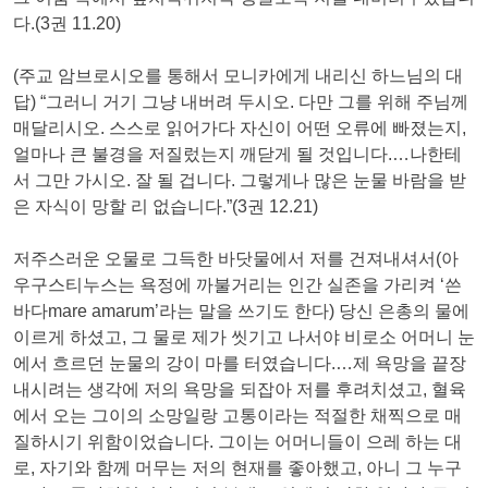
다.(3권 11.20)
(주교 암브로시오를 통해서 모니카에게 내리신 하느님의 대
답) “그러니 거기 그냥 내버려 두시오. 다만 그를 위해 주님께
매달리시오. 스스로 읽어가다 자신이 어떤 오류에 빠졌는지,
얼마나 큰 불경을 저질렀는지 깨닫게 될 것입니다.…나한테
서 그만 가시오. 잘 될 겁니다. 그렇게나 많은 눈물 바람을 받
은 자식이 망할 리 없습니다.”(3권 12.21)
저주스러운 오물로 그득한 바닷물에서 저를 건져내셔서(아
우구스티누스는 욕정에 까불거리는 인간 실존을 가리켜 ‘쓴
바다mare amarum’라는 말을 쓰기도 한다) 당신 은총의 물에
이르게 하셨고, 그 물로 제가 씻기고 나서야 비로소 어머니 눈
에서 흐르던 눈물의 강이 마를 터였습니다.…제 욕망을 끝장
내시려는 생각에 저의 욕망을 되잡아 저를 후려치셨고, 혈육
에서 오는 그이의 소망일랑 고통이라는 적절한 채찍으로 매
질하시기 위함이었습니다. 그이는 어머니들이 으레 하는 대
로, 자기와 함께 머무는 저의 현재를 좋아했고, 아니 그 누구