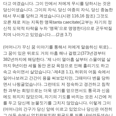
다고 여겼습니다. 그이 안에서 저에게 무시를 당하시는 것은
당신이셨습니다. 그이의 자식, 당신 여종의 자식, 당신 종놈한
테서 무시를 당하고 계셨습니다.(시편 116,16 참조) 그것도
모른 채로 저는 지독한 맹목tanta caecitate(교부는 자기의 정
신적 도덕적 타락을 누차 ‘맹목’으로 명명한다)으로 곤두박질
치며 나아가고 있었습니다.…(2권 3.7)
(어머니가 꾸신 꿈 이야기를 통해서 저에게 말씀하신 뒤로)…
그 꿈이 있은 뒤로도 거의 아홉 해나 걸렸고(373년경부터
382년까지에 해당한다. ‘제 나이 열아홉 살부터 스물여덟 살
까지 9년이란 세월 동안 온갖 욕정으로 인해 홀리기도 하고
속고 속이면서 살았습니다.’-제4권 1.1), 허위의 어둠 속에서
일어나보려고 간간이 용을 써보았지만, 그때마다 변을 당하
면서 나뒹굴었습니다. 그런데도 저 정숙하고 경건하고 침착
한 과부는 희망으로는 더욱 생기를 얻으면서도 통곡과 신음
에도 뒤지지 않았으며, 자기의 기도를 바치는 모든 시간에 저
를 두고 당신께 눈물짓기를 그치지 않았습니다. 이렇게 그이
(어머니)의 간구가 당신 앞에 이르고 있었으나 당신은 여전히
그 어둠 속에서 엎치락뒤치락 뒹굴도록 저를 내버려두셨습니