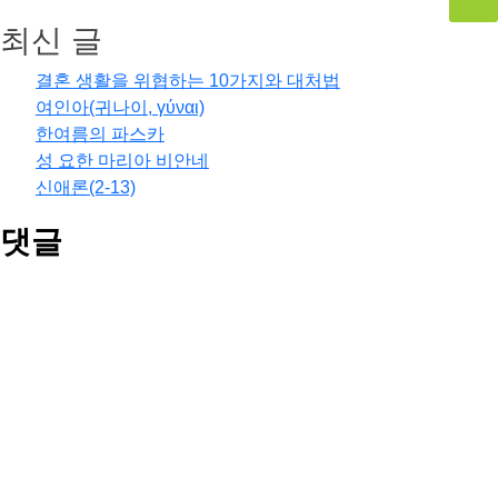
최신 글
결혼 생활을 위협하는 10가지와 대처법
여인아(귀나이, γύναι)
한여름의 파스카
성 요한 마리아 비안네
신애론(2-13)
댓글
결혼 생활을 위협하는 10가지와 대처법
의
celestino
한여름의 파스카
의
Asella yun
1번 누나
의
Asella yun
연중 제18주일 ‘가’해(마태 14,13-21)
의
Asella yun