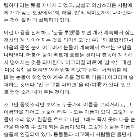
렬하다’라는 뜻을 지니게 되었고, 낯설고 의심스러운 사람에
게 개가 짖는 모양에서 ‘죄, 허물, 법’의 의미로까지 나아간다
는 것이 훨씬 더 설득력이 있다.
이런 내용을 전제하고 ‘눈물 루淚’를 보면 개가 계속해서 짖는
것처럼 계속 이어지는 것을 의미하고 ‘삼 수氵’와 결합하면서
마음의 문인 눈이 어그러져 눈물이 계속해서 흐르는 모양을
나타낸다. 더불어 물이 빠르게 흐르는 것이나 촛농이 계속해
서 떨어지는 것을 의미한다. ‘어그러질 려戾’에 ‘삼 수氵’대신
‘마음 심忄’을 더하면 ‘서러워할 려悷’가 된다. ‘서러워할 려
悷’는 눈물이 하염없이 계속 흐를 정도로 마음이 어그러져 슬
퍼하는 것이다. ‘입 구口’를 더하면 ‘울 려/여唳’가 된다. 입으
로 엉엉 소리 내어 우는 것이다.
조그만 종잇조각만 보여도 누군가의 이름을 끄적거리고, 그
이름만을 적어도 눈물이 터져 나오는 아픔이 있다. 그렇게 눈
물이 소리 없이 한참을 흐르고 나면 그래도 죽지 못해 다음 순
간을 마주할 수 있게 되는 슬픔이 있다. 그렇게 눈물은 아픔과
슬픔에 연결되어 있다. 동물들과 비교해서 사람들은 울면서