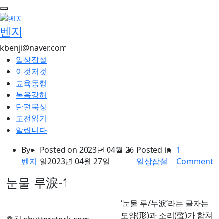
콘
텐
벤지
츠
로
kbenji@naver.com
건
일상잡설
너
이것저것
뛰
교육동행
기
복음강해
단편묵상
고전읽기
알립니다
By -
Posted on
2023년 04월 26
Posted in
1
벤지
일
2023년 04월 27일
일상잡설
Comment
눈물 루淚-1
‘눈물 루/누淚’라는 글자는
모양(形)과 소리(聲)가 합쳐
출처-shutterstock.com