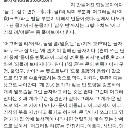
져 만들어진 형성문자이다.
‘물 수, 삼수 변(氵=水, 氺, 물)’의 의미 부분과 ‘어그러질 려/여
戾(→루)’라는 발음 부분이 더해져 만들어졌다. 눈에서 나오거
나 괸 물이어서 눈물이니 ‘삼수 변’까지는 그렇다 쳐도 ‘어그
러질 려/여戾’는 좀 풀어보아야 한다.
‘어그러질 려/여/태, 돌릴 렬/열戾’는 ‘집/지게 호戶’라는 글자
와 누구나 잘 아는 ‘개 견犬’이 합해진 글자이다. (흔히 쓰는 단
어 중에 ‘돌아올 반返과 어그러질 려戾’를 써서 ‘반려返戾’라고
하면 ‘되돌려 보내지다’가 된다.) ‘집 戶’는 문의 반쪽이어서 구
멍, 출입구, 방이라는 뜻으로부터 ‘도울 호護’와 음音이 같으
므로 입구를 수호守護하는 것으로 막다, 지키다, 주관하다는
뜻으로 나아간다. ‘개 견犬’은 개가 짖는 입 모양을 강조하여
개의 옆모습을 그린 글자라고 하는 것은 쉽다. 그런데 어그러
진다는 것과 개가 무슨 상관인가 싶다. 그래서 그 개가 문 밑
으로 억지로 기어 나오다가 문이 비틀리고 어그러져서 어그
러짐의 뜻을 지녔다고 풀기도 하지만, 문 앞에서 쪼그리고 있
던 개가 집 앞에 불청객이 나타나면 맹렬하게 계속 짖는 상황
으로 보아서, ‘어그러질 려戾’는 ‘안정하다, 이르다, 사납다, 맹