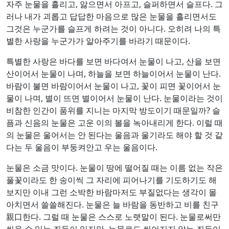
자주 눈물을 흘리고, 앓으면서 아프고, 슬퍼하면서 슬프다. 그
러나 내가 괴롭고 답답한 마음으로 많은 눈물을 흘리면서도
그것은 누군가를 슬프게 하려는 것이 아니다. 오히려 나의 특
별한 사랑을 누군가가 알아주기를 바라기 때문이다.
특별한 사랑은 바다를 보면 바다여서 눈물이 나고, 산을 보면
산이어서 눈물이 나며, 하늘을 보면 하늘이어서 눈물이 난다.
바람이 불면 바람이어서 눈물이 나고, 꽃이 피면 꽃이어서 눈
물이 나며, 별이 뜨면 별이어서 눈물이 난다. 눈물이라는 것이
비참한 인간이 품위를 지니는 마지막 방도이기 때문일까? 슬
픔과 신음의 눈물은 고운 이의 볼을 녹아내리게 한다. 이럴 때
의 눈물은 울어서는 안 된다는 울음과 울기라도 해야 할 것 같
다는 두 울음이 부둥켜안고 우는 울음이다.
눈물은 소금 맛이다. 눈물이 땅에 떨어질 때는 이름 없는 작은
풀꽃이라도 한 송이씩 그 자리에 피어나기를 기도하기도 해
보지만 이내 그런 소박한 바람마저도 부질없다는 생각이 몰
아치면서 쓸쓸해진다. 눈물은 늘 바람을 동반하고 비를 친구
親口한다. 그럴 때 눈물은 스스로 노랫말이 된다. 눈물로써만
씻을 수 있는 죄들이 있지만, 눈물로도 씻어지지 않는 죄들이