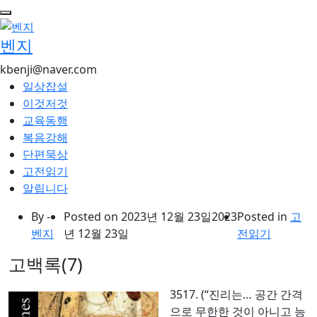
콘
텐
벤지
츠
로
kbenji@naver.com
건
일상잡설
너
이것저것
뛰
교육동행
기
복음강해
단편묵상
고전읽기
알립니다
By -
Posted on
2023년 12월 23일
2023
Posted in
고
벤지
년 12월 23일
전읽기
고백록(7)
3517. (“진리는… 공간 간격
으로 무한한 것이 아니고 능