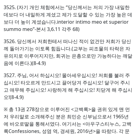
3525. (자기 개인 체험에서는 “당신께서는 저의 가장 내밀한
데보다 더 내밀하게 계셨고 제가 도달할 수 있는 가장 높은 데
보다 더 높이 계셨습니다.interior intimo meo et superior
summo meo”-본서 3,6.11 각주 68)
3526. 당신께서 저희한테서 떠나신 적이 없건만 저희가 당신
께 돌아가기는 이토록 힘듭니다.(교부는 피조물의 타락은 자
유의지로 이루어지지만, 회귀는 은총으로만 가능하다는 깨달
음에 이른다.)(8-4.9)
3527. 주님, 어서 하십시오! 몰아세우십시오! 저희를 불러 주
십시오! 타오르게 만드시고 끌어당겨 주십시오! 달구어 주시
고 애무해 주십시오! 사랑하게 해 주십시오! 치닫게 해 주십시
오!(8-4.9)
※ 총 13권 278장으로 이루어진 <고백록>을 권위 있게 맨 먼
저 우리말로 소개해주신 분은 최민순 신부님으로서 1965년
에 바오로딸을 통해서였다. 여기서는 <아우구스티누스, 고백
록Confessiones, 성염 역, 경세원, 2016년>을 따랐다. 각 문