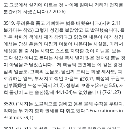
고 그곳에서 살기에 이르는 것 사이에 얼마나 거리가 먼지를
분간하게 하셨습니다.(7-20.26)
3519. 두려움을 품고 기뻐하는 법을 배웠습니다.(시편 2,11
불가타본 참조) 그렇게 성경을 붙잡았고 또 발견했습니다. 플
라톤 학파의 책에서 제가 참되다고 읽었던 내용이 여기 성경
에서는 당신 은총의 다짐과 더불어 나온다는 사실을, 따라서
세상을 볼 줄 하는 사람도 스스로 자랑할 것이 아님을, 보는
그 대상만 아니고 본다는 사실 역시 받지 않은 것처럼 뽐낼 것
이 아님을 깨달았습니다.…저 책들의 면면에는 이 같은 경건
심의 얼굴도, 고백의 눈물도, 당신께 드리는 희생 제사도, 괴
로워하는 영도, 부서지고 꺾인 마음도 없었고, 백성의 구원도,
신부新婦인 도성도(묵시 21,2), 성령의 보증도(2코린 5,5), 저
희 몸값이 되는 술잔(창세 44,1-34)도 없었습니다.(7-21.27)
3520. (“사자는 노골적으로 덤비고 용은 몰래 수작을 부린다.
악마는 두 가지 힘과 권세를 다 쥐고 있다.”-Enarrationes in
Psalmos 39,1)
3521. (“십자가의 치욕…그는 저 십자가를 치욕으로 여겼고