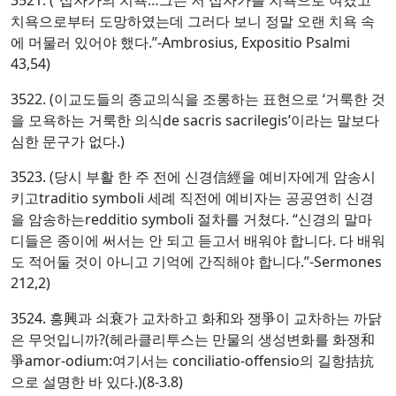
치욕으로부터 도망하였는데 그러다 보니 정말 오랜 치욕 속
에 머물러 있어야 했다.”-Ambrosius, Expositio Psalmi
43,54)
3522. (이교도들의 종교의식을 조롱하는 표현으로 ‘거룩한 것
을 모욕하는 거룩한 의식de sacris sacrilegis’이라는 말보다
심한 문구가 없다.)
3523. (당시 부활 한 주 전에 신경信經을 예비자에게 암송시
키고traditio symboli 세례 직전에 예비자는 공공연히 신경
을 암송하는redditio symboli 절차를 거쳤다. “신경의 말마
디들은 종이에 써서는 안 되고 듣고서 배워야 합니다. 다 배워
도 적어둘 것이 아니고 기억에 간직해야 합니다.”-Sermones
212,2)
3524. 흥興과 쇠衰가 교차하고 화和와 쟁爭이 교차하는 까닭
은 무엇입니까?(헤라클리투스는 만물의 생성변화를 화쟁和
爭amor-odium:여기서는 conciliatio-offensio의 길항拮抗
으로 설명한 바 있다.)(8-3.8)