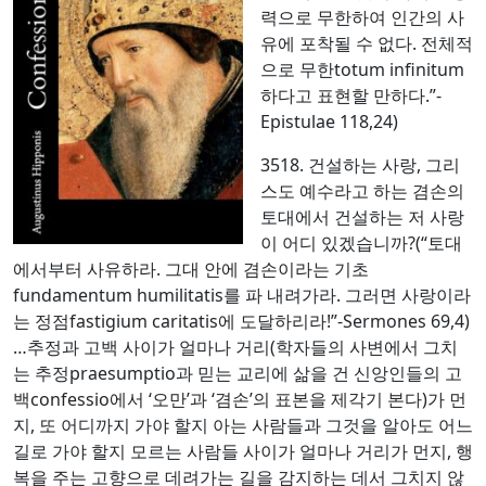
력으로 무한하여 인간의 사
유에 포착될 수 없다. 전체적
으로 무한totum infinitum
하다고 표현할 만하다.”-
Epistulae 118,24)
3518. 건설하는 사랑, 그리
스도 예수라고 하는 겸손의
토대에서 건설하는 저 사랑
이 어디 있겠습니까?(“토대
에서부터 사유하라. 그대 안에 겸손이라는 기초
fundamentum humilitatis를 파 내려가라. 그러면 사랑이라
는 정점fastigium caritatis에 도달하리라!”-Sermones 69,4)
…추정과 고백 사이가 얼마나 거리(학자들의 사변에서 그치
는 추정praesumptio과 믿는 교리에 삶을 건 신앙인들의 고
백confessio에서 ‘오만’과 ‘겸손’의 표본을 제각기 본다)가 먼
지, 또 어디까지 가야 할지 아는 사람들과 그것을 알아도 어느
길로 가야 할지 모르는 사람들 사이가 얼마나 거리가 먼지, 행
복을 주는 고향으로 데려가는 길을 감지하는 데서 그치지 않