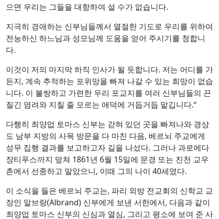
으면 우리는 그들을 대항하여 설 수가 없습니다.
지극히 경애하는 신부님들께서 열절한 기도로 우리를 위하여
전능하신 하느님과 성모님께 도움을 얻어 주시기를 청합니
다.
이것이 저의 마지막 하직 인사가 될 듯합니다. 저는 어디를 가
든지, 계속 추적하는 포위망을 빠져 나갈 수 있는 희망이 없습
니다. 이 불쌍하고 가련한 우리 포교지를 여러 신부님들의 끈
질긴 염려와 지칠 줄 모르는 애덕에 거듭거듭 맡깁니다.“
다행히 최양업 토마스 신부는 갇혀 있던 곳을 빠져나와 경상
도 남부 지방의 사목 방문을 다 마친 다음, 베르뇌 주교에게
성무 집행 결과를 보고하고자 길을 나섰다. 그러나 과로에다
장티푸스까지 덮쳐 1861년 6월 15일에 문경 또는 진천 교우
촌에서 선종하고 말았으니, 이때 그의 나이 40세였다.
이 소식을 들은 베르뇌 주교는, 파리 외방 전교회의 신학교 교
장인 알브랑(Albrand) 신부에게 보낸 서한에서, 다음과 같이
최양업 토마스 신부의 신심과 열심, 그리고 평소에 보여 준 사