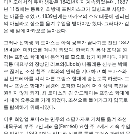
마카오에서의 유학 생활은 1842년까지 계속되었는데, 1837
년 11월에는 동료인 최방제 프란치스코가 열병으로 사망하
는 아픔을 겪었고, 1839년에는 마카오의 소요 때문에 필리핀
의 마닐라로 장소를 옮겨 수업을 받아야만 했다. 그러다가 같
은 해 말에 마카오로 돌아왔다.
그러나 신학생 최 토마스는 아직 공부가 끝나기도 전인 1842
년 4월에 마카오를 떠나게 되었다. 한국과의 통상 조약을 원
하는 프랑스 함대에서 통역자를 필요로 했기 때문이다. 이때
극동 대표부의 장상인 리브와(Libois) 나폴레옹 신부는 박해
로 끊어진 조선 천주교회와의 연락을 기대하고 최 토마스와
김 안드레아를 각각 다른 프랑스 함대에 승선토록 하였다. 그
러나 프랑스 함대가 남경에 도착한 다음에 더 이상의 북진을
원하지 않게 되자, 최 토마스와 김 안드레아는 프랑스 함대에
서 내려 요동으로 가게 되었다. 조선으로 들어가고자 입국로
를 탐색하기 위해서였다.
이후 최양업 토마스는 만주의 소팔가자로 거처를 옮겨 조선
대목구의 부주교인 페레올(Ferréol) 요한 주교에게 계속 수업
을 받았고, 1843년에는 리브와 신부를 통해 프랑스 파리의 무