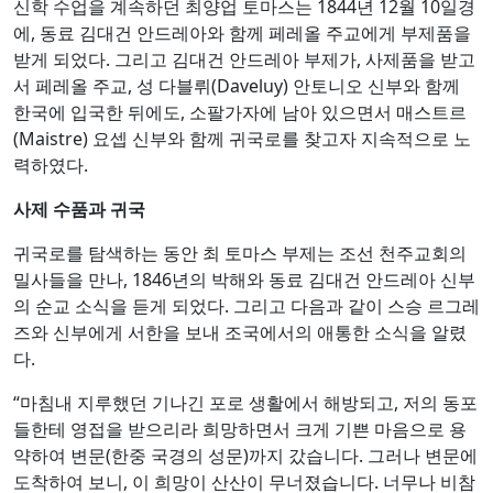
신학 수업을 계속하던 최양업 토마스는 1844년 12월 10일경
에, 동료 김대건 안드레아와 함께 페레올 주교에게 부제품을
받게 되었다. 그리고 김대건 안드레아 부제가, 사제품을 받고
서 페레올 주교, 성 다블뤼(Daveluy) 안토니오 신부와 함께
한국에 입국한 뒤에도, 소팔가자에 남아 있으면서 매스트르
(Maistre) 요셉 신부와 함께 귀국로를 찾고자 지속적으로 노
력하였다.
사제 수품과 귀국
귀국로를 탐색하는 동안 최 토마스 부제는 조선 천주교회의
밀사들을 만나, 1846년의 박해와 동료 김대건 안드레아 신부
의 순교 소식을 듣게 되었다. 그리고 다음과 같이 스승 르그레
즈와 신부에게 서한을 보내 조국에서의 애통한 소식을 알렸
다.
“마침내 지루했던 기나긴 포로 생활에서 해방되고, 저의 동포
들한테 영접을 받으리라 희망하면서 크게 기쁜 마음으로 용
약하여 변문(한중 국경의 성문)까지 갔습니다. 그러나 변문에
도착하여 보니, 이 희망이 산산이 무너졌습니다. 너무나 비참