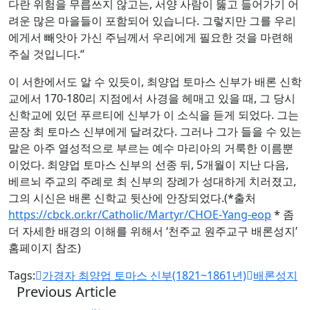
다란 위험을 무릅쓰지 않고는, 서양 사람이 뚫고 들어가기 어
려운 많은 마을들이 포함되어 있습니다. 그렇지만 그를 우리
에게서 빼앗아 가신 주님께서 우리에게 필요한 것을 마련해
주실 것입니다.“
이 서한에서도 알 수 있듯이, 최양업 토마스 신부가 배론 신학
교에서 170-180리 지점에서 사경을 헤매고 있을 때, 그 당시
신학교에 있던 푸르티에 신부가 이 소식을 듣게 되었다. 그는
곧장 최 토마스 신부에게 달려갔다. 그러나 그가 들을 수 있는
말은 아주 열성적으로 부르는 예수 마리아의 거룩한 이름뿐
이었다. 최양업 토마스 신부의 선종 뒤, 5개월이 지난 다음,
베르뇌 주교의 주례로 최 신부의 장례가 성대하게 치러졌고,
그의 시신은 배론 신학교 뒷산에 안장되었다.(*출처
https://cbck.or.kr/Catholic/Martyr/CHOE-Yang-eop
* 좀
더 자세한 배경의 이해를 위해서 ‘천주교 원주교구 배론성지’
홈페이지 참조)
Tags:
가경자 최양업 토마스 신부(1821~1861년)
배론성지
Previous Article