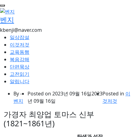
콘
텐
벤지
츠
로
kbenji@naver.com
건
일상잡설
너
이것저것
뛰
교육동행
기
복음강해
단편묵상
고전읽기
알립니다
By -
Posted on
2023년 09월 16일
2023
Posted in
이
벤지
년 09월 16일
것저것
가경자 최양업 토마스 신부
(1821~1861년)
탄생과 성장