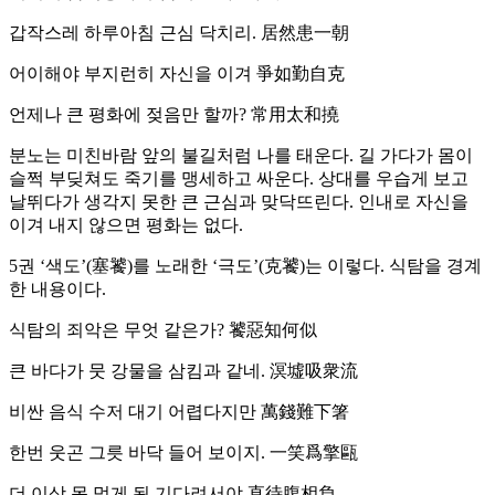
갑작스레 하루아침 근심 닥치리. 居然患一朝
어이해야 부지런히 자신을 이겨 爭如勤自克
언제나 큰 평화에 젖음만 할까? 常用太和撓
분노는 미친바람 앞의 불길처럼 나를 태운다. 길 가다가 몸이
슬쩍 부딪쳐도 죽기를 맹세하고 싸운다. 상대를 우습게 보고
날뛰다가 생각지 못한 큰 근심과 맞닥뜨린다. 인내로 자신을
이겨 내지 않으면 평화는 없다.
5권 ‘색도’(塞饕)를 노래한 ‘극도’(克饕)는 이렇다. 식탐을 경계
한 내용이다.
식탐의 죄악은 무엇 같은가? 饕惡知何似
큰 바다가 뭇 강물을 삼킴과 같네. 溟墟吸衆流
비싼 음식 수저 대기 어렵다지만 萬錢難下箸
한번 웃곤 그릇 바닥 들어 보이지. 一笑爲擎甌
더 이상 못 먹게 됨 기다려서야 直待腹相負