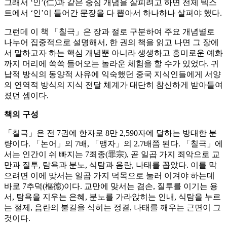
그래서 ‘인’(仁)과 같은 중심 개념을 살피려고 하면 전체 텍스
트에서 ‘인’이 들어간 문장을 다 뽑아서 하나하나 살펴야 했다.
그런데 이 책 「칠극」은 장과 절로 구분하여 주요 개념별로
나누어 집중적으로 설명해서, 한 권의 책을 읽고 나면 그 장에
서 말하고자 하는 핵심 개념뿐 아니라 생생하고 흥미로운 예화
까지 머리에 쏙쏙 들어오는 놀라운 체험을 할 수가 있었다. 귀
납적 방식의 동양적 사유에 익숙했던 중국 지식인들에게 서양
의 연역적 방식의 지식 전달 체계가 대단히 참신하게 받아들여
졌던 셈이다.
책의 구성
「칠극」은 전 7권에 한자로 8만 2,590자에 달하는 방대한 분
량이다. 「논어」의 7배, 「맹자」의 2.7배쯤 된다. 「칠극」에
서는 인간이 쉬 빠지는 7죄종(罪宗), 곧 일곱 가지 죄악으로 교
만과 질투, 탐욕과 분노, 식탐과 음란, 나태를 꼽았다. 이를 막
으려면 이에 맞서는 일곱 가지 덕목으로 눌러 이겨야 하는데
바로 7추덕(樞德)이다. 교만에 맞서는 겸손, 질투를 이기는 용
서, 탐욕을 지우는 은혜, 분노를 가라앉히는 인내, 식탐을 누르
는 절제, 음란의 불길을 식히는 정결, 나태를 깨우는 근면이 그
것이다.