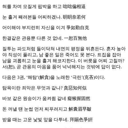
혀를 차며 모질게 핍박을 하고 咄咄偏相逼
눈 흘겨 째려본들 어찌하겠나. 眀眀奈若何
어이해야 부지런히 자신을 이겨 爭如勤自克
한결같은 관용뿐 다른 것 없네. 一恕百無他
질투는 파도처럼 들이닥쳐 내면의 평정을 뒤흔든다. 혼자 높아
야 직성이 풀리고, 남 좋은 일은 죽어도 못 본다. 트집을 잡아
남을 괴롭히고 눈을 흘겨 해코지한다. 이 버릇을 어찌 고칠까?
서(恕), 곧 관용의 마음을 품어 넉넉해지는 것밖에 답이 없다.
다음은 3권, ‘해탐’(解貪)을 노래한 ‘극린’(克吝)이다.
탐욕이란 죄악은 무엇과 같나? 貪惡知何似
바보 같은 원숭이가 움켜쥠 같네 癡猴握固然
돈 꺼낼 땐 눈썹 먼저 찌푸려지고 解囊眉早皺
받을 때는 고운 낯빛 앞을 다투네. 拜賜色爭姸