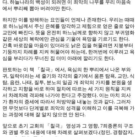
다. 하늘나라의 백성이 되려면 이 죄악의 나무를 우리 마음속
에서 뿌리째 뽑아 버려야만 한다.
하지만 이를 방해하는 요인들이 언제나 존재한다. 우리는 때때
로 하느님께서 주신 은혜를 망각하고 제힘으로 얻은 줄로 알아
교만에 빠진다. 뜻을 온전히 하느님께로 향하지 않고 부귀영화
같은 세상의 복락에만 관심을 기울여 욕망을 기르기도 한다.
간혹 바로잡을 마음이 있더라도 낡은 집을 허물려면 지붕부터
기둥까지 차례를 지켜 허물어야 하는데, 한꺼번에 이루려고 욕
심을 부리다가 무너진 집 더미 아래에 깔리기도 한다.
판토하는 이 책 「칠극」에서, 욕심의 한 뿌리에서 나온 부와
귀, 일락이라는 세 줄기와 각각의 줄기에서 움튼 탐욕, 교만, 식
탐, 음란, 나태, 질투, 분노의 일곱 개 죄악의 가지를 본원을 생
각하고 지향을 바로 하며 절차에 따르는 세 가지 원칙을 지켜
서 차례차례 격파해 나가야 한다고 주장했다. 이는 마치 의사
가 환자의 증세에 따라서 처방약을 내놓는 것과 같다. 그러자
면 무엇보다 단계별로 죄악의 성격을 이해하고 이를 극복해 가
는 과정에 대해 잘 알지 않으면 안 된다.
앞으로 초기 교회의 「칠극」 영성과 그 영향, 7죄종론의 구조
와 권별 주요 내용에 대해 차례로 살펴보겠다.(정민, 경향잡지,