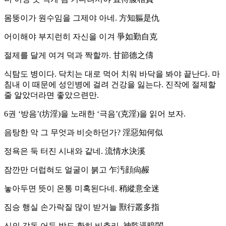
몸뚱이가 원수임을 그제야 아네. 方知軀是仇
어이해야 부지런히 자신을 이겨 爭如勤自克
절제를 달게 여겨 덕과 짝할까. 甘節德之儔
식탐도 병이다. 닥치는 대로 먹어 치워 바닥을 봐야 끝난다. 마
침내 이 때문에 성인병에 걸려 건강을 잃는다. 진작에 절제할
줄 알았더라면 좋았으련만.
6권 ‘방음’(坊淫)을 노래한 ‘극음’(克淫)을 읽어 보자.
음탕한 악 그 무엇과 비슷하던가? 淫惡知何似
정욕은 둑 터진 시내와 같네. 流情水決溪
잠깐만 더럽혀도 얼굴이 붉고 乍汚顔尙赧
놓아두면 뜻이 온통 미혹된다네. 稍縱意全迷
짐승 행실 손가락질 많이 받거늘 獸行叢多指
신의 감독 어둔 방도 환히 비추리. 神監逼暗閨