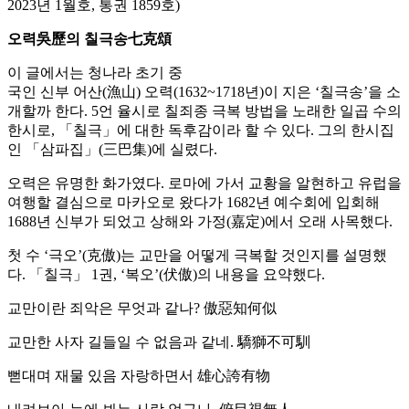
2023년 1월호, 통권 1859호)
오력吳歷의 칠극송七克頌
이 글에서는 청나라 초기 중
국인 신부 어산(漁山) 오력(1632~1718년)이 지은 ‘칠극송’을 소
개할까 한다. 5언 율시로 칠죄종 극복 방법을 노래한 일곱 수의
한시로, 「칠극」에 대한 독후감이라 할 수 있다. 그의 한시집
인 「삼파집」(三巴集)에 실렸다.
오력은 유명한 화가였다. 로마에 가서 교황을 알현하고 유럽을
여행할 결심으로 마카오로 왔다가 1682년 예수회에 입회해
1688년 신부가 되었고 상해와 가정(嘉定)에서 오래 사목했다.
첫 수 ‘극오’(克傲)는 교만을 어떻게 극복할 것인지를 설명했
다. 「칠극」 1권, ‘복오’(伏傲)의 내용을 요약했다.
교만이란 죄악은 무엇과 같나? 傲惡知何似
교만한 사자 길들일 수 없음과 같네. 驕獅不可馴
뻗대며 재물 있음 자랑하면서 雄心誇有物