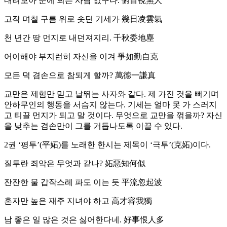
내려보아 눈에 뵈는 사람 없구나. 俯目視無人
고작 며칠 구름 위로 솟던 기세가 幾日凌雲氣
천 년간 땅 먼지로 내던져지리. 千秋委地塵
어이해야 부지런히 자신을 이겨 爭如勤自克
모든 덕 겸손으로 참되게 할까? 萬德一謙真
교만은 제힘만 믿고 날뛰는 사자와 같다. 제 가진 것을 뻐기며
안하무인의 행동을 서슴지 않는다. 기세는 얼마 못 가 스러지
고 티끌 먼지가 되고 말 것이다. 무엇으로 교만을 꺾을까? 자신
을 낮추는 겸손만이 그를 거듭나도록 이끌 수 있다.
2권 ‘평투’(平妬)를 노래한 한시는 제목이 ‘극투’(克妬)이다.
질투란 죄악은 무엇과 같나? 妬惡知何似
잔잔한 물 갑작스레 파도 이는 듯 平流忽起波
혼자만 높은 재주 지녀야 하고 高才容我獨
남 좋은 일 많은 것은 싫어한다네. 好事恨人多