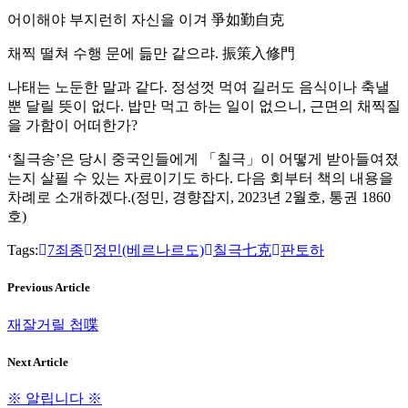
어이해야 부지런히 자신을 이겨 爭如勤自克
채찍 떨쳐 수행 문에 듦만 같으랴. 振策入修門
나태는 노둔한 말과 같다. 정성껏 먹여 길러도 음식이나 축낼
뿐 달릴 뜻이 없다. 밥만 먹고 하는 일이 없으니, 근면의 채찍질
을 가함이 어떠한가?
‘칠극송’은 당시 중국인들에게 「칠극」이 어떻게 받아들여졌
는지 살필 수 있는 자료이기도 하다. 다음 회부터 책의 내용을
차례로 소개하겠다.(정민, 경향잡지, 2023년 2월호, 통권 1860
호)
Tags:
7죄종
정민(베르나르도)
칠극七克
판토하
Previous Article
재잘거릴 첩喋
Next Article
※ 알립니다 ※