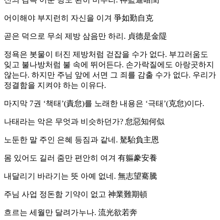
어이해야 부지런히 자신을 이겨 爭如勤自克
곧은 덕으로 무쇠 제방 삼음만 하리. 貞德是金隄
정욕은 봇물이 터진 제방처럼 걷잡을 수가 없다. 부끄러움도
잊고 불나방처럼 불 속에 뛰어든다. 손가락질에도 아랑곳하지
않는다. 하지만 주님 앞에 서면 그 죄를 감출 수가 없다. 우리가
정결함을 지켜야 하는 이유다.
마지막 7권 ‘책태’(責怠)를 노래한 내용은 ‘극태’(克怠)이다.
나태라는 악은 무엇과 비슷하던가? 怠惡知何似
노둔한 말 주인 은혜 등짐과 같네. 駑駘負主恩
몸 있어도 길러 줌만 편안히 여겨 有軀豢安養
내달리기 바라기는 뜻 아예 없네. 無志望騫騰
주님 사업 정돈함 기약이 없고 神業難期頓
흐르는 세월만 달려가누나. 流光欲若奔