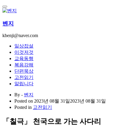
콘
텐
츠
벤지
로
건
kbenji@naver.com
너
뛰
일상잡설
기
이것저것
교육동행
복음강해
단편묵상
고전읽기
알립니다
By -
벤지
Posted on
2023년 08월 31일
2023년 08월 31일
Posted in
고전읽기
「칠극」 천국으로 가는 사다리