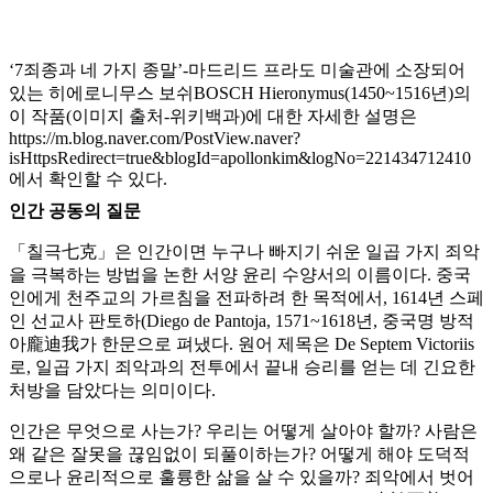
‘7죄종과 네 가지 종말’-마드리드 프라도 미술관에 소장되어
있는 히에로니무스 보쉬BOSCH Hieronymus(1450~1516년)의
이 작품(이미지 출처-위키백과)에 대한 자세한 설명은
https://m.blog.naver.com/PostView.naver?
isHttpsRedirect=true&blogId=apollonkim&logNo=221434712410
에서 확인할 수 있다.
인간 공동의 질문
「칠극七克」은 인간이면 누구나 빠지기 쉬운 일곱 가지 죄악
을 극복하는 방법을 논한 서양 윤리 수양서의 이름이다. 중국
인에게 천주교의 가르침을 전파하려 한 목적에서, 1614년 스페
인 선교사 판토하(Diego de Pantoja, 1571~1618년, 중국명 방적
아龐迪我가 한문으로 펴냈다. 원어 제목은 De Septem Victoriis
로, 일곱 가지 죄악과의 전투에서 끝내 승리를 얻는 데 긴요한
처방을 담았다는 의미이다.
인간은 무엇으로 사는가? 우리는 어떻게 살아야 할까? 사람은
왜 같은 잘못을 끊임없이 되풀이하는가? 어떻게 해야 도덕적
으로나 윤리적으로 훌륭한 삶을 살 수 있을까? 죄악에서 벗어