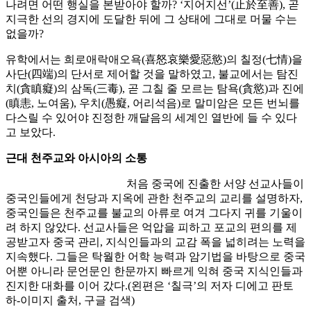
나려면 어떤 행실을 본받아야 할까? ‘지어지선’(止於至善), 곧
지극한 선의 경지에 도달한 뒤에 그 상태에 그대로 머물 수는
없을까?
유학에서는 희로애락애오욕(喜怒哀樂愛惡慾)의 칠정(七情)을
사단(四端)의 단서로 제어할 것을 말하였고, 불교에서는 탐진
치(貪瞋癡)의 삼독(三毒), 곧 그칠 줄 모르는 탐욕(貪慾)과 진에
(瞋恚, 노여움), 우치(愚癡, 어리석음)로 말미암은 모든 번뇌를
다스릴 수 있어야 진정한 깨달음의 세계인 열반에 들 수 있다
고 보았다.
근대 천주교와 아시아의 소통
처음 중국에 진출한 서양 선교사들이
중국인들에게 천당과 지옥에 관한 천주교의 교리를 설명하자,
중국인들은 천주교를 불교의 아류로 여겨 그다지 귀를 기울이
려 하지 않았다. 선교사들은 억압을 피하고 포교의 편의를 제
공받고자 중국 관리, 지식인들과의 교감 폭을 넓히려는 노력을
지속했다. 그들은 탁월한 어학 능력과 암기법을 바탕으로 중국
어뿐 아니라 문언문인 한문까지 빠르게 익혀 중국 지식인들과
진지한 대화를 이어 갔다.(왼편은 ‘칠극’의 저자 디에고 판토
하-이미지 출처, 구글 검색)