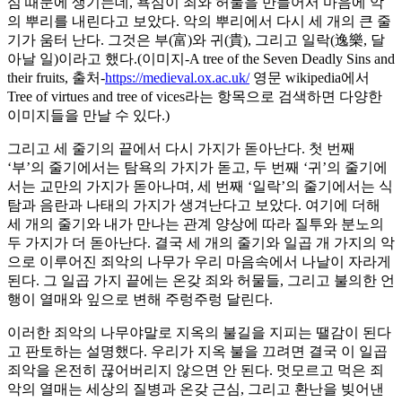
심 때문에 생기는데, 욕심이 죄와 허물을 만들어서 마음에 악
의 뿌리를 내린다고 보았다. 악의 뿌리에서 다시 세 개의 큰 줄
기가 움터 난다. 그것은 부(富)와 귀(貴), 그리고 일락(逸樂, 달
아날 일)이라고 했다.(이미지-A tree of the Seven Deadly Sins and
their fruits, 출처-
https://medieval.ox.ac.uk/
영문 wikipedia에서
Tree of virtues and tree of vices라는 항목으로 검색하면 다양한
이미지들을 만날 수 있다.)
그리고 세 줄기의 끝에서 다시 가지가 돋아난다. 첫 번째
‘부’의 줄기에서는 탐욕의 가지가 돋고, 두 번째 ‘귀’의 줄기에
서는 교만의 가지가 돋아나며, 세 번째 ‘일락’의 줄기에서는 식
탐과 음란과 나태의 가지가 생겨난다고 보았다. 여기에 더해
세 개의 줄기와 내가 만나는 관계 양상에 따라 질투와 분노의
두 가지가 더 돋아난다. 결국 세 개의 줄기와 일곱 개 가지의 악
으로 이루어진 죄악의 나무가 우리 마음속에서 나날이 자라게
된다. 그 일곱 가지 끝에는 온갖 죄와 허물들, 그리고 불의한 언
행이 열매와 잎으로 변해 주렁주렁 달린다.
이러한 죄악의 나무야말로 지옥의 불길을 지피는 땔감이 된다
고 판토하는 설명했다. 우리가 지옥 불을 끄려면 결국 이 일곱
죄악을 온전히 끊어버리지 않으면 안 된다. 멋모르고 먹은 죄
악의 열매는 세상의 질병과 온갖 근심, 그리고 환난을 빚어낸