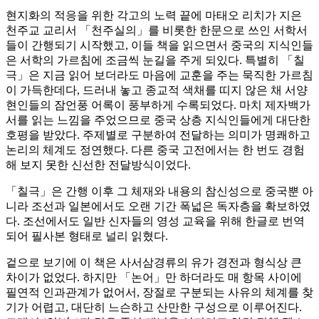
현지화의 적응을 위한 각고의 노력 끝에 마태오 리치가 지은
천주교 교리서 「천주실의」를 비롯한 한문으로 쓰인 서학서
들이 간행되기 시작했고, 이들 책을 읽으면서 중국의 지식인들
은 서학의 가르침에 조금씩 눈길을 주게 되있다. 특별히 「칠
극」은 지금 읽어 보더라도 마음에 교훈을 주는 묵직한 가르침
이 가득한데다, 드러내 놓고 종교적 색채를 띠지 않은 채 서양
현인들의 잠언풍 어록이 풍부하게 수록되었다. 마치 제자백가
서를 읽는 느낌을 주었으므로 중국 상층 지식인들에게 대단한
호평을 받았다. 주제별로 구분하여 전달하는 의미가 명쾌하고
논리의 체계도 정연했다. 다른 중국 고전에서는 한 번도 경험
해 보지 못한 신선한 전달방식이었다.
「칠극」은 간행 이후 그 체재와 내용의 참신성으로 중국뿐 아
니라 조선과 일본에서도 오랜 기간 폭넓은 독자층을 확보하였
다. 조선에서도 일반 신자들의 영성 교육을 위해 한글로 번역
되어 필사본 형태로 널리 읽혔다.
겉으로 보기에 이 책은 사서삼경류의 유가 경전과 형식상 큰
차이가 없었다. 하지만 「논어」만 하더라도 매 항목 사이에
필연적 인과관계가 없어서, 장절로 구분되는 사유의 체계를 찾
기가 어렵고, 대단히 느슨하고 산만한 구성으로 이루어진다.