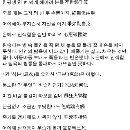
한평생 천 번 넘게 헤아려 본들 卒世饒千算
죽을 때는 그저 텅 빈 두 손뿐이지. 終期但兩舉
어이해야 부지런히 자신을 이겨 爭如勤自克
은혜로 인색함을 깸만 하리오. 心惠破慳鍵
원숭이는 병 속 물건을 꼭 쥔 채 놓을 줄 몰라 끝내 손을 빼지
못한다. 인간의 탐욕이 이와 같다. 베풀기는 싫고, 채우는 것만
좋다. 아등바등 보태도 죽을 때는 빈손뿐이다. 은혜로 인색함
과 탐욕의 병통을 통쾌하게 깨뜨림만 못하다.
4권 ‘식분’(息忿)을 요약한 ‘극분’(克忿)은 이렇다.
분노란 악 무엇과 비슷하던가? 忿惡知何似
미친 바람 불길이 타오름 같네 風狂火擧標
뜬금없이 조금만 부딪친대도 無端纔有觸
죽기를 맹세해도 시원치 않지. 誓死不相饒
어이해 삼척동자 우습게 볼까 豈是輕三尺