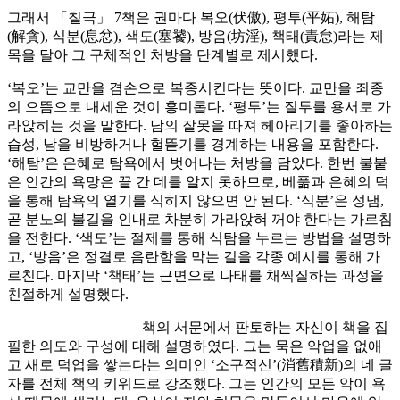
그래서 「칠극」 7책은 권마다 복오(伏傲), 평투(平妬), 해탐
(解貪), 식분(息忿), 색도(塞饕), 방음(坊淫), 책태(責怠)라는 제
목을 달아 그 구체적인 처방을 단계별로 제시했다.
‘복오’는 교만을 겸손으로 복종시킨다는 뜻이다. 교만을 죄종
의 으뜸으로 내세운 것이 흥미롭다. ‘평투’는 질투를 용서로 가
라앉히는 것을 말한다. 남의 잘못을 따져 헤아리기를 좋아하는
습성, 남을 비방하거나 헐뜯기를 경계하는 내용을 포함한다.
‘해탐’은 은혜로 탐욕에서 벗어나는 처방을 담았다. 한번 불붙
은 인간의 욕망은 끝 간 데를 알지 못하므로, 베풂과 은혜의 덕
을 통해 탐욕의 열기를 식히지 않으면 안 된다. ‘식분’은 성냄,
곧 분노의 불길을 인내로 차분히 가라앉혀 꺼야 한다는 가르침
을 전한다. ‘색도’는 절제를 통해 식탐을 누르는 방법을 설명하
고, ‘방음’은 정결로 음란함을 막는 길을 각종 예시를 통해 가
르친다. 마지막 ‘책태’는 근면으로 나태를 채찍질하는 과정을
친절하게 설명했다.
책의 서문에서 판토하는 자신이 책을 집
필한 의도와 구성에 대해 설명하였다. 그는 묵은 악업을 없애
고 새로 덕업을 쌓는다는 의미인 ‘소구적신’(消舊積新)의 네 글
자를 전체 책의 키워드로 강조했다. 그는 인간의 모든 악이 욕