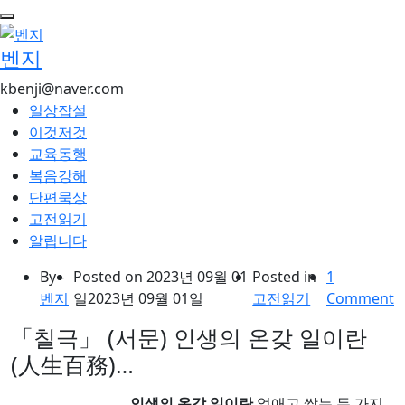
콘
텐
벤지
츠
로
kbenji@naver.com
건
일상잡설
너
이것저것
뛰
교육동행
기
복음강해
단편묵상
고전읽기
알립니다
By -
Posted on
2023년 09월 01
Posted in
1
벤지
일
2023년 09월 01일
고전읽기
Comment
「칠극」 (서문) 인생의 온갖 일이란
(人生百務)…
인생의 온갖 일이란
없애고 쌓는 두 가지