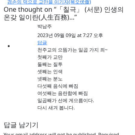
겸손의 덕으로 교만을 이기자(복오伏傲)
One thought on “
「칠극」 (서문) 인생의
온갖 일이란(人生百務)…
”
박남주
2023년 09월 09일 at 7:27 오후
답글
천주교의 으뜸가는 일곱 가지 죄~
첫째가 교만
둘째는 질투
셋째는 인색
넷째는 분노
다섯째 음식에 빠짐
여섯째는 음란함에 빠짐
일곱째가 선에 게으름이다.
다시 새겨 봅니다.
답글 남기기
Your email address will not be published. Required