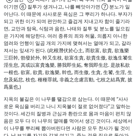
이기면 ⑥ 질투가 생겨나고, 나를 빼앗아가면 ⑦ 분노가 일
어난다. 이 때문에 사사로운 욕심은 그 뿌리가 하나다. 부자가
되고 귀한 이가 되며 편안하고 즐겁게 지내고자 함이 줄기라
면, 교만과 탐욕, 식탐과 음란, 나태와 질투 및 분노를 일으킴
은 가지에 해당한다. 여러 종류의 죄와 허물, 의롭지 아니한
염려와 언행이 일곱 개의 가지에 맺혀서는 열매가 되고, 갈라
져서는 잎새가 된다. (此根潛伏於心土, 而欲富, 欲貴, 欲逸樂
三巨幹, 勃發於外, 幹又生枝, 欲富生貪, 欲貴生傲, 欲逸生饕生
淫生怠, 其或以富貴逸樂, 勝我即生妬, 奪我即生忿. 是故私欲
一根也. 欲富, 欲貴, 欲逸樂, 幹也, 而生傲, 生貪, 生饕, 生淫, 生
怠及妬忿, 枝也. 種種罪就, 非義之念慮言動, 七枝之結爲實, 披
爲葉也,)
지옥의 불길은 이 나무를 땔감으로 삼는다. 이 때문에 “사사
로운 욕심을 버리고 나니 지옥불이 절로 없어졌다”고 말하는
것이다. 세간의 질병과 근심과 환란으로 몸과 마음이 편치 않
음은 모두 다 이 나무의 열매를 먹어서 생긴 것이다. 세상에서
이 나무를 뿌리째 뽑아버린다면 사람은 모두 천사가 될 것이
다. 남 보기를 자기와 같게 여기고, 죽는 것을 집으로 돌아가