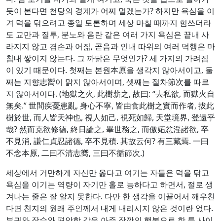
듯이 본다면 천당의 경계가 어찌 멀겠는가? 하지만 욕심을 이
겨 덕을 닦으려고 종일 토론하며 세상 마칠 때까지 힘쓰더라
도 교만과 질투, 분노와 음란 같은 여러 가지 욕심은 끝내 사
라지지 않고 겸손과 어짊, 곧음과 인내 따위의 여러 덕행은 마
침내 쌓이지 않는다. 그 까닭은 무엇인가? 세 가지의 가려짐
이 있기 때문이다. 첫째는 본원本原을 생각지 않아서이고, 둘
째는 지향志嚮이 맑지 않아서이며, 셋째는 절차節次를 따르
지 않아서이다. (地獄之火, 此樹薪之, 故曰: “去私欲, 而獄火自
無矣.” 世間疾憂患亂, 身心不寧, 皆由食此樹之實而作者, 拔此
樹於世, 而人皆天神也, 視人如己, 視死如歸, 天堂境界, 登遠乎
哉? 然而克欲修德, 終日論之, 畢世務之, 而傲妬忿淫諸欲, 卒
不見消, 謙仁貞忍諸德, 卒不見積. 其故云何? 有三藏焉. 一曰
不念本原, 二曰不清志嚮, 三曰不循節次.)
세상에서 거만하게 자신만 옳다고 여기는 자들은 덕을 닦고
욕심을 이기는 역량이 자기만 홀로 능하다고 하면서, 절로 생
겨나는 줄은 잘 알지 못한다. 다만 한 생각을 이끌어서 깨우친
다면 천지의 원래 주인께서 내게 내리시지 않은 것이란 없다.
부귀와 장수와 편안함 같은 아주 잠깐의 행복으로 한 틈 사이