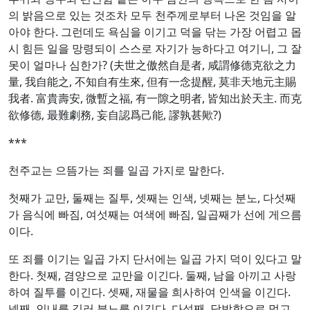
의 밝음으로 있는 것조차 모두 천주께로부터 나온 것임을 알
아야 한다. 그런데도 욕심을 이기고 덕을 닦는 가장 어렵고 몹
시 힘든 일을 망령되이 스스로 자기가 능하다고 여기니, 그 잘
못이 얼마나 심한가? (夫世之傲然自是者, 咸謂修德克欲之力
量, 我自能之, 不知自有生來, 但有一念提醒, 莫非天地元主賜
我者. 富貴壽安, 微暫之福, 有一隙之明者, 皆知出於天主. 而克
欲修德, 最難劇務, 妄自認爲己能, 謬孰甚歟?)
***
천주교는 으뜸가는 죄를 일곱 가지로 말한다.
첫째가 교만, 둘째는 질투, 셋째는 인색, 넷째는 분노, 다섯째
가 음식에 빠짐, 여섯째는 여색에 빠짐, 일곱째가 선에 게으름
이다.
또 죄를 이기는 일곱 가지 단서에는 일곱 가지 덕이 있다고 말
한다. 첫째, 겸양으로 교만을 이긴다. 둘째, 남을 아끼고 사랑
하여 질투를 이긴다. 셋째, 재물을 희사하여 인색을 이긴다.
넷째, 인내를 길러 분노를 이긴다. 다섯째, 담박함으로 먹고