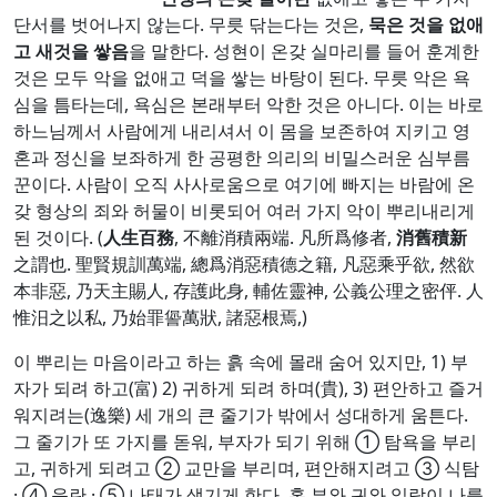
단서를 벗어나지 않는다. 무릇 닦는다는 것은,
묵은 것을 없애
고 새것을 쌓음
을 말한다. 성현이 온갖 실마리를 들어 훈계한
것은 모두 악을 없애고 덕을 쌓는 바탕이 된다. 무릇 악은 욕
심을 틈타는데, 욕심은 본래부터 악한 것은 아니다. 이는 바로
하느님께서 사람에게 내리셔서 이 몸을 보존하여 지키고 영
혼과 정신을 보좌하게 한 공평한 의리의 비밀스러운 심부름
꾼이다. 사람이 오직 사사로움으로 여기에 빠지는 바람에 온
갖 형상의 죄와 허물이 비롯되어 여러 가지 악이 뿌리내리게
된 것이다. (
人生百務
, 不離消積兩端. 凡所爲修者,
消舊積新
之謂也. 聖賢規訓萬端, 總爲消惡積德之籍, 凡惡乘乎欲, 然欲
本非惡, 乃天主賜人, 存護此身, 輔佐靈神, 公義公理之密伻. 人
惟汨之以私, 乃始罪諐萬狀, 諸惡根焉,)
이 뿌리는 마음이라고 하는 흙 속에 몰래 숨어 있지만, 1) 부
자가 되려 하고(富) 2) 귀하게 되려 하며(貴), 3) 편안하고 즐거
워지려는(逸樂) 세 개의 큰 줄기가 밖에서 성대하게 움튼다.
그 줄기가 또 가지를 돋워, 부자가 되기 위해 ① 탐욕을 부리
고, 귀하게 되려고 ② 교만을 부리며, 편안해지려고 ③ 식탐
· ④ 음란 · ⑤ 나태가 생기게 한다. 혹 부와 귀와 일락이 나를