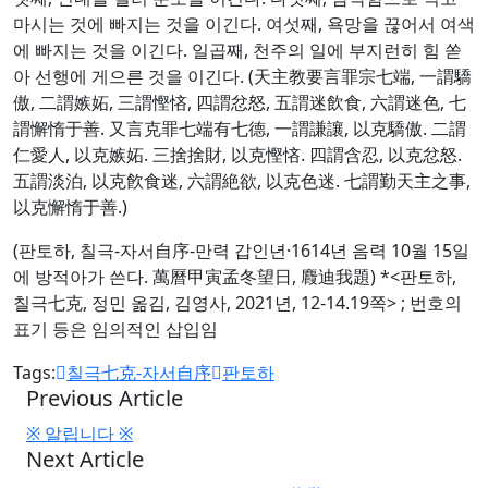
마시는 것에 빠지는 것을 이긴다. 여섯째, 욕망을 끊어서 여색
에 빠지는 것을 이긴다. 일곱째, 천주의 일에 부지런히 힘 쏟
아 선행에 게으른 것을 이긴다. (天主教要言罪宗七端, 一謂驕
傲, 二謂嫉妬, 三謂慳悋, 四謂忿怒, 五謂迷飲食, 六謂迷色, 七
謂懈惰于善. 又言克罪七端有七德, 一謂謙讓, 以克驕傲. 二謂
仁愛人, 以克嫉妬. 三捨捨財, 以克慳悋. 四謂含忍, 以克忿怒.
五謂淡泊, 以克飮食迷, 六謂絶欲, 以克色迷. 七謂勤天主之事,
以克懈惰于善.)
(판토하, 칠극-자서自序-만력 갑인년·1614년 음력 10월 15일
에 방적아가 쓴다. 萬曆甲寅孟冬望日, 麚迪我題) *<판토하,
칠극七克, 정민 옮김, 김영사, 2021년, 12-14.19쪽> ; 번호의
표기 등은 임의적인 삽입임
Tags:
칠극七克-자서自序
판토하
Previous Article
※ 알립니다 ※
Next Article