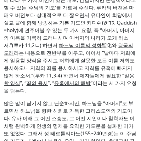
태오 버전보다 상대적으로 더 짧으면서 유다인이 회당에서
설교 끝에 함께 낭송하는 기본 기도인
카디쉬
(קדיש, Qaddish
=holy)에 견주어볼 수 있는 두 가지 요청, 즉 “아버지, 아버지
의 이름을 거룩히 드러내시며 아버지의 나라가 오게 하소
서.”(루카 11,2ㄴ) 하면서
하느님 이름의 성화
聖化와
왕국의
도래
라는 내용으로 전반부를 이루고, 이어서 “날마다 저희에
게 일용할 양식을 주시고 저희에게 잘못한 모든 이를 저희도
용서하오니 저희의 죄를 용서하시고 저희를 유혹에 빠지지
않게 하소서.”(루카 11,3-4) 하면서 제자들에게 필요한 “
일용
할 양식
”, “
죄의 용서
”, “
유혹에서의 해방
”이라는 세 가지 요청
을 담는다.
많은 말이 담기지 않고 단순하지만, 하느님을 “아버지”로 부
르면서 하느님을 향한 신뢰로 가득한 그리스도인의 기도이
다. 유사 이래 그 어떤 스승도, 그 어떤 시인이나 철학자도 이
처럼 완벽하게 인생의 명제를 요약한 기도문을 설파한 이가
또 없었다. 그래서 성 테르툴리아노(155~240년경)는 이 주님
의 기도가 『
예수님 복음의 요약
』이라 하였다. 초대교회 공
동체 삶의 요약이며 우리 그리스도인 공동체 삶의 요약이기