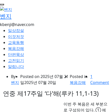
콘
텐
벤지
츠
로
kbenji@naver.com
건
일상잡설
너
이것저것
뛰
교육동행
기
복음강해
단편묵상
고전읽기
알립니다
By -
Posted on
2025년 07월 21
Posted in
1
벤지
일
2025년 07월 20일
복음강해
Comment
연중 제17주일 ‘다’해(루카 11,1-13)
이번 주 복음은 세 부분으
로 구성되어 있다. ① 예