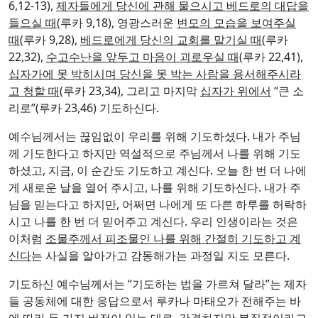
들으실 때
(루카 9,18), 영광스러운
변모의 모습을 보여주실
때
(루카 9,28),
베드로에게 당신의 교회를 맡기실 때
(루카
22,32),
수고수난을 앞두고 마음이 괴로우실 때
(루카 22,41),
십자가에 못 박히시며 당신을 못 박는 사람을 용서해주시라
고 청할 때
(루카 23,34), 그리고 마지막
십자가 위에서
“큰 소
리로”(루카 23,46) 기도하신다.
예수님께서는 끊임없이 우리를 위해 기도하셨다. 내가 주님
께 기도한다고 하지만 역설적으로 주님께서 나를 위해 기도
하셨고, 지금, 이 순간도 기도하고 계신다. 오늘 한 번 더 나에
게 새로운 날을 열어 주시고, 나를 위해 기도하신다. 내가 주
님을 믿는다고 하지만, 어쩌면 나에게 또 다른 하루를 허락하
시고 나를 한 번 더 믿어주고 계신다. 우리 인생이라는 것은
이처럼
조물주께서 피조물인 나를 위해 간절히 기도하고 계
신다
는 사실을 알아가고 감동해가는 과정일 지도 모른다.
기도하신 예수님께서는 “기도하는 법을 가르쳐 달라”는 제자
들 공동체에 대한 응답으로서 루카나 마태오가 전해주는 바
에 따라 두 가지 버전이 있는 대로, 간결하지만 본질적이라고
할 수 있는 ‘주님의 기도’를 가르쳐 주신다. 루카의 버전은 마