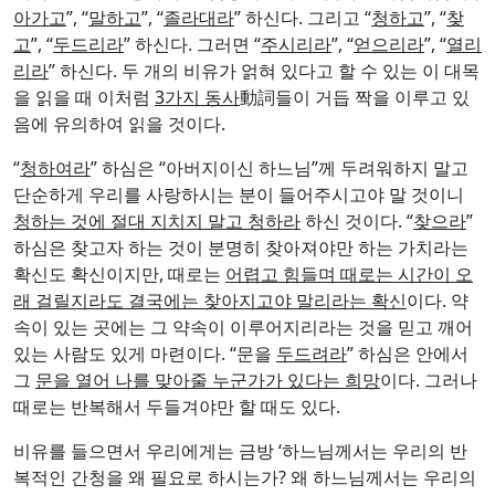
고
”, “
두드리라
” 하신다. 그러면 “
주시리라
”, “
얻으리라
”, “
열리
리라
” 하신다. 두 개의 비유가 얽혀 있다고 할 수 있는 이 대목
을 읽을 때 이처럼
3가지 동사
動詞들이 거듭 짝을 이루고 있
음에 유의하여 읽을 것이다.
“
청하여라
” 하심은 “아버지이신 하느님”께 두려워하지 말고
단순하게 우리를 사랑하시는 분이 들어주시고야 말 것이니
청하는 것에 절대 지치지 말고 청하라
하신 것이다. “
찾으라
”
하심은 찾고자 하는 것이 분명히 찾아져야만 하는 가치라는
확신도 확신이지만, 때로는
어렵고 힘들며 때로는 시간이 오
래 걸릴지라도 결국에는 찾아지고야 말리라는 확신
이다. 약
속이 있는 곳에는 그 약속이 이루어지리라는 것을 믿고 깨어
있는 사람도 있게 마련이다. “문을
두드려라
” 하심은 안에서
그
문을 열어 나를 맞아줄 누군가가 있다는 희망
이다. 그러나
때로는 반복해서 두들겨야만 할 때도 있다.
비유를 들으면서 우리에게는 금방 ‘하느님께서는 우리의 반
복적인 간청을 왜 필요로 하시는가? 왜 하느님께서는 우리의
간청을 받고 싶으시며, 우리에게서 찾아지시고 싶으시며, 우