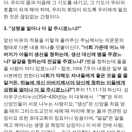
호흡이 되게 해야 하며, 우리의 희망이 되도록 우리에게 필요
한 것은 끊임없는 간청이다.
3. “
성령을 얼마나 더 잘 주시겠느냐
?”
앞선 비유의 적용을 이렇게 풀어주신 주님께서는 의문문의
형태로 다른 내용 하나를 덧붙이신다.
“
너희 가운데 어느 아
버지가 아들이 생선을 청하는데
,
생선 대신에 뱀을 주겠느
냐
?
달걀을 청하는데 전갈을 주겠느냐
?
(빵을 청하는데 돌을
줄 사람이 어디 있겠느냐? – 참조. 마태 7,9 이 내용은 일부 필
사본에만 전한다)
너희가 악해도 자녀들에게 좋은 것을 줄 줄
알거든
,
하늘에 계신 아버지께서야 당신께 청하는 이들에게
성령을 얼마나 더 잘 주시겠느냐
?”
(루카 11,11-13) 하신다. 성
아우구스티누스(354~430년)는 이 대목에서 『“빵”은 우리
신앙인들이 서로 나누는 사랑이요, “생선”은 신앙을 처음 얻
을 때의 그리스도교인의 세례 때 머리에 붓는 물과 연관된 상
징이요 또한 초대교회의 징표이니 믿음이며, “달걀”은 알을
깨고 깨어나는 생명 곧 희망의 상징이니 이 비유 안에 사랑,
믿음, 희망이 모두 담겼다.』라고 설파한다. *실제 살아계신
아버지를 내다 버리고 유기하기까지 하는 패륜적인 오늘날의