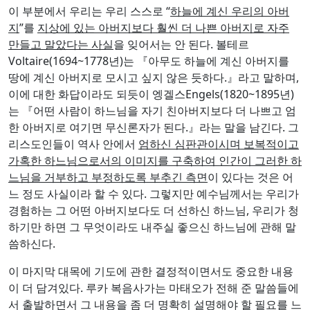
지
”를
지상에 있는 아버지보다 훨씬 더 나쁜 아버지로 자주
만들고 말았다는 사실
을 잊어서는 안 된다. 볼테르
Voltaire(1694~1778년)는 『아무도 하늘에 계신 아버지를
땅에 계신 아버지로 모시고 싶지 않은 듯하다.』라고 말하며,
이에 대한 화답이라도 되듯이 엥겔스Engels(1820~1895년)
는 『어떤 사람이 하느님을 자기 친아버지보다 더 나쁘고 엄
한 아버지로 여기면 무신론자가 된다.』라는 말을 남긴다. 그
리스도인들이 역사 안에서
엄하신 심판관이시며 보복적이고
가혹한 하느님으로서의 이미지를 구축하여 인간이 그러한 하
느님을 거부하고 부정하도록 부추긴 측면
이 있다는 것은 어
느 정도 사실이라 할 수 있다. 그렇지만 예수님께서는 우리가
경험하는 그 어떤 아버지보다도 더 선하신 하느님, 우리가 청
하기만 하면 그 무엇이라도 내주실 좋으신 하느님에 관해 말
씀하신다.
이 마지막 대목에 기도에 관한 결정적이면서도 중요한 내용
이 더 담겨있다. 루카 복음사가는 마태오가 전해 준 말씀들에
서 출발하면서 그 내용을 좀 더 명확히 설명해야 할 필요를 느
낀다. 마태오가 “하늘에 계신 너희 아버지께서야 당신께 청하