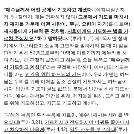
“
예수님께서 어떤 곳에서 기도하고 계셨다
.
(아침나절인지
저녁나절인지, 때는 명확하지 않다)
그분께서 기도를 마치시
자 제자들 가운데 어떤 사람이
, ‘
주님
,
요한이 자기
(를 따르던)
제자들에게 가르쳐 준 것처럼
,
저희에게도 기도하는 법을 가
르쳐 주십시오
.’
하고 말하였다
.”
(루카 11,1) 제1독서인 창세
기에서 아브라함이 소돔과 고모라를 벌하시려 할 때 이 벌을
면하기 위해 50명으로부터 10명에 이르기까지 에누리를 하
며 하느님께 간절히 빌었다고 하는데, 오늘 복음도 “
예수님께
서 기도하고 계셨다
”라는 구절로 시작한다. 예수님의 기도는
다름 아닌
인간을 위한 하느님의 기도
이다. 우리가 믿는 하느
님은 우리를 위해 이처럼 몸소 간절히 기도하시는 하느님이
시다. 인간의 기도가 필요 없으신 분께서 인간을 위해 기도하
신다. 예수님께서는 인간을 위해, 제자들을 위해, 그리고 우리
를 위해 기도하셨고, 지금도 기도하고 계신다.
‘다’해의 복음인 루카복음에 따르면, 예수님께서는
세례를 받
으실 때
(루카 3,21),
가르치시고 전도하시며 마귀를 쫓아내시
고 치유하신 다음에
(루카 4,42),
열두 사도를 부르실 때
(루카
6,12-13),
제자들에게 당신에 관해 물으시고 베드로의 대답을