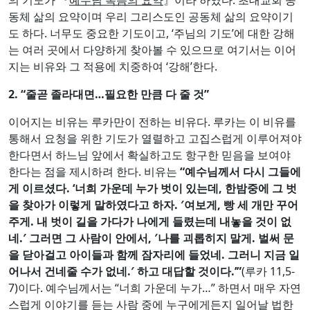
도 하다. 너무도 중요한 기도이고, ‘주님의 기도’에 대한 강해
는 여러 곳에서 다양하게 찾아볼 수 있으므로 여기서는 이어
지는 비유와 그 적용에 치중하여 ‘강해’한다.
2. “
줄곧 졸라대면
…
필요한 만큼 다 줄 것
”
이어지는 비유는 루카만이 전하는 비유다. 루카는 이 비유를
통해서 요청을 위한 기도가 열렬하고 고집스럽게 이루어져야
한다면서 하느님 앞에서 확실하고도 항구한 믿음을 보여야
한다는 점을 제시하려 한다. 비유는
“
예수님께서 다시 그들에
게 이르셨다
. ‘
너희 가운데 누가 벗이 있는데
,
한밤중에 그 벗
을 찾아가 이렇게 말하였다고 하자
.
′
여보게
,
빵 세 개만 꾸어
주게
.
내 벗이 길을 가다가 나에게 들렸는데 내놓을 것이 없
네
.
′
그러면 그 사람이 안에서
,
′
나를 괴롭히지 말게
.
벌써 문
을 닫아걸고 아이들과 함께 잠자리에 들었네
.
그러니 지금 일
어나서 건네줄 수가 없네
.
′
하고 대답할 것이다
.’”
(루카 11,5-
7)이다. 예수님께서는 “너희 가운데 누가…” 하면서 매우 자연
스럽게 이야기를 듣는 사람 중에 누구에게든지 일어날 법한
이야기로서 제삼자를 주인공으로 삼아 비유를 시작하신다.