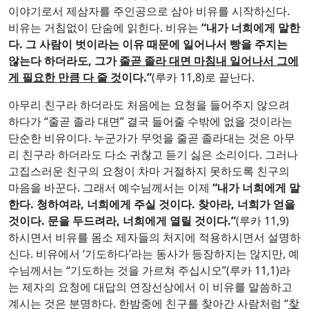
비유는 거침없이 단숨에 읽힌다. 비유는
“
내가 너희에게 말한
다
.
그 사람이 벗이라는 이유 때문에 일어나서 빵을 주지는
않는다 하더라도
,
그가
줄곧 졸라 대면 마침내 일어나서 그에
게 필요한 만큼 다 줄 것
이다
.”
(루카 11,8)로 끝난다.
아무리 친구라 하더라도 처음에는 요청을 들어주지 않으려
하다가 “줄곧 졸라 대면” 결국 들어줄 수밖에 없을 것이라는
단순한 비유이다. 누군가가 무엇을 줄곧 졸라대는 것은 아무
리 친구라 하더라도 다소 귀찮고 듣기 싫은 소리이다. 그러나
고집스러운 친구의 요청이 차마 거절하지 못하도록 친구의
마음을 바꾼다. 그래서 예수님께서는 이제
“
내가 너희에게 말
한다
.
청하여라
,
너희에게 주실 것이다
.
찾아라
,
너희가 얻을
것이다
.
문을 두드려라
,
너희에게 열릴 것이다
.”
(루카 11,9)
하시면서 비유를 몸소 제자들의 처지에 적용하시면서 설명하
신다. 비유에서 ‘기도하다’라는 동사가 등장하지는 않지만, 예
수님께서는 “기도하는 것을 가르쳐 주십시오”(루카 11,1)라
는 제자의 요청에 대답의 연장선상에서 이 비유를 말씀하고
계시는 것은 분명하다. 한밤중에 친구를 찾아간 사람처럼 “
찾
아가고
”, “
말하고
”, “
졸라대라
” 하신다. 그리고 “
청하고
”, “
찾