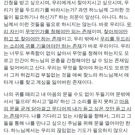
리가 문을 두드리기를 바라시는가? 과연 하느님께 그러한 것
들이 필요하기나 하신가?’ 하는 의문이 앞선다. 아니다. 하느
님께서 이런 것들을 필요로 하시지는 않는다. 바로 우리다.
우
리 자신
이
무엇인가를 청해야만 되는 존재
이며,
찾아져야만
하고 또 찾아야만 하는 존재
이고, 우리 밖에서
우리를 두드리
는 소리에 귀를 기울여야만 하는 존재
가 바로 우리이다. 우리
는 너무도 부족함이 없이 살아서 무엇을 청해야 하는지도 모
르고 인간이 하느님의 은총을 간청해야만 살 수 있는 존재임
을 잊어버리고 산다. 우리는 무엇을 찾아야 하는지도 모르면
서 그저 허겁지겁 부질없는 것을 애써 찾느라 하느님께서 애
타게 나를 찾고 계심을 잃어버린 존재이다.
나의 귀를 때리고 내 마음의 문을 수도 없이 두들기며 문밖에
서서 ‘들으라’ 하시고 ‘열라’ 하신 그 소리를 듣지 못하고
마음
의 문을 굳게 닫아걸고 무디어져 내가 듣고 싶은 것만 듣고 사
는 존재
이다. 나를 기다리고 있는 사람들을 향해서, 그리고 그
들을 통해 나를 만나고 싶으신 주님을 위해 문을 열어야만 한
다. 하느님께서는 우리의 끊임없는 기도가 필요하지 않으시
다. 우리의 몸과 마음에 그 기도를 새기고, 그 기도가 우리의