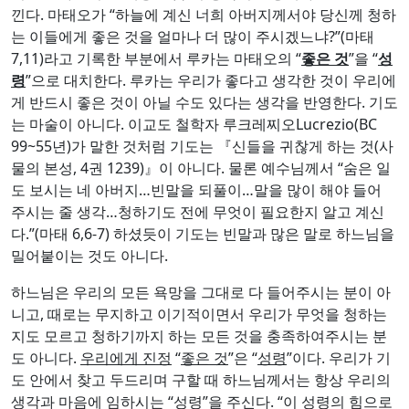
는 이들에게 좋은 것을 얼마나 더 많이 주시겠느냐?”(마태
7,11)라고 기록한 부분에서 루카는 마태오의 “
좋은 것
”을 “
성
령
”으로 대치한다. 루카는 우리가 좋다고 생각한 것이 우리에
게 반드시 좋은 것이 아닐 수도 있다는 생각을 반영한다. 기도
는 마술이 아니다. 이교도 철학자 루크레찌오Lucrezio(BC
99~55년)가 말한 것처럼 기도는 『신들을 귀찮게 하는 것(사
물의 본성, 4권 1239)』이 아니다. 물론 예수님께서 “숨은 일
도 보시는 네 아버지…빈말을 되풀이…말을 많이 해야 들어
주시는 줄 생각…청하기도 전에 무엇이 필요한지 알고 계신
다.”(마태 6,6-7) 하셨듯이 기도는 빈말과 많은 말로 하느님을
밀어붙이는 것도 아니다.
하느님은 우리의 모든 욕망을 그대로 다 들어주시는 분이 아
니고, 때로는 무지하고 이기적이면서 우리가 무엇을 청하는
지도 모르고 청하기까지 하는 모든 것을 충족하여주시는 분
도 아니다.
우리에게 진정
“
좋은 것
”은 “
성령
”이다. 우리가 기
도 안에서 찾고 두드리며 구할 때 하느님께서는 항상 우리의
생각과 마음에 임하시는 “성령”을 주신다. “이 성령의 힘으로
우리가 ‘아빠! 아버지!’ 하고 외치는 것입니다.”(로마 8,16) 하