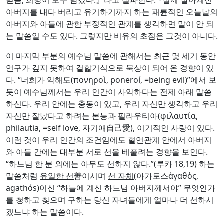
아버지와 아들에 관한 부정적인 관계를 생각하면 말이 안 되
는 말씀일 수도 있다. 그렇지만 비유의 초점은 그것이 아니다.
이 마지막 부분의 예수님 말씀에 관해서는 최근 몇 세기 동안
연구가 깊지 못하여 겉핥기식으로 묵상이 되어 온 경향이 있
다. “너희가 악해도(πονηροὶ, poneroí, =being evil)”에서 보
듯이 예수님께서는 우리 인간이 사악하다는 전제 아래 말씀
하신다. 우리 안에는 충동이 있고, 우리 자신만 생각하고 우리
자신만 잘났다고 하려는 본능과 필라우티아(φιλαυτία,
philautia, =self love, 자기애自己愛), 이기적인 사랑이 있다.
이런 것이 우리 인간의 조건임에도 혈연관계 안에서 아버지
와 아들 간에는 대부분 서로 선을 베풀려는 경향을 보인다.
“하느님 한 분 외에는 아무도 선하지 않다.”(루카 18,19) 하는
말씀처럼
유일한 선
善이시며
선 자체
(아가토스ἀγαθὸς,
agathós)이신 “하늘에 계신 하느님 아버지께서야” 무엇인가
를 청하고 찾으며 구하는 당신 자녀들에게 얼마나 더 선하시
겠느냐 하는 말씀이다.
이 부분에서 우리는 우리 스스로 “
하늘에 계신 우리의 아버