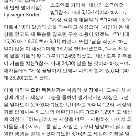
스도인을 가리켜 “세상의 소금이요
세 번째 넘어지심)
빛”(참조. 마태 5,13-14)이라 하시고,
by Sieger Köder
“세상 걱정과 재물의 유혹”(마태 13,22
마르 4,19)이 말씀의 숨을 막는다고 하셨으며, “사람이 온 세
상을 얻고도 제 목숨을 잃으면 무슨 소용이 있겠느냐?”(마태
16,26 마르 8,36 루카 9,31) 하셨다. 또한 “남을 죄짓게 하는
일이 많은 이 세상!”(마태 18,7)을 한탄하셨으며, “나는 세상
에 불을 지르러 왔다.”(루카 12,49) 하셨고, “세상 모든 민족들
이 가슴을 치는”(참조. 마태 24,30) 날을 볼 것이라 하셨으며,
제자들에게 “세상 끝날까지 언제나 너희와 함께 있겠다.”(마
태 28,20)고도 하셨다.
이에 더하여
요한 복음사가
는 복음의 첫 장에서 “그분께서 세
상에 계셨고 세상이 그분을 통하여 생겨났지만 세상은 그분
을 알아보지 못하였다.”(요한 1,10)라고 하더니 “보라, 세상의
죄를 없애시는 하느님의 어린양이시다.”(요한 1,29)라고 세상
에 외친다. “하느님께서는 세상을 너무나 사랑하신 나머지 외
아들을 내주시어, 그를 믿는 사람은 누구나 멸망하지 않고 영
원한 생명을 얻게 하셨다.”(요한 3,16)라고 세상에 기쁨을 알