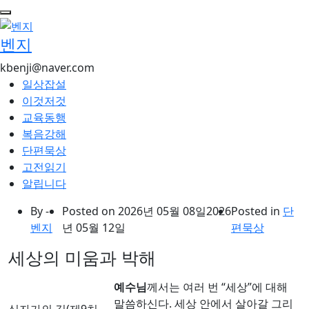
콘
텐
벤지
츠
로
kbenji@naver.com
건
일상잡설
너
이것저것
뛰
교육동행
기
복음강해
단편묵상
고전읽기
알립니다
By -
Posted on
2026년 05월 08일
2026
Posted in
단
벤지
년 05월 12일
편묵상
세상의 미움과 박해
예수님
께서는 여러 번 “세상”에 대해
말씀하신다. 세상 안에서 살아갈 그리
십자가의 길(제9처-