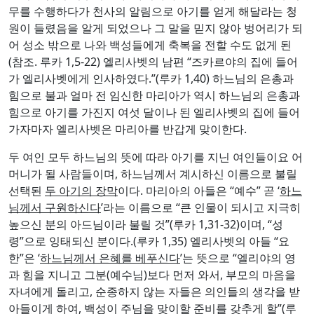
무를 수행하다가 천사의 알림으로 아기를 얻게 해달라는 청
원이 들렸음을 알게 되었으나 그 말을 믿지 않아 벙어리가 되
어 성소 밖으로 나와 백성들에게 축복을 전할 수도 없게 된
(참조. 루카 1,5-22) 엘리사벳의 남편 “즈카르야의 집에 들어
가 엘리사벳에게 인사하였다.”(루카 1,40) 하느님의 은총과
힘으로 불과 얼마 전 임신한 마리아가 역시 하느님의 은총과
힘으로 아기를 가진지 여섯 달이나 된 엘리사벳의 집에 들어
가자마자 엘리사벳은 마리아를 반갑게 맞이한다.
두 여인 모두 하느님의 뜻에 따라 아기를 지닌 여인들이요 어
머니가 될 사람들이며, 하느님께서 계시하신 이름으로 불릴
선택된
두 아기의 장막
이다. 마리아의 아들은 “예수” 곧 ‘
하느
님께서 구원하신다
’라는 이름으로 “큰 인물이 되시고 지극히
높으신 분의 아드님이라 불릴 것”(루카 1,31-32)이며, “성
령”으로 잉태되신 분이다.(루카 1,35) 엘리사벳의 아들 “요
한”은 ‘
하느님께서 은혜를 베푸신다
’는 뜻으로 “엘리야의 영
과 힘을 지니고 그분(예수님)보다 먼저 와서, 부모의 마음을
자녀에게 돌리고, 순종하지 않는 자들은 의인들의 생각을 받
아들이게 하여, 백성이 주님을 맞이할 준비를 갖추게 할”(루