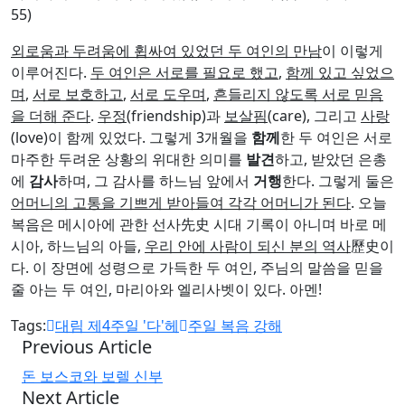
55)
외로움과 두려움에 휩싸여 있었던 두 여인의 만남
이 이렇게
이루어진다.
두 여인은 서로를 필요로 했고
,
함께 있고 싶었으
며
,
서로 보호하고
,
서로 도우며
,
흔들리지 않도록 서로 믿음
을 더해 준다
.
우정
(friendship)과
보살핌
(care), 그리고
사랑
(love)이 함께 있었다. 그렇게 3개월을
함께
한 두 여인은 서로
마주한 두려운 상황의 위대한 의미를
발견
하고, 받았던 은총
에
감사
하며, 그 감사를 하느님 앞에서
거행
한다. 그렇게 둘은
어머니의 고통을 기쁘게 받아들여 각각 어머니가 된다
. 오늘
복음은 메시아에 관한 선사先史 시대 기록이 아니며 바로 메
시아, 하느님의 아들,
우리 안에 사람이 되신 분의 역사
歷史이
다. 이 장면에 성령으로 가득한 두 여인, 주님의 말씀을 믿을
줄 아는 두 여인, 마리아와 엘리사벳이 있다. 아멘!
Tags:
대림 제4주일 '다'헤
주일 복음 강해
Previous Article
돈 보스코와 보렐 신부
Next Article