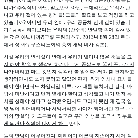
니까? 추상적이 아닌, 말로만이 아닌, 구체적으로 우리가 만
나고 우리 곁에 있는 형제들! 그들의 필요를 보고 걱정을 하고
있습니까? 아니면 우리 안에, 우리 공동체 안에 갇혀 있습니
까? 공동체라기보다는 우리의 (안주와) 안일함 속에 갇혀 있
는 것은 아닙니까?(교황 프란치스코, 2013년 8월 28일 로마
에서 성 아우구스티노회의 총회 개막 미사 강론)』
사실 우리의 인생살이 안에서 우리가
얼마나 많은 것들을 그
저 해야 할 일로 생각만 하거나 그저 공상으로 꿈만 꾸다가 지
나가 버리고 마는 것인지
생각해 볼 일이다. 써야 할 편지라고
생각하면서도 쓰지 못하고 말았던 편지, 뭔가 인사나 표시를
해야 한다면서도 차일피일 미루다가 때를 놓쳐버린 감사, 마
땅히 미안하다고 먼저 말해야 한다고 생각했고 내가 먼저 용
서를 청해야 한다고 생각했으면서도 그러지 못한 채 결국 영
영 남이 되어버리거나 서먹서먹한 사이가 되어버린 친구…
주
저와 망설임
,
게으름
들이 결국은
우리 인생을 조금씩 짓누르
게 되거나 실의에 빠지게 하고
만다.
둘의 만남
이 이루어진다. 마리아가 아론의 자손이자 사제 직