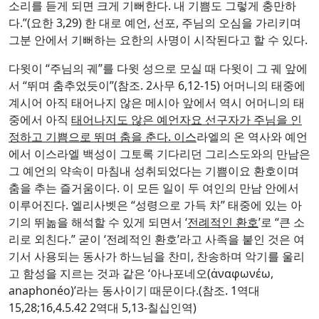
소리를 듣게 되면 크게 기뻐한다. 내 기쁨도 그렇게 충만하
다.”(요한 3,29) 한 대로 예언, 선포, 주님의 오심을 가리키며
그분 안에서 기뻐하는 요한의 사명이 시작된다고 할 수 있다.
다윗이 “주님의 궤”를 다윗 성으로 모실 때 다윗이 그 궤 앞에
서 “뛰며 춤추었듯이”(참조. 2사무 6,12-15) 어머니의 태중에
계시어 아직 태어나지 않은 메시아 앞에서 역시 어머니의 태
중에서 아직
태어나지도 않은 예언자요 선구자가 주님을 인
정하고 기쁨으로 뛰며 춤을 춘다. 이스
라엘의 온 역사와 예언
에서 이스라엘 백성이 그토록 기다리던 그리스도와의 만남은
그 예언의 약속이 마침내 성취되었다는 기쁨이요 환호이며
춤을 추는 즐거움이다. 이 모든 일이 두 여인의 만남 안에서
이루어진다. 엘리사벳은 “성령으로 가득 차” 태중에 있는 아
기의 뛰놂을 해석할 수 있게 되면서 ‘
전례적인 환호
’로 “큰 소
리로 외친다.” 굳이 ‘전례적인 환호’라고 사족을 붙인 것은 여
기서 사용되는 동사가 하느님을 찬미, 찬송하며 악기를 울리
고 함성을 지르는 것과 같은 ‘아나포네오(ἀναφωνέω,
anaphonéo)’라는 동사이기 때문이다.(참조. 1역대
15,28;16,4.5.42 2역대 5,13-칠십인역)