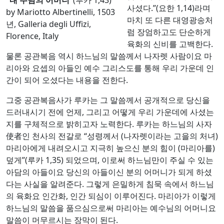
사셨다.”(요한 1,14)라며
by Mariotto Albertinelli, 1503
마치 또 다른 대영광송처
년, Galleria degli Uffizi,
럼 장엄하고도 단순하게
Florence, Italy
육화의 신비를 고백한다.
물론 공관복음 역시 하느님의 말씀께서 나자렛 사람이요 마
리아와 요셉의 아들인 예수 그리스도를 통해 우리 가운데 인
간이 되어 오셨다는 내용을 전한다.
그중 공관복음사가 루카는 그 말씀께서 공개적으로 당신을
드러내시기 전에 언제, 그리고 어떻게 우리 가운데에 사셨는
지를 구체적으로 밝히고자 노력한다. 루카는 하느님의 사자
使者인 천사의 전갈로 “성령께서 (나자렛이라는 고을의 처녀)
마리아에게 내려오시고 지극히 높으신 분의 힘이 (마리아를)
덮게”(루카 1,35) 되었으며, 이로써 하느님만이 주실 수 있는
아담의 아들이요 당신의 아들이신 분의 어머니가 되게 하셨
다는 사실을 알려준다. 그렇게 은밀하게 침묵 속에서 하느님
의 육화요 인간화, 인간 되심이 이루어진다. 마리아가 이렇게
하느님의 말씀을 품으심으로써 마리아는 예수님의 어머니요
말씀이 머무르시는 장막이 된다.