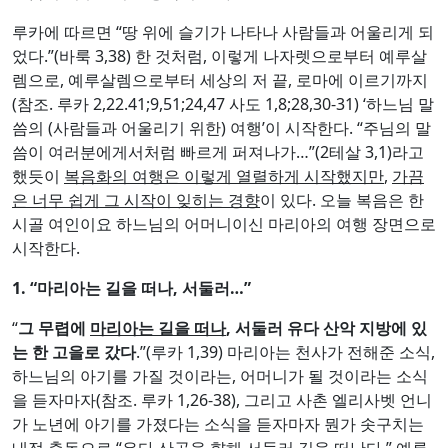
루카에 따르면 “땅 위에 슬기가 나타나 사람들과 어울리게 되
었다.”(바룩 3,38) 한 것처럼, 이렇게 나자렛으로부터 예루살
렘으로, 예루살렘으로부터 세상의 저 끝, 로마에 이르기까지
(참조. 루카 2,22.41;9,51;24,47 사도 1,8;28,30-31) ‘하느님 말
씀의 (사람들과 어울리기 위한) 여행’이 시작한다. “주님의 말
씀이 여러분에게서처럼 빠르게 퍼져나가…”(2테살 3,1)라고
했듯이
복음화의 여행은 이렇게 열렬하게 시작했지만
,
가끔
은 너무 쉽게 그 시작이 잊히는 경향
이 있다. 오늘 복음은 한
시골 여인이요 하느님의 어머니이신 마리아의 여행 장면으로
시작한다.
1. “
마리아는 길을 떠나
,
서둘러
…
”
“
그 무렵에
마리아는 길을 떠나
,
서둘러 유다 산악 지방에 있
는 한 고을로 갔다
.”(루카 1,39) 마리아는 천사가 전해준 소식,
하느님의 아기를 가질 것이라는, 어머니가 될 것이라는 소식
을 듣자마자(참조. 루카 1,26-38), 그리고 사촌 엘리사벳 언니
가 노년에 아기를 가졌다는 소식을 듣자마자 뭔가 솟구치는
내적 충동으로 “유다 산골을 향해 서둘러 길을 떠난다.” 예루