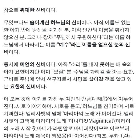
참으로
위대한 신비
이다.
무엇보다도
숨어계신 하느님의 신비
이다. 아직 이름도 없는
한 아기 안에 당신을 숨기신 분, 아직 인간의 이름을 취하지
않으신 분, 그러나 장차 “주님께서 구원하신다”라는 이름 하
느님께서 바라시는 이름
“
예수
”
라는 이름을 얻으실 분의 신
비
이다.
동시에
예언의 신비
이다. 아직 “소리”를 내지 못하는 배 속의
아기 요한이지만 이미 “오실” 분, 주님을 가리킬 줄 아는 요한,
곧바로 주님에 앞서 선구자로서 사명을 살아갈 것을 알고 있
는
요한의 신비
이다.
이 모든 것이 아기를 가진 두 여인의 만남과 태胎에서 이루어
진다. 서로 이야기하며, 서로를 듣고, 하느님을 찬미하며 서로
기뻐한다. 엘리사벳의 말에 ‘마리아의 노래’가 이어진다. 엘리
사벳의 고백에 마리아의 노래 ‘마니피캇Magnificat’(마리아
의 노래 시작 첫마디가 라틴말로 마니피캇이므로 이로부터
마리아의 노래 제목이 되었음)이 이어진다.(참조. 루카 1,46-