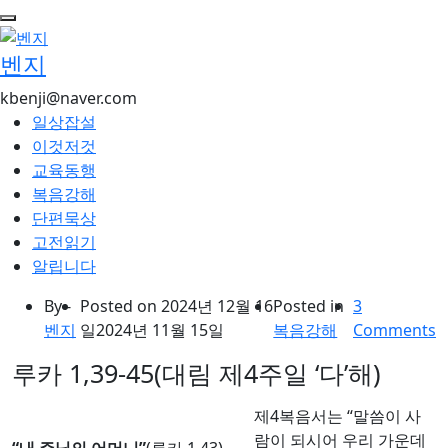
콘
텐
벤지
츠
로
kbenji@naver.com
건
일상잡설
너
이것저것
뛰
교육동행
기
복음강해
단편묵상
고전읽기
알립니다
By -
Posted on
2024년 12월 16
Posted in
3
벤지
일
2024년 11월 15일
복음강해
Comments
루카 1,39-45(대림 제4주일 ‘다’해)
제4복음서는 “말씀이 사
람이 되시어 우리 가운데
“내 주님의 어머니”
(루카 1,43)