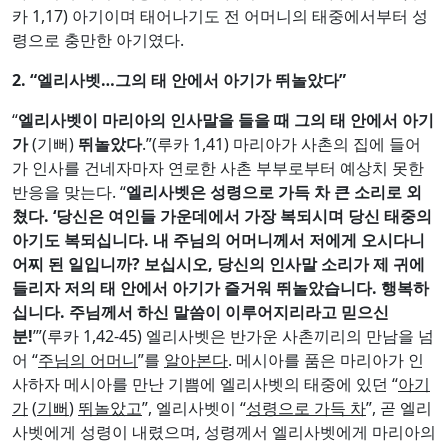
카 1,17) 아기이며 태어나기도 전 어머니의 태중에서부터 성
령으로 충만한 아기였다.
2. “
엘리사벳
…
그의 태 안에서 아기가 뛰놀았다
”
“
엘리사벳이 마리아의 인사말을 들을 때 그의 태 안에서 아기
가
(기뻐)
뛰놀았다
.”(루카 1,41) 마리아가 사촌의 집에 들어
가 인사를 건네자마자 연로한 사촌 부부로부터 예상치 못한
반응을 맞는다. “
엘리사벳은 성령으로 가득 차 큰 소리로 외
쳤다
. ‘
당신은 여인들 가운데에서 가장 복되시며 당신 태중의
아기도 복되십니다
.
내 주님의 어머니께서 저에게 오시다니
어찌 된 일입니까
?
보십시오
,
당신의 인사말 소리가 제 귀에
들리자 저의 태 안에서 아기가 즐거워 뛰놀았습니다
.
행복하
십니다
.
주님께서 하신 말씀이 이루어지리라고 믿으신
분
!
’”(루카 1,42-45) 엘리사벳은 반가운 사촌끼리의 만남을 넘
어 “
주님의 어머니
”를
알아본다
. 메시아를 품은 마리아가 인
사하자 메시아를 만난 기쁨에 엘리사벳의 태중에 있던 “
아기
가
(
기뻐
)
뛰놀았고
”, 엘리사벳이 “
성령으로 가득 차
”, 곧 엘리
사벳에게 성령이 내렸으며, 성령께서 엘리사벳에게 마리아의