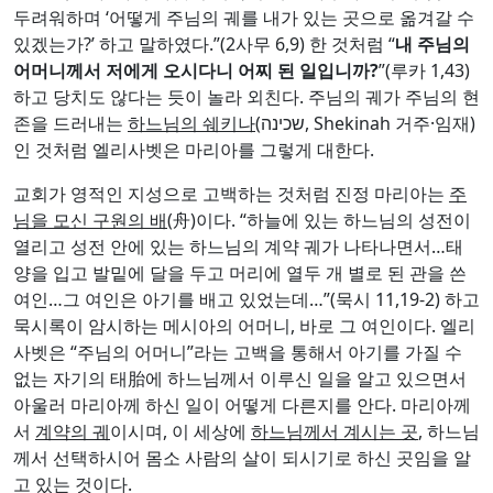
두려워하며 ‘어떻게 주님의 궤를 내가 있는 곳으로 옮겨갈 수
있겠는가?’ 하고 말하였다.”(2사무 6,9) 한 것처럼 “
내 주님의
어머니께서 저에게 오시다니 어찌 된 일입니까
?
”(루카 1,43)
하고 당치도 않다는 듯이 놀라 외친다. 주님의 궤가 주님의 현
존을 드러내는
하느님의 쉐키나
(שכינה, Shekinah 거주·임재)
인 것처럼 엘리사벳은 마리아를 그렇게 대한다.
교회가 영적인 지성으로 고백하는 것처럼 진정 마리아는
주
님을 모신 구원의 배
(舟)이다. “하늘에 있는 하느님의 성전이
열리고 성전 안에 있는 하느님의 계약 궤가 나타나면서…태
양을 입고 발밑에 달을 두고 머리에 열두 개 별로 된 관을 쓴
여인…그 여인은 아기를 배고 있었는데…”(묵시 11,19-2) 하고
묵시록이 암시하는 메시아의 어머니, 바로 그 여인이다. 엘리
사벳은 “주님의 어머니”라는 고백을 통해서 아기를 가질 수
없는 자기의 태胎에 하느님께서 이루신 일을 알고 있으면서
아울러 마리아께 하신 일이 어떻게 다른지를 안다. 마리아께
서
계약의 궤
이시며, 이 세상에
하느님께서 계시는 곳
, 하느님
께서 선택하시어 몸소 사람의 살이 되시기로 하신 곳임을 알
고 있는 것이다.