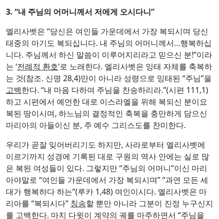
3. “
내 주님의 어머니께서 저에게 오시다니
”
엘리사벳은 “당신은 여인들 가운데에서 가장 복되시며 당신
태중의 아기도 복되십니다. 내 주님의 어머니께서…행복하십
니다. 주님께서 하신 말씀이 이루어지리라고 믿으신 분!”이라
는 ‘
전례적 환호
’로 노래한다. 엘리사벳은 잉태 자체를 축복하
는 것(참조. 신명 28,4)만이 아니라 성령으로 잉태된 “주님”을
고백
한다. “내 마음 다하여 주님을 찬송하리라.”(시편 111,1)
하고 시편에서 예언한 대로 이스라엘을 위해 복되신 분이요
복된 땅이시며, 하느님의 결정적인 축복을 충만하게 담으신
마리아의 아들이신 분, 주 예수 그리스도를 찬미한다.
우리가 곧잘 잊어버리기도 하지만, 사라로부터 엘리사벳에
이르기까지 성경에 기록된 대로 구원의 역사 안에는 실로 많
은 복된 여성들이 있다. 그렇지만 “주님의 어머니”이신 마리
아야말로 “여인들 가운데에서 가장 복되시며” “과연 모든 세
대가 행복하다 하는”(루카 1,48) 여인이시다. 엘리사벳은 마
리아를 “복되시다”
칭송
할 뿐만 아니라 그분이 진정 누구신지
를 고백한다. 마치 다윗이 계약의 궤를 마주하면서 “주님을