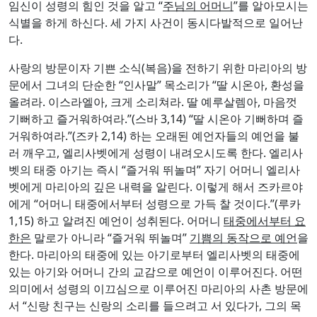
임신이 성령의 힘인 것을 알고 “
주님의 어머니
”를 알아모시는
식별을 하게 하신다. 세 가지 사건이 동시다발적으로 일어난
다.
사랑의 방문이자 기쁜 소식(복음)을 전하기 위한 마리아의 방
문에서 그녀의 단순한 “인사말” 목소리가 “딸 시온아, 환성을
올려라. 이스라엘아, 크게 소리쳐라. 딸 예루살렘아, 마음껏
기뻐하고 즐거워하여라.”(스바 3,14) “딸 시온아 기뻐하며 즐
거워하여라.”(즈카 2,14) 하는 오래된 예언자들의 예언을 불
러 깨우고, 엘리사벳에게 성령이 내려오시도록 한다. 엘리사
벳의 태중 아기는 즉시 “즐거워 뛰놀며” 자기 어머니 엘리사
벳에게 마리아의 깊은 내력을 알린다. 이렇게 해서 즈카르야
에게 “어머니 태중에서부터 성령으로 가득 찰 것이다.”(루카
1,15) 하고 알려진 예언이 성취된다. 어머니
태중에서부터 요
한은
말로가 아니라 “즐거워 뛰놀며”
기쁨의 동작으로 예언
을
한다. 마리아의 태중에 있는 아기로부터 엘리사벳의 태중에
있는 아기와 어머니 간의 교감으로 예언이 이루어진다. 어떤
의미에서 성령의 이끄심으로 이루어진 마리아의 사촌 방문에
서 “신랑 친구는 신랑의 소리를 들으려고 서 있다가, 그의 목