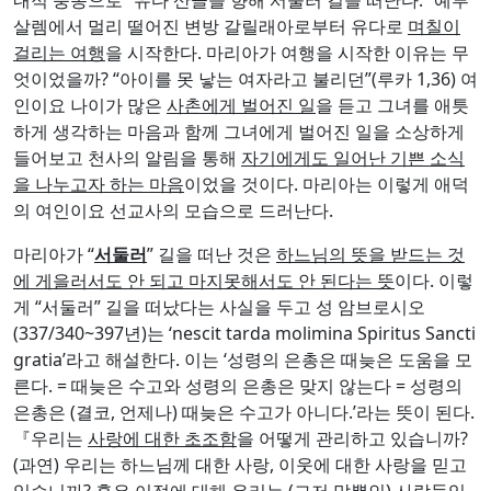
살렘에서 멀리 떨어진 변방 갈릴래아로부터 유다로
며칠이
걸리는 여행
을 시작한다. 마리아가 여행을 시작한 이유는 무
엇이었을까? “아이를 못 낳는 여자라고 불리던”(루카 1,36) 여
인이요 나이가 많은
사촌에게 벌어진 일
을 듣고 그녀를 애틋
하게 생각하는 마음과 함께 그녀에게 벌어진 일을 소상하게
들어보고 천사의 알림을 통해
자기에게도 일어난 기쁜 소식
을 나누고자 하는 마음
이었을 것이다. 마리아는 이렇게 애덕
의 여인이요 선교사의 모습으로 드러난다.
마리아가 “
서둘러
” 길을 떠난 것은
하느님의 뜻을 받드는 것
에 게을러서도 안 되고 마지못해서도 안 된다는 뜻
이다. 이렇
게 “서둘러” 길을 떠났다는 사실을 두고 성 암브로시오
(337/340~397년)는 ‘nescit tarda molimina Spiritus Sancti
gratia’라고 해설한다. 이는 ‘성령의 은총은 때늦은 도움을 모
른다. = 때늦은 수고와 성령의 은총은 맞지 않는다 = 성령의
은총은 (결코, 언제나) 때늦은 수고가 아니다.’라는 뜻이 된다.
『우리는
사랑에 대한 초조함
을 어떻게 관리하고 있습니까?
(과연) 우리는 하느님께 대한 사랑, 이웃에 대한 사랑을 믿고
있습니까? 혹은 이점에 대해 우리는 (그저 말뿐인) 사람들입