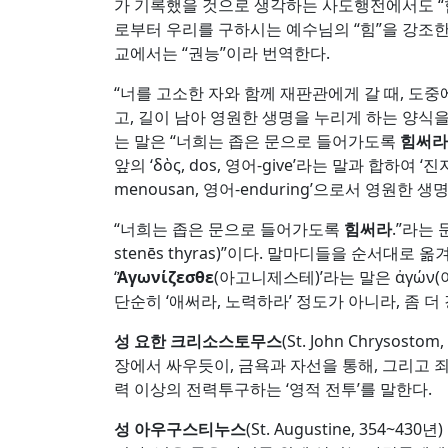
가 기록했을 것으로 생각하는 사도행전에서도 “
로부터 우리를 구하시는 예수님의 “힘”을 강조한다
교에서는 “권능”이라 번역한다.
“너를 고소한 자와 함께 재판관에게 갈 때, 도
고, 길이 남아 영원한 생명을 누리게 하는 양식
는 말은 “너희는 좁은 문으로 들어가도록
힘써라
앞의 ‘δὸς, dos, 영어-give’라는 말과 합하여 ‘
menousan, 영어-enduring’으로서 영원
“너희는 좁은 문으로 들어가도록
힘써라
.”라는 문
stenēs thyras)”이다. 말마디들을 순서대로 옮겨볼 때
‘
Ἀ
γωνίζεσθε
(아고니제스테)’라는 말은 ἀγών(아
단순히 ‘애써라, 노력하라’ 정도가 아니라, 좀 
성 요한 크리소스토무스
(St. John Chry
장에서 싸우듯이, 금욕과 자선을 통해, 그리고 죄
력 이상의 전력투구하는 ‘영적 전투’를 말한다.
성 아우구스티누스
(St. Augustine, 35