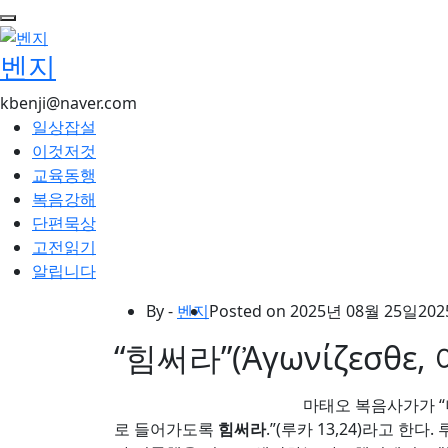
콘
텐
벤지
츠
로
kbenji@naver.com
건
일상잡설
너
이것저것
뛰
교육동행
기
복음강해
단편묵상
고전읽기
알립니다
By -
벤지
Posted on
2025년 08월 25일
202
“힘써라”(Ἀγωνίζεσθ
마태오 복음사가가 “
로 들어가도록
힘써라
.”(루카 13,24)라고 