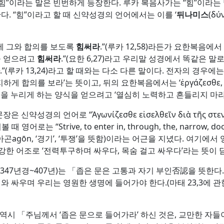
힘”이라는 말은 빈번하게 등장한다. 루카 복음사가는 “힘”이라는
. “힘”이라고 할 때 신약성경의 언어에서는 이를 ‘
뒤나미스
(δύ
중에 그와 합의를 보도록
힘써라
.”(루카 12,58)라든가 요한복음
을 얻으려고
힘써라
.”(요한 6,27)라고 우리말 성경에서 똑같은 
.”(루카 13,24)라고 할 때와는 다소 다른 말이다. 전자의 경우에는 ‘ἐργα
진지하게 합의를 보라’는 뜻이고, 뒤의 요한복음에서는 ‘ἐργάζεσθε, erg
한 생명을 누리게 하는 양식을 얻으려고 ‘열심히 노력하고 흔들리지 마
장은 신약성경의 언어로 “Ἀγωνίζεσθε εἰσελθεῖν διὰ τῆς στενῆς θ
 영어로는 “Strive, to enter in, through, the, narrow
곤agōn, ‘경기’, ‘투쟁’을 뜻함)이라는 어근을 지녔다. 여기에서 
더 강한 어조로 ‘전력투구하며 싸우다, 목숨 걸고 싸우다’라는 뜻이 
sostom, 347년경~407년)는 「좁은 문은 고통과 자기 부인否認을 
와 싸우며 우리는 영원한 생명에 들어가야 한다.(마태 23,3에 
4~430년) 역시 「주님께서 ‘좁은 문으로 들어가라’ 하신 것은, 교만