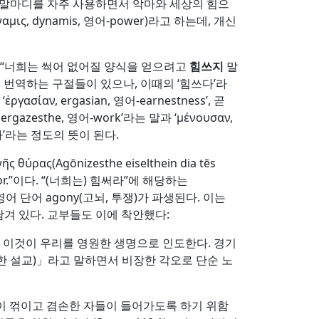
 말마디를 자주 사용하면서 악마와 세상의 힘으
ναμις, dynamis, 영어-power)라고 하는데, 개신
에서 “너희는 썩어 없어질 양식을 얻으려고
힘쓰지
말
말로 번역하는 구절들이 있으나, 이때의 ‘힘쓰다’라
σίαν, ergasian, 영어-earnestness’, 곧
azesthe, 영어-work’라는 말과 ‘μένουσαν,
라’라는 정도의 뜻이 된다.
ύρας(Agōnizesthe eiselthein dia tēs
, door.”이다. “(너희는) 힘써라”에 해당하는
영어 단어 agony(고뇌, 투쟁)가 파생된다. 이는
담겨 있다. 교부들도 이에 착안했다:
뜻한다. 이것이 우리를 영원한 생명으로 인도한다. 경기
관한 설교)」라고 말하면서 비장한 각오로 단순 노
한 자들이 꺾이고 겸손한 자들이 들어가도록 하기 위함