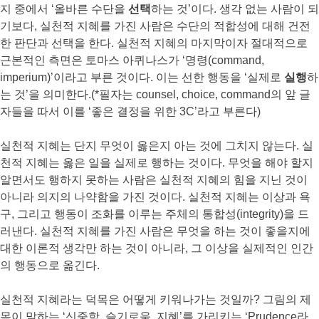
지 중에서 ‘올바른 수단을
선택
하는 것’이다. 생각 없는 사람이 되
기보다, 실천적 지혜를 가진 사람은 수단의 적합성에 대해 건전
한 판단과 선택을 한다. 실천적 지혜의 마지막이자 절대적으로
근본적인 측면은 토마스 아퀴나스가 ‘명령(command,
imperium)’이라고 부른 것이다. 이는 선한 행동을 ‘실제로
실행
하
는 것’을 의미한다.(*필자는 counsel, choice, command의 앞 글
자들을 따서 이를 ‘좋은 결정을 위한 3C’라고 부른다)
실천적 지혜는 단지 무엇이 옳은지 아는 것에 그치지 않는다. 실
천적 지혜는 옳은 일을 실제로 행하는 것이다. 무엇을 해야 할지
알면서도 행하지 못하는 사람은 실천적 지혜의 힘을 지닌 것이
아니라 의지의 나약함을 가진 것이다. 실천적 지혜는 이상과 욕
구, 그리고 행동이 조화를 이루는 주체의 통합성(integrity)을 드
러낸다. 실천적 지혜를 가진 사람은 무엇을 하는 것이 좋을지에
대한 이론적 생각만 하는 것이 아니라, 그 이상을 실제적인 인간
의 행동으로 옮긴다.
실천적 지혜라는 덕목은 어떻게 키워나가는 것일까? 그림의 제
목이 말하는 ‘신중함, 슬기로움, 지혜’를 가리키는 ‘Prudence라