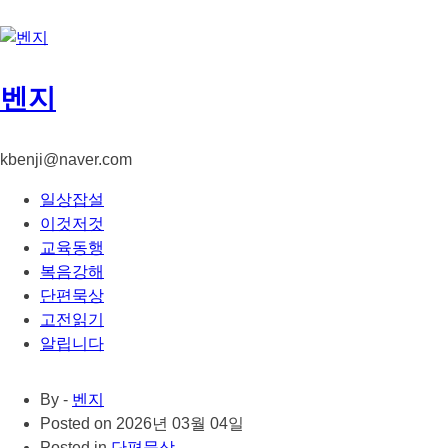
콘
텐
츠
로
벤지
건
너
뛰
kbenji@naver.com
기
일상잡설
이것저것
교육동행
복음강해
단편묵상
고전읽기
알립니다
By -
벤지
Posted on
2026년 03월 04일
Posted in
단편묵상