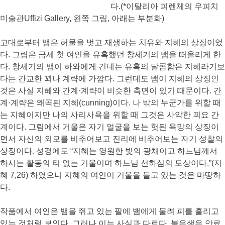
다.(*이탈리아 피렌체의 우피치
미술관Uffizi Gallery, 왼쪽 그림, 아래는 부분화)
고대로부터 뱀은 허물을 벗고 재생하는 치유와 지혜의 상징이었
다. 그림은 금세 첫 여인을 유혹했던 창세기의 뱀을 떠올리게 한
다. 창세기의 뱀이 하와에게 건네는 유혹의 달콤함은 지혜라기보
다는 간교한 꾀나 계략에 가깝다. 그런데도 뱀이 지혜의 상징인
것은 사실 지혜와 간계·계략이 비슷한 측면이 있기 때문이다. 간
계·계략은 왜곡된 지혜(cunning)이다. 나 밖의 누군가를 위할 때
는 지혜이지만 나의 사리사욕을 위할 때 그것은 사악한 꾀요 간
계이다. 그림에서 거울은 자기 얼굴을 보는 헛된 욕망의 상징이
면서 자신의 외모를 비추어보고 진리에 비추어보는 자기 성찰의
상징이다. 성경에도 “지혜는 영원한 빛의 광채이고 하느님께서
하시는 활동의 티 없는 거울이며 하느님 선하심의 모상이다.”(지
혜 7,26) 하였으니 지혜의 여인이 거울을 들고 있는 것은 마땅하
다.
작품에서 여인은 뱀을 쥐고 있는 팔에 뱀에게 물려 피를 흘리고
있는 것처럼 보인다. 그러나 이는 사실과 다르다. 붉은색은 안료