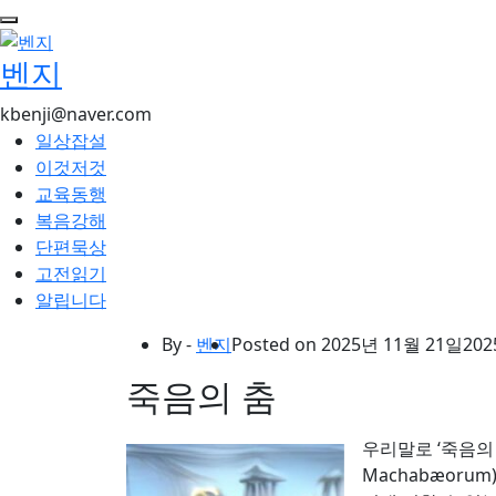
콘
텐
벤지
츠
로
kbenji@naver.com
건
일상잡설
너
이것저것
뛰
교육동행
기
복음강해
단편묵상
고전읽기
알립니다
By -
벤지
Posted on
2025년 11월 21일
202
죽음의 춤
우리말로 ‘죽음의 
Machabæorum)