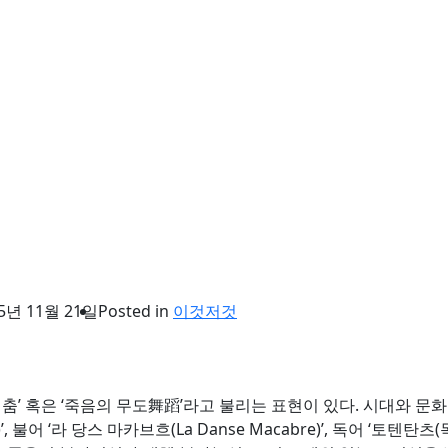
5년 11월 21일
Posted in
이것저것
춤’ 혹은 ‘죽음의 무도舞蹈’라고 불리는 표현이 있다. 시대와 문화
’, 불어 ‘라 당스 마카브흐(La Danse Macabre)’, 독어 ‘토텐탄츠