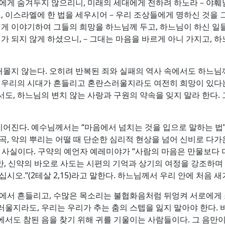
들에게 숨겨두지 않으리니, 미래의 세대에게 전하려 하노라－야훼
시고, 이스라엘에 한 법을 세우시어－우리 조상들에게 명하신 것을
에게 이야기하여 그들의 희망을 하느님께 두고, 하느님이 하신 일들
가 되지 않게 하셨으니,－그대는 마음을 바르게 아니 가지고, 하느
몰지 않는다. 오히려 반복된 죄와 실패의 역사 속에서도 하느님
금 우리의 시대가 흔들리고 혼란스러울지라도 여전히 희망이 있다
도, 하느님의 변치 않는 사랑과 구원의 약속을 잊지 말라 한다.
진다. 예수님께서는 “마음에서 넘치는 것을 입으로 말하는 법”(루
곡, 악의 뿌리는 어떨 때 단순한 심리적 현상을 넘어 신비로 다가
 것도 사실이다. 구약의 예언자 예레미야가 “사람의 마음은 만물보다
지만, 신약의 바오로 사도는 시편의 기억과 상기의 여정을 강조하며 
시오.”(2테살 2,15)라고 말한다. 하느님께서 우리 안에 처음
속에서 흔들리고, 수많은 목소리는 불협화음처럼 뒤엉켜 서로에게 
울지라도, 우리는 우리가 추는 춤의 스텝을 잃지 말아야 한다. 
서도 참된 음을 찾기 위해 귀를 기울이는 사람들이다. 그 음만