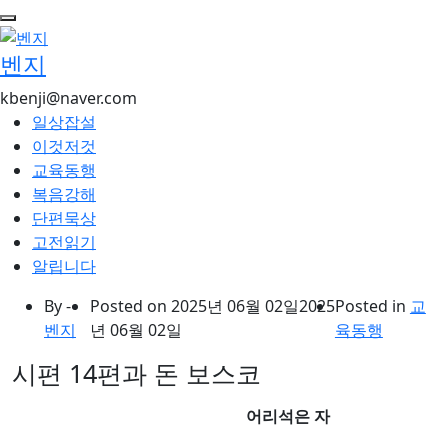
콘
텐
벤지
츠
로
kbenji@naver.com
건
일상잡설
너
이것저것
뛰
교육동행
기
복음강해
단편묵상
고전읽기
알립니다
By -
Posted on
2025년 06월 02일
2025
Posted in
교
벤지
년 06월 02일
육동행
시편 14편과 돈 보스코
어리석은 자