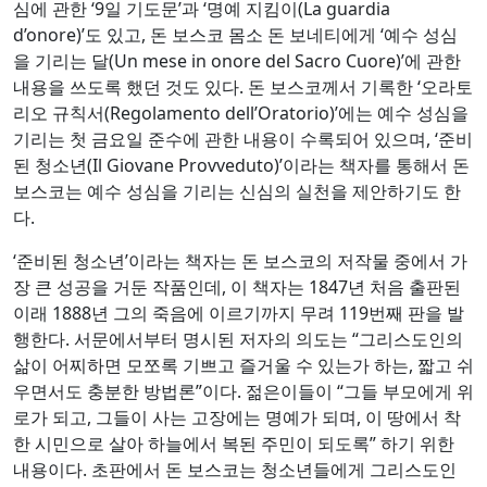
심에 관한 ‘9일 기도문’과 ‘명예 지킴이(La guardia
d’onore)’도 있고, 돈 보스코 몸소 돈 보네티에게 ‘예수 성심
을 기리는 달(Un mese in onore del Sacro Cuore)’에 관한
내용을 쓰도록 했던 것도 있다. 돈 보스코께서 기록한 ‘오라토
리오 규칙서(Regolamento dell’Oratorio)’에는 예수 성심을
기리는 첫 금요일 준수에 관한 내용이 수록되어 있으며, ‘준비
된 청소년(Il Giovane Provveduto)’이라는 책자를 통해서 돈
보스코는 예수 성심을 기리는 신심의 실천을 제안하기도 한
다.
‘준비된 청소년’이라는 책자는 돈 보스코의 저작물 중에서 가
장 큰 성공을 거둔 작품인데, 이 책자는 1847년 처음 출판된
이래 1888년 그의 죽음에 이르기까지 무려 119번째 판을 발
행한다. 서문에서부터 명시된 저자의 의도는 “그리스도인의
삶이 어찌하면 모쪼록 기쁘고 즐거울 수 있는가 하는, 짧고 쉬
우면서도 충분한 방법론”이다. 젊은이들이 “그들 부모에게 위
로가 되고, 그들이 사는 고장에는 명예가 되며, 이 땅에서 착
한 시민으로 살아 하늘에서 복된 주민이 되도록” 하기 위한
내용이다. 초판에서 돈 보스코는 청소년들에게 그리스도인