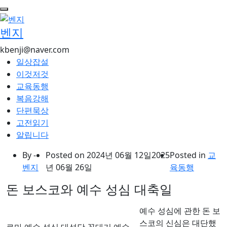
콘
텐
벤지
츠
로
kbenji@naver.com
건
일상잡설
너
이것저것
뛰
교육동행
기
복음강해
단편묵상
고전읽기
알립니다
By -
Posted on
2024년 06월 12일
2025
Posted in
교
벤지
년 06월 26일
육동행
돈 보스코와 예수 성심 대축일
예수 성심에 관한 돈 보
스코의 신심은 대단했
로마 예수 성심 대성당 꼭대기 예수