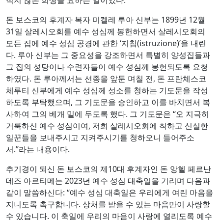
돈 보스코의 후계자 복자 미켈레 루아 신부는 1899년 12월
31일 살레시오회를 예수 성심께 봉헌하면서 살레시오회의
모든 집에 예수 성심 공경에 관한 ‘지침(istruzione)’을 내린
다. 루아 신부는 그 중요성을 강조하면서 특별히 양성집들과
그 집의 성당이나 수련자들이 예수 성심께 봉헌되도록 요청
하였다. 돈 루아께서는 선종을 앞둔 며칠 전, 돈 프란체스코
체루티 신부에게 예수 성심께 성소를 청하는 기도문을 작성
하도록 부탁했으며, 그 기도문을 승인하고 이를 바치면서 복
사하여 그의 베개 밑에 두도록 했다. 그 기도문은 “오 지극히
거룩하신 예수 성심이여, 저희 살레시오회에 착하고 신실한
일꾼들을 보내주시고 지켜주시기를 청하오니 들어주소
서.”라는 내용이다.
추기경이 되신 돈 보스코의 제10대 후계자인 돈 앙헬 페르난
데즈 아르티메는 2023년 예수 성심 대축일을 기리며 다음과
같이 말씀하신다: “예수 성심 대축일은 우리에게 여린 마음을
지니도록 촉구합니다. 상처를 받을 수 있는 마음만이 사랑할
수 있습니다. 이 축일에 우리의 마음이 사랑에 열리도록 예수