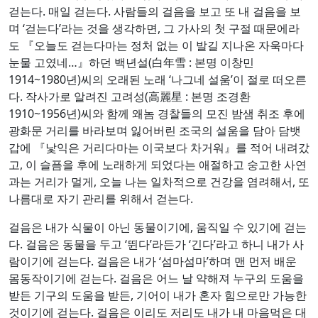
걷는다. 매일 걷는다. 사람들의 걸음을 보고 또 내 걸음을 보
며 ‘걷는다’라는 것을 생각하면, 그 가사의 첫 구절 때문에라
도 『오늘도 걷는다마는 정처 없는 이 발길 지나온 자욱마다
눈물 고였네…』하던 백년설(白年雪 : 본명 이창민
1914~1980년)씨의 오래된 노래 ‘나그네 설움’이 절로 떠오른
다. 작사가로 알려진 고려성(高麗星 : 본명 조경환
1910~1956년)씨와 함께 왜놈 경찰들의 모진 밤샘 취조 후에
광화문 거리를 바라보며 잃어버린 조국의 설움을 담아 담뱃
갑에 『낯익은 거리다마는 이국보다 차거워』를 적어 내려갔
고, 이 슬픔을 후에 노래하게 되었다는 애절하고 숭고한 사연
과는 거리가 멀게, 오늘 나는 일차적으로 건강을 염려해서, 또
나름대로 자기 관리를 위해서 걷는다.
걸음은 내가 식물이 아닌 동물이기에, 움직일 수 있기에 걷는
다. 걸음은 동물을 두고 ‘뛴다’라든가 ‘긴다’라고 하니 내가 사
람이기에 걷는다. 걸음은 내가 ‘섬마섬마’하며 맨 먼저 배운
몸동작이기에 걷는다. 걸음은 어느 날 약해져 누구의 도움을
받든 기구의 도움을 받든, 기어이 내가 혼자 힘으로만 가능한
것이기에 걷는다. 걸음은 이리도 저리도 내가 내 마음먹은 대