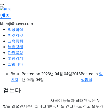
콘
텐
벤지
츠
로
kbenji@naver.com
건
일상잡설
너
이것저것
뛰
교육동행
기
복음강해
단편묵상
고전읽기
알립니다
By -
Posted on
2023년 04월 04일
2023
Posted in
일
벤지
년 04월 04일
상잡설
걷는다
사람이 동물과 달라진 것은 두
발로 걸으면서부터였다고 했다. 너도 걷고 나도 걷고 모두가