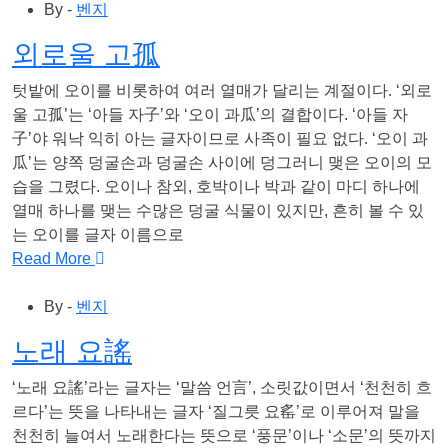
By -
벤지
외로울 고孤
텃밭에 오이를 비롯하여 여러 열매가 달리는 계절이다. ‘외로
울 고孤’는 ‘아들 자子’와 ‘오이 과瓜’의 결합이다. ‘아들 자
子’야 워낙 익히 아는 글자이므로 사족이 필요 없다. ‘오이 과
瓜’는 양쪽 덩굴손과 덩굴손 사이에 덩그러니 맺은 오이의 모
습을 그렸다. 오이나 참외, 호박이나 박과 같이 마디 하나에
열매 하나를 맺는 수많은 덩굴 식물이 있지만, 흔히 볼 수 있
는 오이를 글자 이름으로
Read More
By -
벤지
노래 요謠
‘노래 요謠’라는 글자는 ‘말씀 언言’, 소릿값이면서 ‘천천히 흐
르다’는 뜻을 나타내는 글자 ‘질그릇 요䍃’로 이루어져 말을
천천히 늘여서 노래한다는 뜻으로 ‘풍문’이나 ‘소문’의 뜻까지