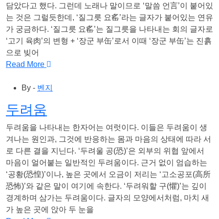
담았다고 했다. 그런데 노래나 말이므로 ‘말씀 언言’이 붙어있
는 것은 그럴듯한데, ‘질그릇 요䍃’라는 글자가 붙어있는 연유
가 궁금하다. ‘질그릇 요䍃’는 질그릇을 나타내는 회의 글자로
‘고기 육肉’의 변형 + ‘장군 부缶’로서 이때 ‘장군 부缶’는 진흙
으로 빚어
Read More
By -
벤지
두려움
두려움을 나타내는 한자어는 여럿이다. 이들은 두려움이 생
겨나는 원인과, 그것에 반응하는 몸과 마음의 상태에 따라 서
로 다른 결을 지닌다. ‘두려울 공(恐)’은 외부의 위협 앞에서
마음이 얼어붙는 일반적인 두려움이다. 근거 없이 엄습하는
‘공황(恐惶)’이나, 높은 곳에서 오금이 저리는 ‘고소공포(高所
恐怖)’와 같은 말이 여기에 속한다. ‘두려워할 구(懼)’는 깊이
경계하며 삼가는 두려움이다. 글자의 모양에서처럼, 마치 새
가 높은 곳에 앉아 두 눈을