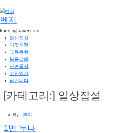
콘
텐
츠
벤지
로
kbenji@naver.com
건
일상잡설
너
이것저것
뛰
교육동행
기
복음강해
단편묵상
고전읽기
알립니다
[카테고리:]
일상잡설
By -
벤지
1번 누나