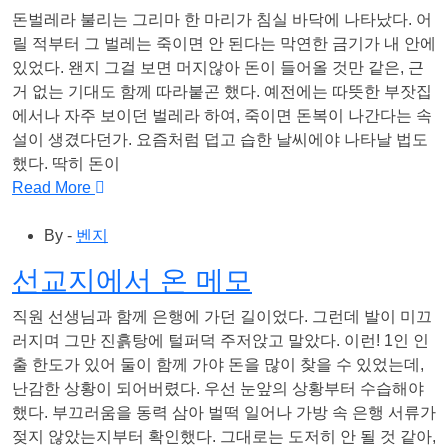
돈벌레라 불리는 그리마 한 마리가 침실 바닥에 나타났다. 어
릴 적부터 그 벌레는 죽이면 안 된다는 막연한 금기가 내 안에
있었다. 왠지 그걸 보면 머지않아 돈이 들어올 것만 같은, 근
거 없는 기대도 함께 따라붙곤 했다. 예전에는 따뜻한 부잣집
에서나 자주 보이던 벌레라 하여, 죽이면 돈복이 나간다는 속
설이 생겼다던가. 요즘처럼 덥고 습한 날씨에야 나타날 법도
했다. 딱히 돈이
Read More
By -
벤지
선교지에서 온 메모
직원 선생님과 함께 은행에 가던 길이었다. 그런데 발이 미끄
러지며 그만 진흙탕에 털퍼덕 주저앉고 말았다. 이런! 1인 인
출 한도가 있어 둘이 함께 가야 돈을 많이 찾을 수 있었는데,
난감한 상황이 되어버렸다. 우선 눈앞의 상황부터 수습해야
했다. 부끄러움을 동력 삼아 벌떡 일어나 가방 속 은행 서류가
젖지 않았는지부터 확인했다. 그대로는 도저히 안 될 것 같아,