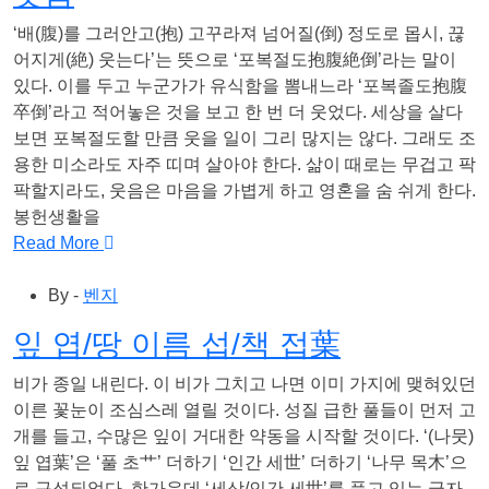
‘배(腹)를 그러안고(抱) 고꾸라져 넘어질(倒) 정도로 몹시, 끊
어지게(絶) 웃는다’는 뜻으로 ‘포복절도抱腹絶倒’라는 말이
있다. 이를 두고 누군가가 유식함을 뽐내느라 ‘포복졸도抱腹
卒倒’라고 적어놓은 것을 보고 한 번 더 웃었다. 세상을 살다
보면 포복절도할 만큼 웃을 일이 그리 많지는 않다. 그래도 조
용한 미소라도 자주 띠며 살아야 한다. 삶이 때로는 무겁고 팍
팍할지라도, 웃음은 마음을 가볍게 하고 영혼을 숨 쉬게 한다.
봉헌생활을
Read More
By -
벤지
잎 엽/땅 이름 섭/책 접葉
비가 종일 내린다. 이 비가 그치고 나면 이미 가지에 맺혀있던
이른 꽃눈이 조심스레 열릴 것이다. 성질 급한 풀들이 먼저 고
개를 들고, 수많은 잎이 거대한 약동을 시작할 것이다. ‘(나뭇)
잎 엽葉’은 ‘풀 초艹’ 더하기 ‘인간 세世’ 더하기 ‘나무 목木’으
로 구성되었다. 한가운데 ‘세상/인간 세世’를 품고 있는 글자