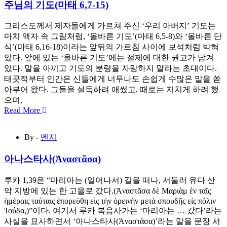
주님의 기도(마태 6,7-15)
그리스도께서 제자들에게 가르쳐 주신 ‘우리 아버지’ 기도는
마치 액자 속 그림처럼, ‘올바른 기도’(마태 6,5-8)와 ‘올바른 단
식’(마태 6,16-18)이라는 앞뒤의 가르침 사이에 보석처럼 박혀
있다. 앞에 있는 ‘올바른 기도’에는 절제에 대한 권고가 담겨
있다. 말을 아끼고 기도의 분량을 자랑하지 말라는 초대이다.
태곳적부터 인간은 신들에게 너무나도 손쉽게 수많은 말을 쏟
아부어 왔다. 그들을 설득하려 애썼고, 때로는 지치게 하려 했
으며,
Read More
By -
벤지
아나스타사(Ἀναστᾶσα)
루카 1,39은 “마리아는 (일어나서) 길을 떠나, 서둘러 유다 산
악 지방에 있는 한 고을로 갔다.(Ἀναστᾶσα δὲ Μαριὰμ ἐν ταῖς
ἡμέραις ταύταις ἐπορεύθη εἰς τὴν ὀρεινὴν μετὰ σπουδῆς εἰς πόλιν
Ἰούδα,)”이다. 여기서 루카 복음사가는 ‘마리아는 … 갔다’라는
사실을 묘사하면서 ‘아나스타사(Ἀναστᾶσα)’라는 말을 문장 서