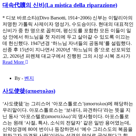
대속代贖의 신비(La mistica della riparazione)
* 디보 바르소티((Divo Barsotti, 1914~2006) 신부는 이탈리아의
저명한 가톨릭 사제이자 영성가, 수도승이다. 현대의 대표적인
신비가 중 한 명으로 꼽히며, 평신도를 포함한 모든 이들이 일
상 안에서 하느님을 첫 자리에 두고 살아갈 수 있도록 이끄는
데 헌신했다. 1947년경 ‘하느님 자녀들의 공동체’를 설립했다.
선종 후 15년이 지나면서 2020년 ‘하느님의 종’으로 선포되었
고, 2026년 피렌체 대교구에서 진행된 그의 시성·시복 조사가
Read More
By -
벤지
사도使徒(αποστολοs)
‘사도使徒’는 그리스어 ‘아포스톨로스’(αποστολοs)에 해당하는
우리말이다. 아포스톨로스는 ‘보내다, 파견하다’라는 뜻을 지
닌 동사 ‘아포스텔로(αποστελλω)’의 명사형이다. 아포스톨로
스는 원래 ‘사절, 특사, 소식의 전달자’ 같은 일반 용어였는데,
신약성경에 80여 번이나 등장하면서 ‘예수 그리스도의 복음을
전하고자 파견된 사람’이라는 성경의 언어로 굳어졌다고 할