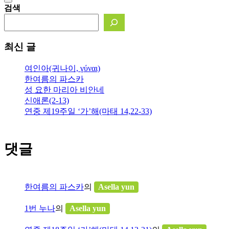
검색
최신 글
여인아(귀나이, γύναι)
한여름의 파스카
성 요한 마리아 비안네
신애론(2-13)
연중 제19주일 ‘가’해(마태 14,22-33)
댓글
한여름의 파스카
의
Asella yun
1번 누나
의
Asella yun