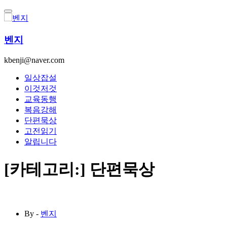
콘
텐
츠
벤지
로
건
kbenji@naver.com
너
뛰
일상잡설
기
이것저것
교육동행
복음강해
단편묵상
고전읽기
알립니다
[카테고리:]
단편묵상
By -
벤지