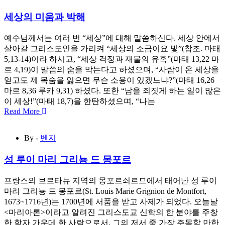
세상의 미움과 박해
예수님께서는 여러 번 “세상”에 대해 말씀하신다. 세상 안에서
살아갈 그리스도인을 가리켜 “세상의 소금이요 빛”(참조. 마태
5,13-14)이라 하시고, “세상 걱정과 재물의 유혹”(마태 13,22 마
르 4,19)이 말씀의 숨을 막는다고 하셨으며, “사람이 온 세상을
얻고도 제 목숨을 잃으면 무슨 소용이 있겠느냐?”(마태 16,26
마르 8,36 루카 9,31) 하셨다. 또한 “남을 죄짓게 하는 일이 많은
이 세상!”(마태 18,7)을 한탄하셨으며, “나는
Read More
By -
벤지
성 루이 마리 그리뇽 드 몽포르
프랑스의 브르타뉴 지역의 몽포르쇠르므에서 태어난 성 루이
마리 그리뇽 드 몽포르(St. Louis Marie Grignion de Montfort,
1673~1716년)는 1700년에 서품을 받고 사제가 되었다. 오늘날
<마리아론>이라고 알려진 그리스도교 신학의 한 분야를 주창
한 학자 가운데 한 사람으로서, 그의 저서 중 가장 주목할 만한