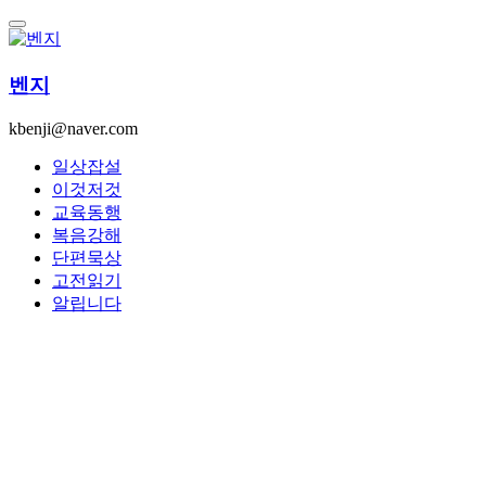
콘
텐
츠
벤지
로
건
kbenji@naver.com
너
뛰
일상잡설
기
이것저것
교육동행
복음강해
단편묵상
고전읽기
알립니다
By -
벤지
Posted on
2026년 06월 29일
2026년 07월 05일