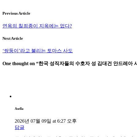
– 사제 성소의 증가를 위해 내가 해야 하는 실천적 노력에는 어
Previous Article
※
성 김대건 안드레아 사제
(7월 5일)
연옥의 칠죄종이 지옥에는 없다?
Tags:
성 김대건 안드레아 사제
Next Article
‘쌍둥이’라고 불리는 토마스 사도
One thought on “
한국 성직자들의 수호자 성 김대건 안드레아 사제 
Asella
2026년 07월 09일 at 6:27 오후
답글