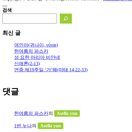
검색
최신 글
여인아(귀나이, γύναι)
한여름의 파스카
성 요한 마리아 비안네
신애론(2-13)
연중 제19주일 ‘가’해(마태 14,22-33)
댓글
한여름의 파스카
의
Asella yun
1번 누나
의
Asella yun