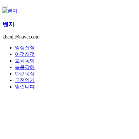
콘
텐
츠
벤지
로
건
kbenji@naver.com
너
뛰
일상잡설
기
이것저것
교육동행
복음강해
단편묵상
고전읽기
알립니다
By -
벤지
Posted on
2024년 06월 12일
2025년 06월 26일