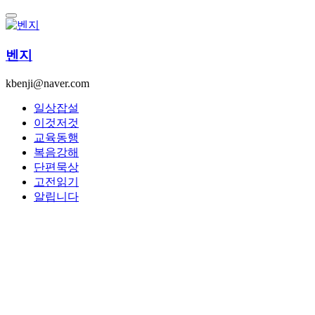
콘
텐
츠
벤지
로
건
kbenji@naver.com
너
뛰
일상잡설
기
이것저것
교육동행
복음강해
단편묵상
고전읽기
알립니다