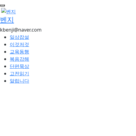
콘
텐
벤지
츠
로
kbenji@naver.com
건
일상잡설
너
이것저것
뛰
교육동행
기
복음강해
단편묵상
고전읽기
알립니다
By -
Posted on
2026년 05월 08일
2026
Posted in
단
벤지
년 05월 12일
편묵상