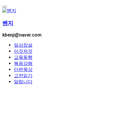
콘
텐
츠
벤지
로
건
kbenji@naver.com
너
뛰
일상잡설
기
이것저것
교육동행
복음강해
단편묵상
고전읽기
알립니다
By -
벤지
Posted on
2024년 08월 25일
2025년 08월 26일