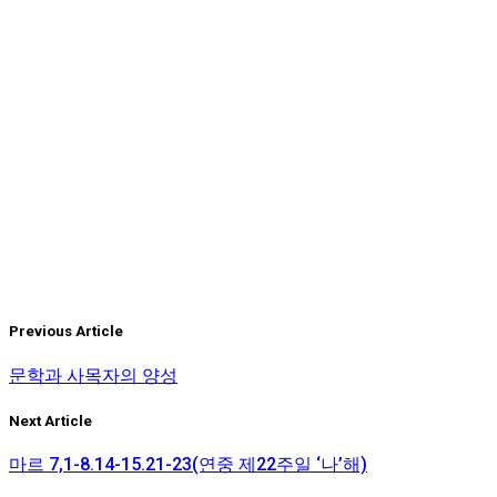
그는 다시 눈을 들어 슬픔에 당황하는 우리를 보고 말했습니
다. “어미를 여기다 묻어다오.”
나는 말문이 막히고, 울음을 억지로 참고 있었는데 내 형은 무
엇인가 중얼거리며 차라리 고향에서 돌아가셔야 마음이 편하
지, 남의 땅에서는 안 된다는 것이었습니다.
그 소리를 들은 어머니는 쓸데없는 생각을 한다고 찌푸린 얼굴
로 나무란 다음, 나를 향하여 말하였습니다. “보아라, 무슨 소
리를 하는지.” 이어서 또 우리 둘에게 말하는 것이었습니다.
“내 몸뚱이사 어디다 묻든지 그 일로 해서 조금도 걱정하지 말
아라. 한 가지만 너희한테 부탁한다. 너희가 어디 있든지 주님
의 제단에서 날 기억해다오.” 어미는 간신히 이런 말로 그 뜻을
전하다가 뚝 그치고, 치열해 오는 증세 때문에 진땀을 흘리고
있는 것이었습니다.(성 아우구스티노 주교의 ‘고백록’에서 Lib.
Previous Article
9,10-11: CSEL 33,215-219 – 성무일도 독서기도 제2독서)
문학과 사목자의 양성
Tags:
성 아우구스티누스
성 암브로시오
성녀 모니카
Next Article
마르 7,1-8.14-15.21-23(연중 제22주일 ‘나’해)