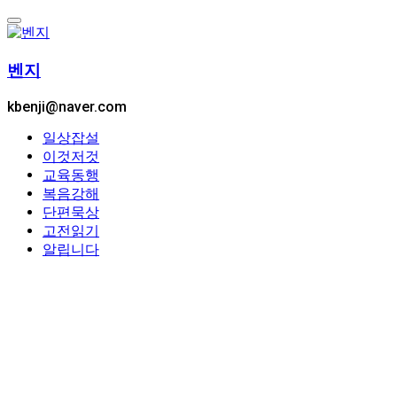
콘
텐
츠
벤지
로
건
kbenji@naver.com
너
뛰
일상잡설
기
이것저것
교육동행
복음강해
단편묵상
고전읽기
알립니다
By -
벤지
Posted on
2025년 06월 13일
2025년 06월 13일