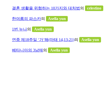
결혼 생활을 위협하는 10가지와 대처법
의
celestino
한여름의 파스카
의
Asella yun
1번 누나
의
Asella yun
연중 제18주일 ‘가’해(마태 14,13-21)
의
Asella yun
베타니아의 3남매
의
Asella yun