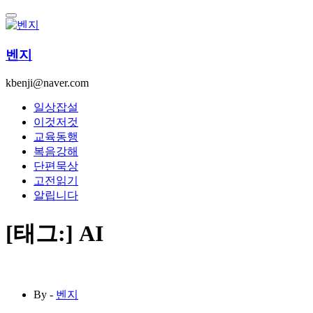
콘
텐
츠
벤지
로
건
kbenji@naver.com
너
뛰
일상잡설
기
이것저것
교육동행
복음강해
단편묵상
고전읽기
알립니다
[태그:]
AI
By -
벤지