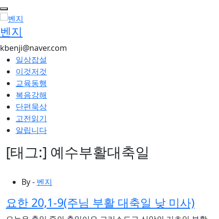
콘
텐
벤지
츠
로
kbenji@naver.com
건
일상잡설
너
이것저것
뛰
교육동행
기
복음강해
단편묵상
고전읽기
알립니다
[태그:]
예수부활대축일
By -
벤지
요한 20,1-9(주님 부활 대축일 낮 미사)
오늘은 축일 중의 축일이요 그리스도교 신앙의 기초인 부활