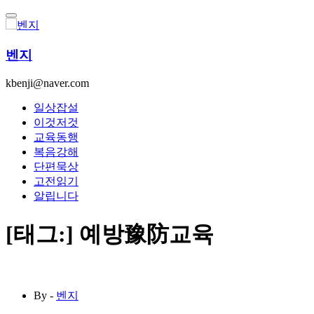
콘
텐
츠
벤지
로
건
kbenji@naver.com
너
뛰
일상잡설
기
이것저것
교육동행
복음강해
단편묵상
고전읽기
알립니다
[태그:]
예방豫防교육
By -
벤지