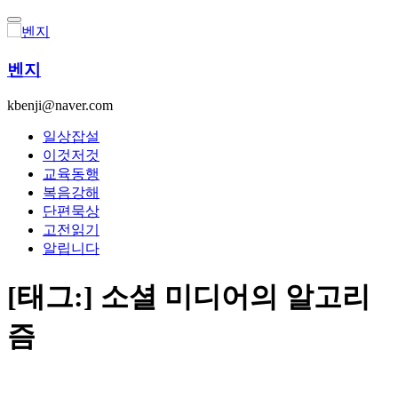
콘
텐
츠
벤지
로
건
kbenji@naver.com
너
뛰
일상잡설
기
이것저것
교육동행
복음강해
단편묵상
고전읽기
알립니다
[태그:]
소셜 미디어의 알고리
즘