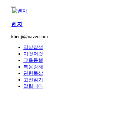
콘
텐
츠
벤지
로
건
kbenji@naver.com
너
By -
벤지
뛰
일상잡설
Posted on
202
기
이것저것
Posted in
교육
교육동행
1 Comment
복음강해
단편묵상
고전읽기
알립니다
라는 단체를 만나 
신 즉흥 연설을 하
공식 연설문이다. 쉬
릭 교육 계획의 발전을 
Catholic Educ
혜를 뜻하게 된다.