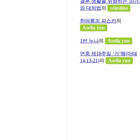
결혼 생활을 위협하는 10가
와 대처법
의
celestino
타운 파크에서 영어를 공부
말하겠습니다.(이하 이탈리
한여름의 파스카
의
Asella yun
분의 강의를 듣고, 거의 이
1번 누나
의
Asella yun
과 안전 사이의 긴장 속에
일입니다. 우리는 누군가의
연중 제18주일 ‘가’해(마태
야만
합니다. 그렇게 하다 보
14,13-21)
의
Asella yun
와 마음(heart)과 손(hand)들
 조화調和 말입니다.
다.…인생의 미궁도 생각합니
 길을 잃지 않도록 도와줄
교육하는 이들과 함께 걷지 않고서는
다. 여러분이 제게 주신 <
서는 “교육은 순수한 수사학적인
운 내용을 말해 줍니다. 소
지지 않도록 그러한 실수를
하고, 손을 잡고(prende
 e aspetta.) 이것이 인간 교