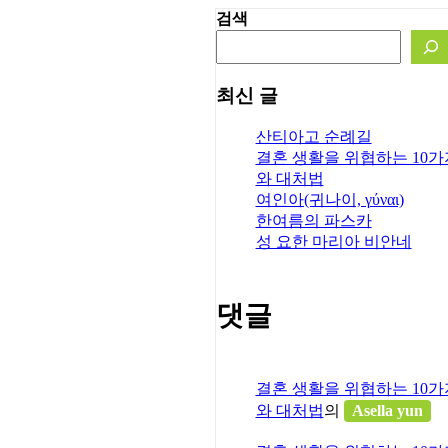
검색
최신 글
산티아고 순례길
결혼 생활을 위협하는 10가
와 대처법
여인아(귀나이, γύναι)
한여름의 파스카
성 요한 마리아 비안네
획의 발전을 위한 연구자들’이
댓글
황님께서는 준비된 원고 대
 즉흥 연설문이고 후반부는
부분이 있다.(* ‘세계 가톨
earchers Advancing
결혼 생활을 위협하는 10가
GRACE’라는 어휘로 은총이나 은
와 대처법
의
Asella yun
다)