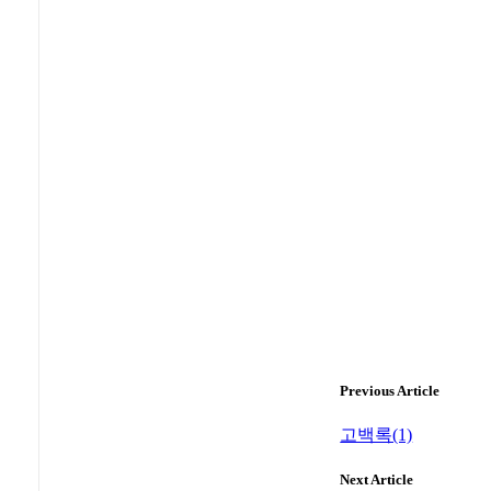
의 신비를 인식하도
한 선언, 제2항) 
게 해야 하는 위대
와 자매가 되게 하
공존, 형제적인 연
며칠 간의 여러분 
효과적인 수단들을 
동시에 가톨릭 교
로 새롭게 하시며, 
분 각자에게 영감을
를 위한 여러분의 
고 믿습니다.
감사드리면서 여러분
다. 여러분 모두를
에 기쁨과 평화의 
오. 감사합니다!(교
Previous Article
*영어나 이탈리아어
고백록(1)
Tags:
3H
가톨릭 
Next Article