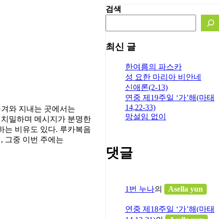
검색
최신 글
한여름의 파스카
성 요한 마리아 비안네
신애론(2-13)
연중 제19주일 ‘가’해(마태
14,22-33)
 옮겨와 지내는 곳에서는
망설임 없이
 구성이 치밀하며 메시지가 분명한
는 비유도 있다. 루카복음
, 그중 이번 주에는
댓글
1번 누나
의
Asella yun
연중 제18주일 ‘가’해(마태