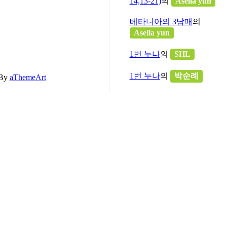
14,13-21)
의
Asella yun
베타니아의 3남매
의
Asella yun
1번 누나
의
SHL
1번 누나
의
박순례
By
aThemeArt