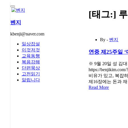
콘
텐
[태그:]
루
츠
벤지
로
건
kbenji@naver.com
너
By -
벤지
뛰
일상잡설
기
이것저것
연중 제25주일 ‘다’
교육동행
복음강해
※ 9월 20일 성
단편묵상
https://benji
고전읽기
비유가 있고, 복잡
알립니다
제16장에는 돈과 
Read More