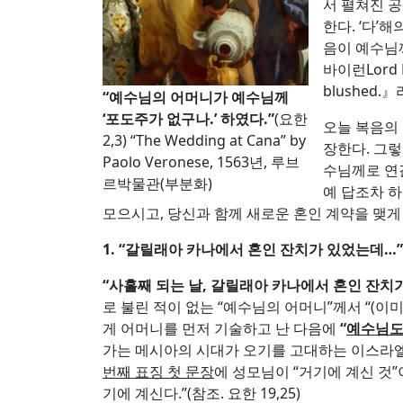
서 펼쳐진 
한다. ‘다’
음이 예수님
바이런Lord 
blushed
“예수님의 어머니가 예수님께
‘포도주가 없구나.’ 하였다.”
(요한
오늘 복음의
2,3) “The Wedding at Cana” by
장한다. 그
Paolo Veronese, 1563년, 루브
수님께로 연
르박물관(부분화)
예 답조차 
모으시고, 당신과 함께 새로운 혼인 계약을 맺게
1. “
갈릴래아 카나에서 혼인 잔치가 있었는데
…
”
“
사흘째 되는 날
,
갈릴래아 카나에서 혼인 잔치
로 불린 적이 없는 “예수님의 어머니”께서 “(이미
게 어머니를 먼저 기술하고 난 다음에
“
예수님도
가는 메시아의 시대가 오기를 고대하는 이스라엘의
번째 표징 첫 문장
에 성모님이 “거기에 계신 것
기에 계신다.”(참조. 요한 19,25)