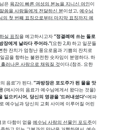
모님은
육감이 빠른 여성의 본능을 지니신 여인
이
 말씀을 사람들에게 전달하신 분
이셨고,
예수님
님의 첫 번째 표징으로부터 마지막 표징까지 예
하실 표징
을 예고하시고자
“
정결례에 쓰는 돌로
과방장에게 날라다 주어라
.”
(요한 2,8) 하고 일꾼들
뻔한 잔치가 엄청난 풍요로움과 기쁨의 잔치로
는 일곱을 향하는 불완전한 숫자임이 분명하다. 하
 흘러나온 사랑으로 채워질 것
이다.(참조. 요한
의 음료’가 된다.
“
과방장은 포도주가 된 물을 맛
들은
(메시아의 음료가 예수님에게서 왔다는 것을)
을 일으키시어
,
당신의 영광을
‘
드러내셨다
’
<에파
은 실로 예수님과 당신의 교회 사이에 이루어질 어린
 결코 다함이 없을
예수님 사랑의 선물인 포도주
이
순종하고 믿는 그분과의 만남을 거행하면서, 예수