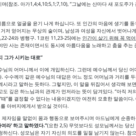
며(참조. 아가1,4;4,10;5,1;7,10), “그날에는 산마다 새 포도주
름으로 얼굴을 윤기 나게 하십니다. 또 인간의 마음에 생기를 돋우는
 거저 얻어지는 무상의 술이며, 남성과 여성을 자신에서 벗어나게
-24와 병행구. 1코린 11,23-25)에는
인간이 살기 위해 꼭 먹
야만 사는 존재이면서도 동시에 아름다움을 노래하고 춤을 추는 
 그가 시키는 대로
”
수님의 어머니께서 이에 개입하신다. 그런데 예수님께서 당신 
) 한다. 수수께끼 같은 예수님의 대답은 어느 정도 어머님과 거리를
계시라고 말하는 듯하다. 그렇지만, 이 말을 뒤집어서 생각해 보
도 깊은 하느님과의 관계가 먼저라는 뜻이 담겨있다. “아직 저의
“때”를 결정할 수 없다는 내용이겠지만 여전히 모호한 말씀이다.
징조를 아버지에게서 받으실 것이다.
의 제자임을 말없이 몸과 행동으로 보여주시며 아드님에게 순종하
하여라
’
하고 말하였다
.”
(요한 2,5) 무엇보다도 성모님께서는 당
청하신다. 성모님은 자기 자신의 의도를 일절 남기지 않는다. 참