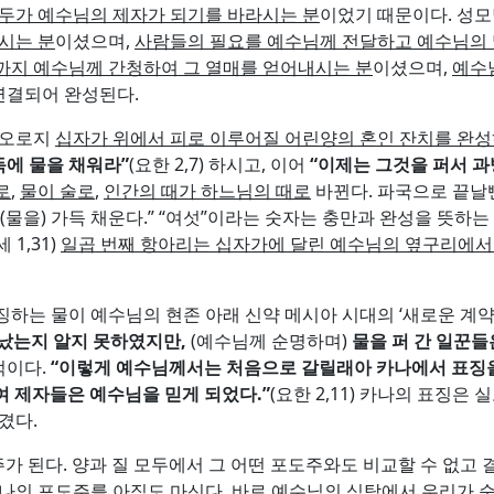
두가 예수님의 제자가 되기를 바라시는 분
이었기 때문이다. 성
시는 분
이셨으며,
사람들의 필요를 예수님께 전달하고 예수님의
까지 예수님께 간청하여 그 열매를 얻어내시는 분
이셨으며,
예수
 연결되어 완성된다.
 오로지
십자가 위에서 피로 이루어질 어린양의 혼인 잔치를 완성
독에 물을 채워라
”
(요한 2,7) 하시고, 이어
“
이제는 그것을 퍼서 
로
,
물이 술로
,
인간의 때가 하느님의 때로
바뀐다. 파국으로 끝날
(물을) 가득 채운다.” “여섯”이라는 숫자는 충만과 완성을 뜻하
1,31)
일곱 번째 항아리는 십자가에 달린 예수님의 옆구리에서
하는 물이 예수님의 현존 아래 신약 메시아 시대의 ‘새로운 계약
났는지 알지 못하였지만
,
(예수님께 순명하며)
물을 퍼 간 일꾼
징적이다.
“
이렇게 예수님께서는 처음으로 갈릴래아 카나에서 표징
 제자들은 예수님을 믿게 되었다
.”
(요한 2,11) 카나의 표징
겼다.
주가 된다. 양과 질 모두에서 그 어떤 포도주와도 비교할 수 없고
나의 포도주를 아직도 마신다
. 바로
예수님의 식탁
에서 우리가 