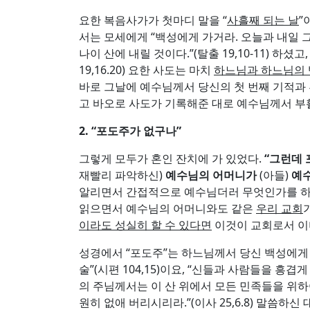
요한 복음사가가 첫마디 말을 “
사흘째 되는 날
”
서는 모세에게 “백성에게 가거라. 오늘과 내일 
나이 산에 내릴 것이다.”(탈출 19,10-11) 
19,16.20) 요한 사도는 마치
하느님과 하느님의 
바로 그날에 예수님께서 당신의 첫 번째 기적과 혼
고 바오로 사도가 기록해준 대로 예수님께서 
2. “
포도주가 없구나
”
그렇게 모두가 혼인 잔치에 가 있었다.
“
그런데 
재빨리 파악하신)
예수님의 어머니가
(아들)
예
알리면서 간접적으로 예수님더러 무엇인가를 하도
읽으면서 예수님의 어머니와도 같은
우리 교회
이라도 성실히 할 수 있다면
이것이 교회로서 이미
성경에서 “포도주”는 하느님께서 당신 백성에게
술”(시편 104,15)이요, “신들과 사람들을 흥
의 주님께서는 이 산 위에서 모든 민족들을 위하
원히 없애 버리시리라.”(이사 25,6.8) 말씀하