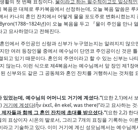
공생활의 첫 번째 표징이다.
물이라고 하는 필수적이고도 일상적인
해의 복음은 대체로 루카복음에서 선정하는데, 오늘 복음 말씀은 
께서 카나의 혼인 잔치에서 어떻게 물을 포도주로 변화시켰는지 
Byron(1788~1824년)이 오늘 복음을 두고 『물이 주인을 만나 얼굴 붉혔
.』라고 묘사하였다고 전해진다.
 혼인에서 주인공인 신랑과 신부가 누구였는지는 알려지지 않으면서
렇지만 여러 등장인물 중에서 예수님이 단연코 주인공이신 것은 틀
결되고 있기 때문이다. 혼인의 주연이라고 할 수 있는 신부는 나타
하지 않는다. 이런 식으로 제4복음서는 예수님께서 앞 장인 제1
 된 신부와도 같은 그 공동체와 혼인 잔치를 거행하시는 것처럼 
가 있었는데
,
예수님의 어머니도 거기에 계셨다
.”
(요한 2,1)에
)
거기에 계셨다
(ἦν ἐκεῖ, ên ekeî, was there)”라고
 제자들과 함께 그 혼인 잔치에 초대를 받으셨다
.”
(요한 2,2) 
 표상이자 시온의 딸로서, 그리고 7개의 표징을 기록하는 이른바 
”이라고 기술하고 있다. 이미 거기에 계신 성모님께서는 예수님