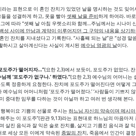
이라는 표현으로 이 혼인 잔치가 있었던 날을 명시하는 것도 잊어
그들을 성결하게 하고, 옷을 빨아
셋째 날을 준비
하게 하여라. 바로
하셨고, 그에 따라 “셋째 날 아침 우렛소리와 함께…주님께서는 시나이 
백성 사이에 만남과 계약이 이루어지던 그 구약의 내용을 상기
인 잔치를 지내셨다고 기록한다. “사흘째 되는 날”은 “성경 말씀
부활하시고 살아계신다는 사실이 계시된
예수님 영광의 날
이다.
포도주가 떨어지자
…
”
(요한 2,3)에서 보듯이, 포도주가 없었다.
수님께
‘
포도주가 없구나
.’
하였다
.”
(요한 2,3) 예수님의 어머니
록 정중하게 요청한다. 잔치에 포도주가 떨어진다면 어떻게 그 
가 예수님의 어머니처럼 ‘포도주가 떨어졌다.’ ‘사람들이 기쁘지 않
 중대한 임무를 다하는 것이 아닐까 하고 여러 번 생각해 본다.
 행복이요 기쁨의 선물로 주시는
하느님 자신의 약속이며 메시아
겹게 해주는 이 포도주”(판관 9,13)라는 표현대로 하느님의 마음마
여 살진 음식과 잘 익은 술로 잔치를, 살지고 기름진 음식과 잘 
신 대로 세상 모든 이에게 약속된
종말의 잔
치, 죽음에서 인간이 결