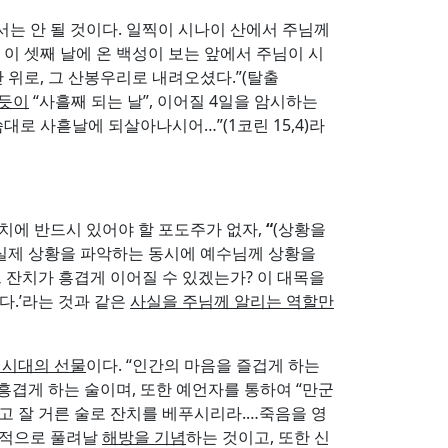
서는 안 될 것이다. 일찍이 시나이 산에서 주님께
 이 셋째 날에 온 백성이 보는 앞에서 주님이 시
산 위로, 그 산봉우리로 내려오셨다.”(탈출
하듯이
“사흘째 되는 날”, 이어질 4일을 암시하는
대로 사흗날에 되살아나시어…”(1코린 15,4)라
 잔치에 반드시 있어야 할 포도주가 없자,
“
(상황을
는 실제 상황을 파악하는 동시에 예수님께 상황을
잔치가 흥겹게 이어질 수 있겠는가? 이 대목을
다.’라는 것과 같은
사실을 주님께 알리는 역할만
 시대의 선물
이다. “인간의 마음을 즐겁게 하는
저 흥겹게 하는 술이며, 또한 예언자를 통하여 “만군
익고 잘 거른 술로 잔치를 베푸시리라.…죽음을 영
정적으로 풀려날
해방을 기념
하는 것이고, 또한 신