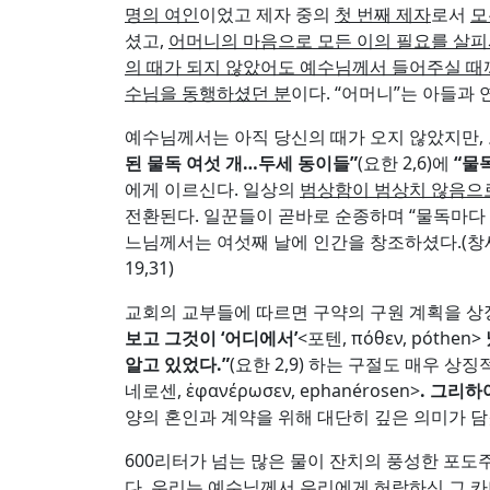
명의 여인
이었고 제자 중의
첫 번째 제자
로서
모
셨고,
어머니의 마음으로 모든 이의 필요를 살피
의 때가 되지 않았어도 예수님께서 들어주실 때
수님을 동행하셨던 분
이다. “어머니”는 아들과
예수님께서는 아직 당신의 때가 오지 않았지만,
된 물독 여섯 개
…
두세 동이들
”
(요한 2,6)에
“
물
에게 이르신다. 일상의
범상함이 범상치 않음으
전환된다. 일꾼들이 곧바로 순종하며 “물독마다 
느님께서는 여섯째 날에 인간을 창조하셨다.(창세 
19,31)
교회의 교부들에 따르면 구약의 구원 계획을 상징
보고 그것이
‘
어디에서
’
<포텐, πόθεν, póthen>
알고 있었다
.”
(요한 2,9) 하는 구절도 매우 상
네로센, ἐφανέρωσεν, ephanérosen>
.
그리하여
양의 혼인과 계약을 위해 대단히 깊은 의미가 담
600리터가 넘는 많은 물이 잔치의 풍성한 포도
다. 우리는 예수님께서 우리에게 허락하신 그
카