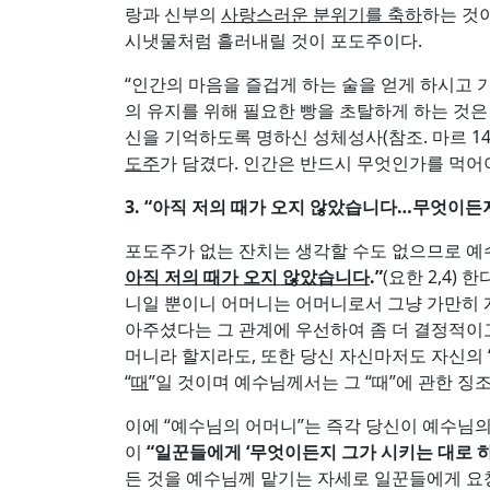
랑과 신부의
사랑스러운 분위기를 축하
하는 것이
시냇물처럼 흘러내릴 것이 포도주이다.
“인간의 마음을 즐겁게 하는 술을 얻게 하시고 기
의 유지를 위해 필요한 빵을 초탈하게 하는 것은
신을 기억하도록 명하신 성체성사(참조. 마르 14,22
도주
가 담겼다. 인간은 반드시 무엇인가를 먹어
3. “
아직 저의 때가 오지 않았습니다
…
무엇이든지
포도주가 없는 잔치는 생각할 수도 없으므로 예
아직 저의 때가 오지 않았습니다
.”
(요한 2,4
니일 뿐이니 어머니는 어머니로서 그냥 가만히 
아주셨다는 그 관계에 우선하여 좀 더 결정적이고
머니라 할지라도, 또한 당신 자신마저도 자신의 
“
때
”일 것이며 예수님께서는 그 “때”에 관한 
이에 “예수님의 어머니”는 즉각 당신이 예수님
이
“
일꾼들에게
‘
무엇이든지 그가 시키는 대로 
든 것을 예수님께 맡기는 자세로 일꾼들에게 요