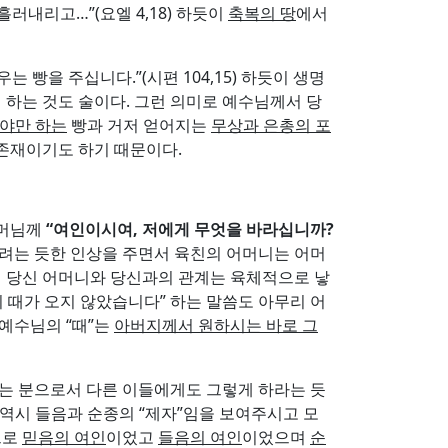
가 흘러내리고…”(요엘 4,18) 하듯이
축복의 땅
에서
 빵을 주십니다.”(시편 104,15) 하듯이 생명
 하는 것도 술이다. 그런 의미로 예수님께서 당
어야만 하는
빵과 거저 얻어지는
무상과 은총의 포
존재이기도 하기 때문이다.
어머님께
“
여인이시여
,
저에게 무엇을 바라십니까
?
 두려는 듯한 인상을 주면서 육친의 어머니는 어머
면 당신 어머니와 당신과의 관계는 육체적으로 낳
 때가 오지 않았습니다” 하는 말씀도 아무리 어
 예수님의 “때”는
아버지께서 원하시는 바로 그
는 분으로서 다른 이들에게도 그렇게 하라는 듯
신 역시 들음과 순종의 “제자”임을 보여주시고 모
으로
믿음의 여인
이었고
들음의 여인
이었으며
순