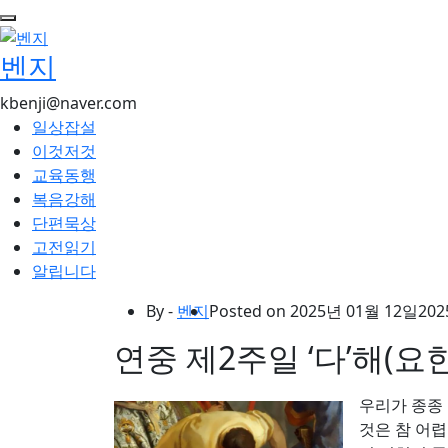
콘
텐
벤지
츠
로
kbenji@naver.com
건
일상잡설
너
이것저것
뛰
교육동행
기
복음강해
단편묵상
고전읽기
알립니다
By -
벤지
Posted on
2025년 01월 12일
202
연중 제2주일 ‘다’해(요한 
우리가 종종
것은 참 어