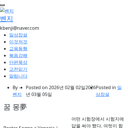
콘
텐
벤지
츠
로
kbenji@naver.com
건
일상잡설
너
이것저것
뛰
교육동행
기
복음강해
단편묵상
고전읽기
알립니다
By -
Posted on
2026년 02월 02일
2026
Posted in
일
벤지
년 03월 05일
상잡설
꿈 몽夢
어떤 시험장에서 시험지에
답을 써야 했다. 여럿이 함
Poster Sogno a Venezia |