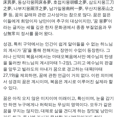
床異夢, 동상각몽同床各夢, 호접지몽胡蝶之夢, 삼도지몽三刀
之夢, 나부지몽羅浮之夢, 남가일몽南柯一夢, 무산지몽巫山之
夢 등, 꿈의 갈래와 관련 고사성어는 참으로 많다. 꿈은 젊은
이들에게 희망이자 낭만이며 추구의 대상이지만, ‘꿈 몽夢’이
라는 글자는 세월 깊은 한자 문화권에서 종종 부질없음과 무
상無常의 정서를 품어 왔다.
성경, 특히 구약에서는 인간이 쉽게 알아들을 수 없는 하느님
의 계시가 ‘꿈’을 통해 전해지는 장면이 수없이 등장한다. 그
러나 신약의 복음서에서는 마태오복음에서만 예수님의 탄생
을 둘러싼 하느님의 계시(마태 1–2장), 그리고 예수님의 판결
을 앞두고 빌라도의 아내가 꿈으로 경고하는 대목(마태
27,19)을 제외하면, 꿈에 관한 언급이 거의 없다. 이런 의미에
서 성경의 꿈은 계시이며, 복음은 계시로 이루어진 실제라 할
수 있다.
꿈은 아직 오지 않은 미지이며 미래이고, 확신이며, 눈을 감기
만 하면 누구에게나 허락되는 무상의 영역이다. 모두가 같은
꿈을 꾸지는 않지만, 대체로 삶을 견디게 하는 장밋빛 낭만이
기도 하고, 동시에 가시가 무성한 가시밭길이기도 하다.