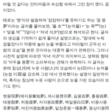
버릴 것 같다는 안타까움과 속상함 속에서 그만 잠이 깼다. 꿈
이었다.
때로는 ‘맹’이라 발음하며 ‘캄캄하다’를 뜻하기도 하는 ‘꿈 몽
夢’이라는 글자를 풀어보면, ‘풀 초艹’(눈꺼풀) + ‘눈 목罒’(눈)
+ ‘덮을 멱冖’(덮다) + ‘저녁 석夕’(밤)으로 해석되곤 한다. 글자
의 생김을 기억하기 쉽게 풀어낸 설명으로는, “침대에 누워
잠들었다가 악몽에 놀라 눈을 부릅뜨고 머리털이 곤두선 사
람의 모습”을 본뜬 것이라는 대중적 풀이가 전해진다. 그러나
사전적 설명에 따르면 ‘저녁 석夕’이 의미부이고, 생략된 형태
의 ‘어두울 몽瞢’이 소리부라는 견해가 유력하다. 이 글자는
본래 침상(爿)에 누운 사람(人)의 모습에서 눈(目)이나 눈꺼풀
(눈썹 미眉)을 강조해 그린 데서 연유했다는 설명이 일반적이
며, 혹자는 침상에 누운 사람이 손으로 눈을 가린 모습이라 보
기도 한다.
현몽現夢(예지몽豫知夢), 계시몽啓示夢, 길몽吉夢, 흉몽凶夢,
태몽胎夢, 허몽虛夢, 자각몽自覺夢, 백일몽白日夢, 비몽사몽
非夢似夢, 여진여몽如眞如夢, 일장춘몽一場春夢, 동상이몽同