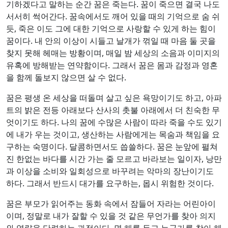
기하겠다고 말하는 순간 꿈은 죽는다. 꿈이 죽으면 결국 나도
서서히 썩어간다. 꿈속에서도 깨어 있을 때의 기억으로 숨 쉬
듯, 죽은 이도 그에 대한 기억으로 사랑할 수 있게 하는 힘이
꿈이다. 내 안의 이상이 시들고 날개가 꺾일 때 마음 둘 곳을
찾지 못해 헤매는 방황이며, 매일 밤 세상의 소음과 이미지의
유혹에 방해받는 연약함이다. 그래서 꿈은 몸과 감정과 영혼
을 함께 돌보지 않으면 살 수 없다.
꿈은 평생 온 세상을 떠돌며 살고 싶은 욕망이기도 하고, 아파
트의 밝은 전등 아래보다 산사의 촛불 아래에서 더 친숙한 무
엇이기도 하다. 나의 꿈에 수많은 사람이 따라 죽을 수도 있기
에 내가 우는 것이고, 생산하는 사람에게는 목숨과 책임을 요
구하는 숙명이다. 달콤하면서도 씁쓸하다. 꿈은 눈앞에 펼쳐
진 한없는 바다를 시간 가는 줄 모르고 바라보는 일이자, 낭만
과 이상을 소비와 일회성으로 바꾸려는 악마의 장난이기도
하다. 그래서 반드시 대가를 요구하는, 몹시 위험한 것이다.
꿈은 부모가 읽어주는 동화 속에서 잠들어 자라는 어린아이
이며, 정말로 내가 잘할 수 있을 것 같은 무언가를 찾아 의지
와 역량을 단련하는 과정이다. 몇 해를 두고 누군가를 찾아 헤