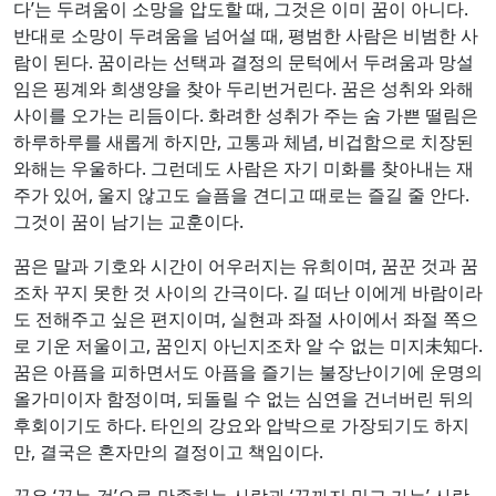
다’는 두려움이 소망을 압도할 때, 그것은 이미 꿈이 아니다.
반대로 소망이 두려움을 넘어설 때, 평범한 사람은 비범한 사
람이 된다. 꿈이라는 선택과 결정의 문턱에서 두려움과 망설
임은 핑계와 희생양을 찾아 두리번거린다. 꿈은 성취와 와해
사이를 오가는 리듬이다. 화려한 성취가 주는 숨 가쁜 떨림은
하루하루를 새롭게 하지만, 고통과 체념, 비겁함으로 치장된
와해는 우울하다. 그런데도 사람은 자기 미화를 찾아내는 재
주가 있어, 울지 않고도 슬픔을 견디고 때로는 즐길 줄 안다.
그것이 꿈이 남기는 교훈이다.
꿈은 말과 기호와 시간이 어우러지는 유희이며, 꿈꾼 것과 꿈
조차 꾸지 못한 것 사이의 간극이다. 길 떠난 이에게 바람이라
도 전해주고 싶은 편지이며, 실현과 좌절 사이에서 좌절 쪽으
로 기운 저울이고, 꿈인지 아닌지조차 알 수 없는 미지未知다.
꿈은 아픔을 피하면서도 아픔을 즐기는 불장난이기에 운명의
올가미이자 함정이며, 되돌릴 수 없는 심연을 건너버린 뒤의
후회이기도 하다. 타인의 강요와 압박으로 가장되기도 하지
만, 결국은 혼자만의 결정이고 책임이다.
꿈은 ‘꾸는 것’으로 만족하는 사람과 ‘끝까지 밀고 가는’ 사람